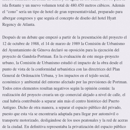
isla flotante y un nuevo volumen total de 480.450 metros cúbicos. Además
el “cono” sería un tipo de hotel de gran representatividad, preparado para
albergar congresos y que seguía el concepto de diseño del hotel Hyatt
Regency de Atlanta.
Después de un debate que empezó a partir de la presentación del proyecto el
12 de octubre de 1988, el 14 de marzo de 1989 la Comisión de Urbanismo
del Ayuntamiento de Génova declaró su oposición para la ejecución del
proyecto de Gandola-Portman. En la evaluación de este mega
–
proyecto
urbano, la Comisión de Urbanismo estudió el impacto de la obra desde el
punto de vista de la conformidad urbanística con las directrices del Plan
General de Ordenación Urbana, y los impactos en el tejido social,
económico y ambiental del entorno afectado por las previsiones de Portman.
Todos estos elementos resultan negativos según la opinión común: la
realización del proyecto crearía un eje comercial alejado a nivel de calle, el
cual habría contribuido a separar aún más el centro histórico del Puerto
Antiguo. Dicho de otra manera, a separar el espacio público del privado,
puesto que esta vía se encontraría adaptada para llegar por automóvil o
transporte motorizado, desligándose de los usos peatonales y la red de aceras
de la ciudad. En definitiva representaba la privatización del espacio público