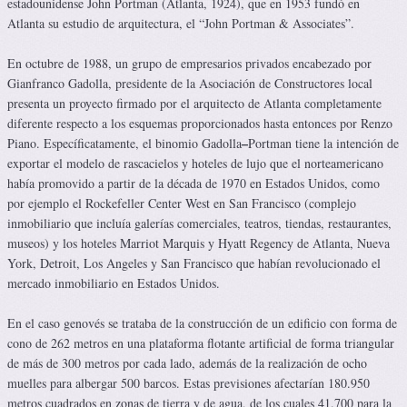
estadounidense John Portman (Atlanta, 1924), que en 1953 fundó en
Atlanta su estudio de arquitectura, el “John Portman & Associates”.
En octubre de 1988, un grupo de empresarios privados encabezado por
Gianfranco Gadolla, presidente de la Asociación de Constructores local
presenta un proyecto firmado por el arquitecto de Atlanta completamente
diferente respecto a los esquemas proporcionados hasta entonces por Renzo
–
Piano. Específicatamente, el binomio Gadolla
Portman tiene la intención de
exportar el modelo de rascacielos y hoteles de lujo que el norteamericano
había promovido a partir de la década de 1970 en Estados Unidos, como
por ejemplo el Rockefeller Center West en San Francisco (complejo
inmobiliario que incluía galerías comerciales, teatros, tiendas, restaurantes,
museos) y los hoteles Marriot Marquis y Hyatt Regency de Atlanta, Nueva
York, Detroit, Los Angeles y San Francisco que habían revolucionado el
mercado inmobiliario en Estados Unidos.
En el caso genovés se trataba de la construcción de un edificio con forma de
cono de 262 metros en una plataforma flotante artificial de forma triangular
de más de 300 metros por cada lado, además de la realización de ocho
muelles para albergar 500 barcos. Estas previsiones afectarían 180.950
metros cuadrados en zonas de tierra y de agua, de los cuales 41.700 para la