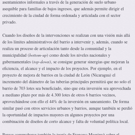
asentamientos informales a través de la generación de suelo urbano
asequible para familias de bajos ingresos, que además permite dirigir el
crecimiento de la ciudad de forma ordenada y articulada con el sector
privado.
Cuando los diseños de la intervenciones se realizan con una visión más allá
de los límites administrativos del barrio a intervenir y, además, cuando se
realiza un proceso de articulación tanto desde la comunidad y la
municipalidad (
bottom-up
) como desde los niveles nacionales y
gubernamentales (
top-down
), se consigue generar sinergias que mejoran la
eficiencia, el alcance y el impacto de los proyectos. Por ejemplo, en el
proyecto de mejora de barrios en la ciudad de León (Nicaragua) el
incremento del diámetro de las tuberías principales permitirá que no solo el
barrio de 703 lotes sea beneficiado, sino que esta inversión sea aprovechada
a mediano plazo por más de 4.300 lotes de otros 6 barrios vecinos,
aprovechándose con ello el 44% de la inversión en saneamiento. De forma
similar pasó con otros servicios urbanos y barrios, aunque también se perdió
la oportunidad de impactos mayores en algunos proyectos por una
combinación de diseños de corto alcance y falta de voluntad política local.
Parece comprobarse también la teoría de Francesc Magrinyà sobre el