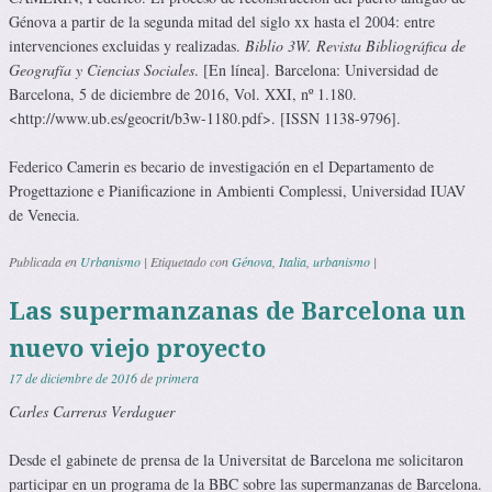
Génova a partir de la segunda mitad del siglo xx hasta el 2004: entre
intervenciones excluidas y realizadas.
Biblio 3W. Revista Bibliográfica de
Geografía y Ciencias Sociales
. [En línea]. Barcelona: Universidad de
Barcelona, 5 de diciembre de 2016, Vol. XXI, nº 1.180.
<http://www.ub.es/geocrit/b3w-1180.pdf>. [ISSN 1138-9796].
Federico Camerin es becario de investigación en el Departamento de
Progettazione e Pianificazione in Ambienti Complessi, Universidad IUAV
de Venecia.
Publicada en
Urbanismo
|
Etiquetado con
Génova
,
Italia
,
urbanismo
|
Las supermanzanas de Barcelona un
nuevo viejo proyecto
17 de diciembre de 2016
de
primera
Carles Carreras Verdaguer
Desde el gabinete de prensa de la Universitat de Barcelona me solicitaron
participar en un programa de la BBC sobre las supermanzanas de Barcelona.