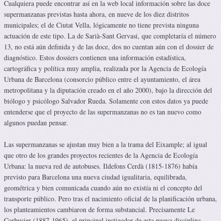
Cualquiera puede encontrar así en la web local información sobre las doce
supermanzanas previstas hasta ahora, en nueve de los diez distritos
municipales; el de Ciutat Vella, lógicamente no tiene prevista ninguna
actuación de este tipo. La de Sarià-Sant Gervasi, que completaría el número
13, no está aún definida y de las doce, dos no cuentan aún con el dossier de
diagnóstico. Estos dossiers contienen una información estadística,
cartográfica y política muy amplia, realizada por la Agencia de Ecología
Urbana de Barcelona (consorcio público entre el ayuntamiento, el área
metropolitana y la diputación creado en el año 2000), bajo la dirección del
biólogo y psicólogo Salvador Rueda. Solamente con estos datos ya puede
entenderse que el proyecto de las supermanzanas no es tan nuevo como
algunos puedan pensar.
Las supermanzanas se ajustan muy bien a la trama del Eixample; al igual
que otro de los grandes proyectos recientes de la Agencia de Ecología
Urbana: la nueva red de autobuses. Ildefons Cerdà (1815-1876) había
previsto para Barcelona una nueva ciudad igualitaria, equilibrada,
geométrica y bien comunicada cuando aún no existía ni el concepto del
transporte público. Pero tras el nacimiento oficial de la planificación urbana,
los planteamientos cambiaron de forma substancial. Precisamente Le
Corbusier (1887-1965), el principal instigador de esta nueva disciplina,