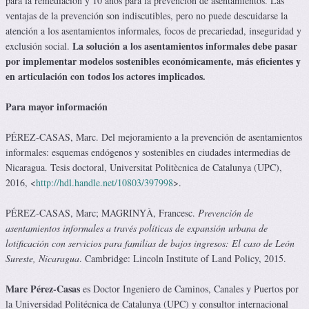
para la remediación y 10 años para la prevención de asentamientos. Las
ventajas de la prevención son indiscutibles, pero no puede descuidarse la
atención a los asentamientos informales, focos de precariedad, inseguridad y
La solución a los asentamientos informales debe pasar
exclusión social.
por implementar modelos sostenibles económicamente, más eficientes y
en articulación con todos los actores implicados.
Para mayor infor­ma­ción
PÉREZ-CASAS, Marc. Del mejoramiento a la prevención de asentamientos
informales: esquemas endógenos y sostenibles en ciudades intermedias de
Nicaragua. Tesis doctoral, Universitat Politècnica de Catalunya (UPC),
2016, <
http://hdl.handle.net/10803/397998
>.
PÉREZ-CASAS, Marc; MAGRINYÀ, Francesc.
Prevención de
asentamientos informales a través políticas de expansión urbana de
lotificación con servicios para familias de bajos ingresos: El caso de León
Sureste, Nicaragua
. Cambridge: Lincoln Institute of Land Policy, 2015.
Marc Pérez-Casas
es Doctor Ingeniero de Caminos, Canales y Puertos por
la Universidad Politécnica de Catalunya (UPC) y consultor internacional