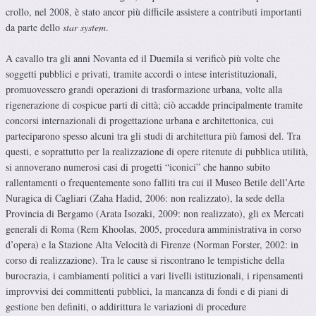
crollo, nel 2008, è stato ancor più difficile assistere a contributi importanti
da parte dello
star system
.
A cavallo tra gli anni Novanta ed il Duemila si verificò più volte che
soggetti pubblici e privati, tramite accordi o intese interistituzionali,
promuovessero grandi operazioni di trasformazione urbana, volte alla
rigenerazione di cospicue parti di città; ciò accadde principalmente tramite
concorsi internazionali di progettazione urbana e architettonica, cui
parteciparono spesso alcuni tra gli studi di architettura più famosi del. Tra
questi, e soprattutto per la realizzazione di opere ritenute di pubblica utilità,
si annoverano numerosi casi di progetti “iconici” che hanno subito
rallentamenti o frequentemente sono falliti tra cui il Museo Betile dell’Arte
Nuragica di Cagliari (Zaha Hadid, 2006: non realizzato), la sede della
Provincia di Bergamo (Arata Isozaki, 2009: non realizzato), gli ex Mercati
generali di Roma (Rem Khoolas, 2005, procedura amministrativa in corso
d’opera) e la Stazione Alta Velocità di Firenze (Norman Forster, 2002: in
corso di realizzazione). Tra le cause si riscontrano le tempistiche della
burocrazia, i cambiamenti politici a vari livelli istituzionali, i ripensamenti
improvvisi dei committenti pubblici, la mancanza di fondi e di piani di
gestione ben definiti, o addirittura le variazioni di procedure