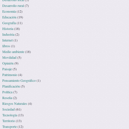
Desarrollo rural
(7)
Economía
(12)
Educación
(19)
Geografía
(11)
Historia
(18)
Industria
(2)
Internet
(1)
libros
(1)
Medio ambiente
(18)
Movilidad
(5)
Opinión
(9)
Paisaje
(5)
Patrimonio
(4)
Pensamiento Geográfico
(1)
Planificación
(5)
Política
(7)
Reseña
(2)
Riesgos Naturales
(4)
Sociedad
(61)
Tecnología
(13)
Territorio
(13)
Transporte
(12)