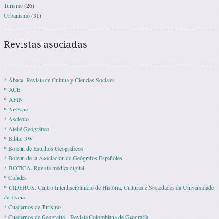
Turismo
(26)
Urbanismo
(31)
Revistas asociadas
* Ábaco. Revista de Cultura y Ciencias Sociales
* ACE
* AFIN
* Ar@cne
* Asclepio
* Ateliê Geográfico
* Biblio 3W
* Boletín de Estudios Geográficos
* Boletín de la Asociación de Geógrafos Españoles
* BOTICA. Revista médica digital
* Cidades
* CIDEHUS. Centro Interdisciplinario de História, Culturas e Sociedades da Universidade
de Évora
* Cuadernos de Turismo
* Cuadernos de Geografía – Revista Colombiana de Geografía