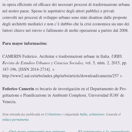
in opera efficiente ed efficace dei necessari processi di trasformazione urbana
nel nostro paese. Spesso le aspettative degli attori pubblici e privati
coinvolti nei processi di sviluppo urbano sono state disattese dalle proposte
degli architetti mediatici e non c’è dubbio che la crisi economica sia uno dei
fattori chiave nel rinvio o fallimento di molte operazioni a partire dal 2008.
Para mayor información:
CAMERIN Federico. Archistar e trasformazioni urbane in Italia.
URBS.
Revista de Estudios Urbanos y Ciencias Sociales
, vol. 5, núm. 2, 2015, pp.
187-196, [ISSN 2014-2714]. <
http://www2.ual.es/urbs/index.php/urbs/article/download/camerin/257 >
Fede­rico Came­rin
es beca­rio de inves­ti­ga­ción en el Depar­ta­mento de Pro­
get­ta­zione e Pia­ni­fi­ca­zione in Ambienti Com­plessi, Uni­ver­si­dad IUAV de
Venecia.
Esta entrada fue publicada en
Urbanismo
y etiquetada
Italia
,
urbanismo
. Guarda el
enlace permanente
.
←
¿Qué mapa representó por primera
El patrimonio y la arqueología