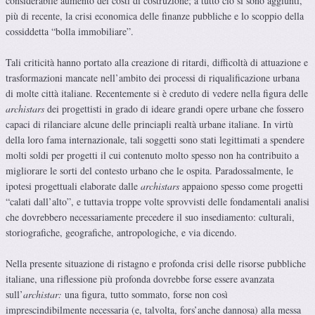
considerabile aumento dei costi di costruzione; a tutto ciò si sono aggiunti,
più di recente, la crisi economica delle finanze pubbliche e lo scoppio della
cossiddetta “bolla immobiliare”.
Tali criticità hanno portato alla creazione di ritardi, difficoltà di attuazione e
trasformazioni mancate nell’ambito dei processi di riqualificazione urbana
di molte città italiane. Recentemente si è creduto di vedere nella figura delle
archistars
dei progettisti in grado di ideare grandi opere urbane che fossero
capaci di rilanciare alcune delle princiapli realtà urbane italiane. In virtù
della loro fama internazionale, tali soggetti sono stati legittimati a spendere
molti soldi per progetti il cui contenuto molto spesso non ha contribuito a
migliorare le sorti del contesto urbano che le ospita. Paradossalmente, le
ipotesi progettuali elaborate dalle
archistars
appaiono spesso come progetti
“calati dall’alto”, e tuttavia troppe volte sprovvisti delle fondamentali analisi
che dovrebbero necessariamente precedere il suo insediamento: culturali,
storiografiche, geografiche, antropologiche, e via dicendo.
Nella presente situazione di ristagno e profonda crisi delle risorse pubbliche
italiane, una riflessione più profonda dovrebbe forse essere avanzata
sull’
archistar:
una figura, tutto sommato, forse non così
imprescindibilmente necessaria (e, talvolta, fors’anche dannosa) alla messa