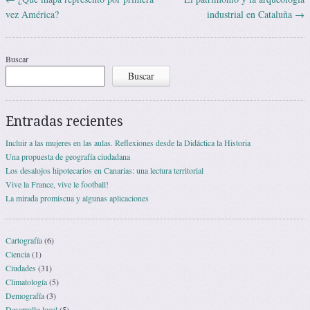
Navegación de entradas
vez América?
industrial en Cataluña
→
Buscar
Buscar
Entradas recientes
Incluir a las mujeres en las aulas. Reflexiones desde la Didáctica la Historia
Una propuesta de geografía ciudadana
Los desalojos hipotecarios en Canarias: una lectura territorial
Vive la France, vive le football!
La mirada promiscua y algunas aplicaciones
Cartografía
(6)
Ciencia
(1)
Ciudades
(31)
Climatología
(5)
Demografía
(3)
Desarrollo local
(5)