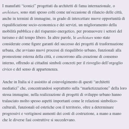
I manufatti “iconici” progettati da architetti di fama internazionale, o
archistars
, sono stati spesso colti come un’occasione di rilancio delle città,
anche in termini di immagine, in grado di intercettare nuove opportunità di
riqualificazione socio-economica e dei servizi, un miglioramento della
mobilità pubblica e del risparmio energetico, per promuovere i settori del
turismo e del tempo libero. In altre parole, le
archistars
sono state
considerate come figure garanti del successo dei progetti di trasformazione
urbana, che avviano nuovi processi di riequilibrio urbano, funzionali alla
promozione esterna della città, e concorrono alla creazione di consenso
interno, offrendo ai cittadini simboli concreti per il risveglio dell’orgoglio
civico e del senso di appartenenza.
Anche in Italia si è assistito al coinvolgimento di questi “architetti
mediatici” che, concentrandosi soprattutto sulla “marketizzazione” della loro
stessa immagine, nella realizzazione di progetti di sviluppo urbano hanno
tralasciato molto spesso aspetti importanti come le relazioni simbolico-
culturali, funzionali ed estetiche con il territorio, oltre a determinare
progressivi e vertiginosi aumenti dei costi di costruzione, a mano a mano
che le diverse fasi costruttive si succedevano.