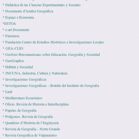
* Didáctica de las Ciencias Experimentales y Sociales
* Documents d’Anàlisi Geogràfica
* Espaço e Economia
*ESTOA
* e-art Documents
* Finisterra
* Fundación Centro de Estudios Históricos e Investigaciones Locales
* GEA-CLÍO
* Geoforo Iberoamericano sobre Educación, Geografía y Sociedad
* GeoGraphos
* Hábitat y Sociedad
* INCUNA, Industria, Cultura y Naturaleza
* Investigaciones Geográficas
* Investigaciones Geográficas – Boletín del Instituto de Geografia
* Llull
* Mediterráneo Económico
* Ofi­cio. Revista de His­to­ria e Interdisciplina
* Pape­les de Geografía
* Polígonos. Revista de Geografía
* Quaderns d’Història de l’Enginyeria
* Revista de Geografía – Norte Grande
* Revista Geográfica de Valpararaíso