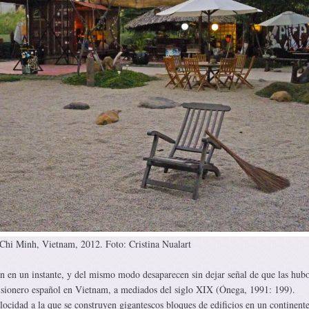
Chi Minh, Vietnam, 2012. Foto: Cristina Nualart
n en un instante, y del mismo modo desaparecen sin dejar señal de que las hubo
isionero español en Vietnam, a mediados del siglo XIX (Ónega, 1991: 199).
ocidad a la que se construyen gigantescos bloques de edificios en un continente