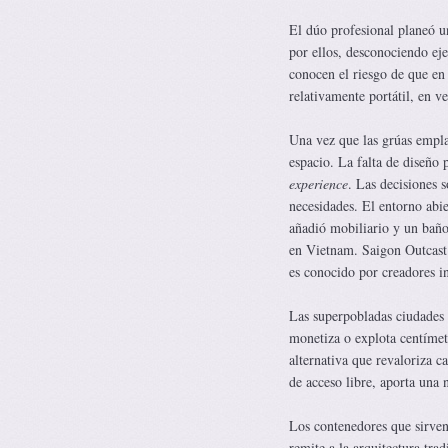
El dúo profesional planeó u
por ellos, desconociendo eje
conocen el riesgo de que en 
relativamente portátil, en v
Una vez que las grúas empla
espacio. La falta de diseño 
experience
. Las decisiones 
necesidades. El entorno abie
añadió mobiliario y un baño 
en Vietnam. Saigon Outcast 
es conocido por creadores in
Las superpobladas ciudades 
monetiza o explota centímetr
alternativa que revaloriza ca
de acceso libre, aporta una 
Los contenedores que sirven
remite a la arquitectura tra