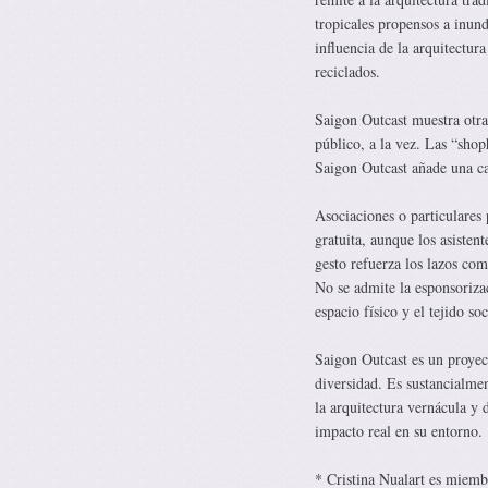
tropicales propensos a inun
influencia de la arquitectur
reciclados.
Saigon Outcast muestra otra 
público, a la vez. Las “shop
Saigon Outcast añade una ca
Asociaciones o particulares 
gratuita, aunque los asiste
gesto refuerza los lazos com
No se admite la esponsoriza
espacio físico y el tejido soc
Saigon Outcast es un proyect
diversidad. Es sustancialme
la arquitectura vernácula y
impacto real en su entorno.
* Cristina Nualart es miemb