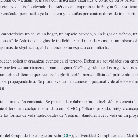
daciones, de diseño elevado. La estética contemporánea de Saigon Outcast tiene
a vernácula, pero sustituye la madera y las cañas por contenedores de transporte
característica típica: es un hogar, un espacio privado, y un lugar de trabajo, un
houses” de Asia tienen siglos de tradición, siendo tienda y casa en un mismo edi
pa más de significado, al funcionar como espacio comunitario.
pueden solicitar organizar eventos en el terreno. Deben ser actividades con entr
ntes pueden voluntariamente donar a alguna ONG sugerida por los organizadores.
unitarios al tiempo que rechaza la glorificación mercantilista del patrocinio com
ción propagandística. Se promueve así una conexión personal y de afectos entre
ial.
o en mutación constante. Se presta a la colaboración, la inclusión y fomenta la
nte diferente a cualquier otro sitio en HCMC, público o privado. Integra concep
 de las formas de vida tradicionales de Vietnam, dándoles nueva vida en un proy
ro del Grupo de Investigación Asia (
GIA
), Universidad Complutense de Madri