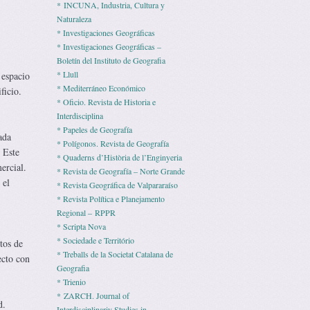
* INCUNA, Industria, Cultura y
Naturaleza
* Investigaciones Geográficas
* Investigaciones Geográficas –
Boletín del Instituto de Geografia
* Llull
 espacio
* Mediterráneo Económico
ficio.
* Ofi­cio. Revista de His­to­ria e
Interdisciplina
* Pape­les de Geografía
ada
* Polígonos. Revista de Geografía
 Este
* Quaderns d’Història de l’Enginyeria
ercial.
* Revista de Geografía – Norte Grande
 el
* Revista Geográfica de Valpararaíso
* Revista Polí­tica e Pla­ne­ja­mento
Regio­nal – RPPR
* Scripta Nova
* Sociedade e Território
tos de
* Treballs de la Societat Catalana de
ecto con
Geografia
* Trienio
* ZARCH. Journal of
d.
Interdisciplinariy Studies in