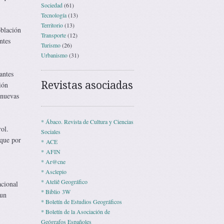
Sociedad
(61)
Tecnología
(13)
Territorio
(13)
oblación
Transporte
(12)
ntes
Turismo
(26)
Urbanismo
(31)
antes
Revistas asociadas
ión
 nuevas
* Ábaco. Revista de Cultura y Ciencias
ol.
Sociales
 que por
* ACE
* AFIN
* Ar@cne
* Asclepio
* Ateliê Geográfico
acional
* Biblio 3W
 un
* Boletín de Estudios Geográficos
* Boletín de la Asociación de
Geógrafos Españoles