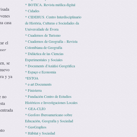
* BOTICA. Revista médica digital
visada
* Cidades
óvenes
* CIDEHUS. Centro Interdisciplinario
na casa
de História, Culturas e Sociedades da
Universidade de Évora
* Cuadernos de Turismo
* Cuadernos de Geografía – Revista
ar el
Colombiana de Geografía
user
* Didáctica de las Ciencias
Experimentales y Sociales
en, se
* Documents d’Anàlisi Geogràfica
 nuevo
* Espaço e Economia
ra y ya
*ESTOA
* e-art Documents
* Finisterra
e no
* Fundación Centro de Estudios
Históricos e Investigaciones Locales
sta
* GEA-CLÍO
 entrada
* Geoforo Iberoamericano sobre
Educación, Geografía y Sociedad
* GeoGraphos
sto
* Hábitat y Sociedad