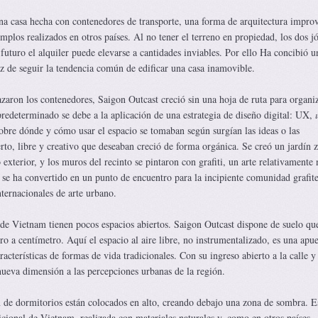
na casa hecha con contenedores de transporte, una forma de arquitectura impro
mplos realizados en otros países. Al no tener el terreno en propiedad, los dos j
futuro el alquiler puede elevarse a cantidades inviables. Por ello Ha concibió u
ez de seguir la tendencia común de edificar una casa inamovible.
zaron los contenedores, Saigon Outcast creció sin una hoja de ruta para organiz
predeterminado se debe a la aplicación de una estrategia de diseño digital: UX,
sobre dónde y cómo usar el espacio se tomaban según surgían las ideas o las
rto, libre y creativo que deseaban creció de forma orgánica. Se creó un jardín z
exterior, y los muros del recinto se pintaron con grafiti, un arte relativamente
se ha convertido en un punto de encuentro para la incipiente comunidad grafite
ternacionales de arte urbano.
de Vietnam tienen pocos espacios abiertos. Saigon Outcast dispone de suelo qu
o a centímetro. Aquí el espacio al aire libre, no instrumentalizado, es una apue
racterísticas de formas de vida tradicionales. Con su ingreso abierto a la calle y
nueva dimensión a las percepciones urbanas de la región.
 de dormitorios están colocados en alto, creando debajo una zona de sombra. E
dicional de Vietnam, realizada con materiales naturales y, como en otros países