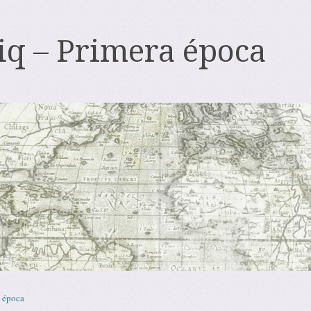
iq – Primera época
 época