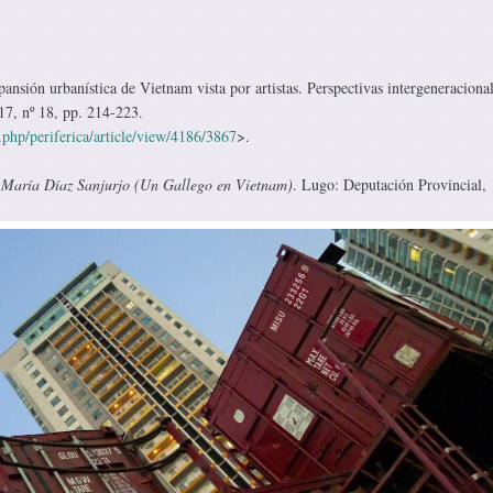
sión urbanística de Vietnam vista por artistas. Perspectivas intergeneraciona
17, nº 18, pp. 214-223.
x.php/periferica/article/view/4186/3867
>.
 María Díaz Sanjurjo (Un Gallego en Vietnam)
. Lugo: Deputación Provincial,