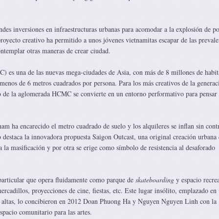
ndes inversiones en infraestructuras urbanas para acomodar a la explosión de p
royecto creativo ha permitido a unos jóvenes vietnamitas escapar de las prevale
ontemplar otras maneras de crear ciudad.
es una de las nuevas mega-ciudades de Asia, con más de 8 millones de habit
menos de 6 metros cuadrados por persona. Para los más creativos de la generac
no de la aglomerada HCMC se convierte en un entorno performativo para pensar
m ha encarecido el metro cuadrado de suelo y los alquileres se inflan sin contr
o destaca la innovadora propuesta Saigon Outcast, una original creación urbana
a la masificación y por otra se erige como símbolo de resistencia al desaforado
particular que opera fluidamente como parque de
skateboarding
y espacio recre
ercadillos, proyecciones de cine, fiestas, etc. Este lugar insólito, emplazado en
as altas, lo concibieron en 2012 Doan Phuong Ha y Nguyen Nguyen Linh con la
spacio comunitario para las artes.