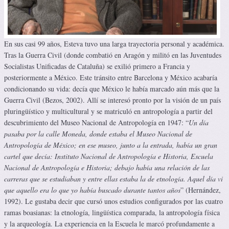
En sus casi 99 años, Esteva tuvo una larga trayectoria personal y académica.
Tras la Guerra Civil (donde combatió en Aragón y militó en las Juventudes
Socialistas Unificadas de Cataluña) se exilió primero a Francia y
posteriormente a México. Este tránsito entre Barcelona y México acabaría
condicionando su vida: decía que México le había marcado aún más que la
Guerra Civil (Bezos, 2002). Allí se interesó pronto por la visión de un país
pluringüístico y multicultural y se matriculó en antropología a partir del
descubrimiento del Museo Nacional de Antropología en 1947: “
Un día
pasaba por la calle Moneda, donde estaba el Museo Nacional de
Antropología de México; en ese museo, junto a la entrada, había un gran
cartel que decía: Instituto Nacional de Antropología e Historia, Escuela
Nacional de Antropología e Historia; debajo había una relación de las
carreras que se estudiaban y entre ellas estaba la de etnología. Aquel día vi
que aquello era lo que yo había buscado durante tantos años
” (Hernández,
1992). Le gustaba decir que cursó unos estudios configurados por las cuatro
ramas boasianas: la etnología, lingüística comparada, la antropología física
y la arqueología. La experiencia en la Escuela le marcó profundamente a