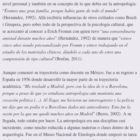
nivel personal y también en su concepto de lo que debía ser la antropología:
“
Éramos una gran familia, porque había gente de todo el mundo
”
(Hernández, 1992). Allá recibiría influencias de otros exiliados como Bosch
i Gimpera, pero sobre todo de la perspectiva de la psicología cultural, que
se acrecentó al conocer a Erich Fromm con quien tuvo “
una extraordinaria
amistad durante muchos años
” (Hernández, 1992) de manera que “
estuve
cinco años siendo psicoanalizado por Fromm y estuve trabajando en el
estudio de los materiales clínicos, dándole a cada uno de estos una
comprensión de tipo cultural
”(Brufau, 2011).
Aunque comenzó su trayectoria como docente en México, fue a su regreso a
España en 1956 donde desarrolló la mayor parte de su trayectoria
académica. “
Me trasladé a Madrid, pero con la idea de ir a Barcelona, ​​
porque a pesar de que yo estudiara antropología aún mantenía una
vocación política (…). Al llegar, me hicieron un interrogatorio y la policía
me dijo que no podía ir a Barcelona dados mis antecedentes. Esta fue la
razón por la que me quedé muchos años en Madrid
” (Bezos, 2002). A su
llegada, todo estaba por hacer. La antropología era una disciplina casi
inexistente, como mucho reducida a algunas materias o clases dentro de la
arqueología. Fue en el Museo Nacional de Etnología donde empezó su tarea