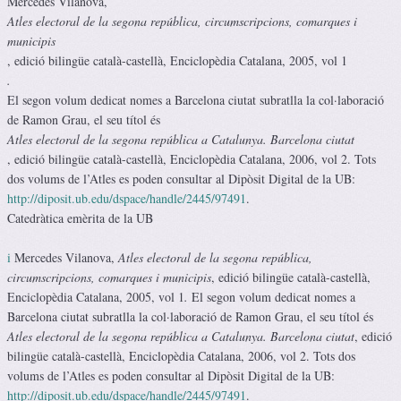
Mercedes Vilanova,
Atles electoral de la segona república, circumscripcions, comarques i
municipis
, edició bilingüe català-castellà, Enciclopèdia Catalana, 2005, vol 1
.
El segon volum dedicat nomes a Barcelona ciutat subratlla la col·laboració
de Ramon Grau, el seu títol és
Atles electoral de la segona república a Catalunya. Barcelona ciutat
, edició bilingüe català-castellà, Enciclopèdia Catalana, 2006, vol 2. Tots
dos volums de l’Atles es poden consultar al Dipòsit Digital de la UB:
http://diposit.ub.edu/dspace/handle/2445/97491
.
Catedràtica emèrita de la UB
i
Mercedes Vilanova,
Atles electoral de la segona república,
circumscripcions, comarques i municipis
, edició bilingüe català-castellà,
Enciclopèdia Catalana, 2005, vol 1
.
El segon volum dedicat nomes a
Barcelona ciutat subratlla la col·laboració de Ramon Grau, el seu títol és
Atles electoral de la segona república a Catalunya. Barcelona ciutat
, edició
bilingüe català-castellà, Enciclopèdia Catalana, 2006, vol 2. Tots dos
volums de l’Atles es poden consultar al Dipòsit Digital de la UB:
http://diposit.ub.edu/dspace/handle/2445/97491
.