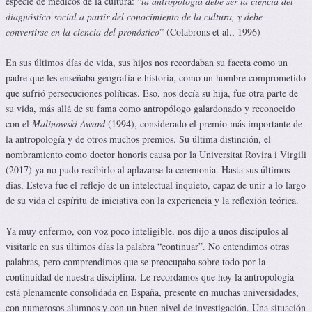
especie de médicos de la cultura: “
la antropología debe ser la ciencia del
diagnóstico social a partir del conocimiento de la cultura, y debe
convertirse en la ciencia del pronóstico
” (Colabrons et al., 1996)
En sus últimos días de vida, sus hijos nos recordaban su faceta como un
padre que les enseñaba geografía e historia, como un hombre comprometido
que sufrió persecuciones políticas. Eso, nos decía su hija, fue otra parte de
su vida, más allá de su fama como antropólogo galardonado y reconocido
con el
Malinowski Award
(1994), considerado el premio más importante de
la antropología y de otros muchos premios. Su última distinción, el
nombramiento como doctor honoris causa por la Universitat Rovira i Virgili
(2017) ya no pudo recibirlo al aplazarse la ceremonia. Hasta sus últimos
días, Esteva fue el reflejo de un intelectual inquieto, capaz de unir a lo largo
de su vida el espíritu de iniciativa con la experiencia y la reflexión teórica.
Ya muy enfermo, con voz poco inteligible, nos dijo a unos discípulos al
visitarle en sus últimos días la palabra “continuar”. No entendimos otras
palabras, pero comprendimos que se preocupaba sobre todo por la
continuidad de nuestra disciplina. Le recordamos que hoy la antropología
está plenamente consolidada en España, presente en muchas universidades,
con numerosos alumnos y con un buen nivel de investigación. Una situación