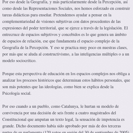
Por eso desde la Geografía, y más particularmente desde la Percepción, así
como desde las Representaciones Sociales, nos hemos esforzado en construir
tareas didácticas para enseñar. Pretendemos ayudar a pensar en la
complementariedad de visiones subjetivas con datos procedentes de las
expresiones del poder territorial, que se ejerce a través de la legislación. El
entrecruce de espacios subjetivos y concebidos es lo que genera un ámbito
de espacios de relación, ese que fundamenta el espacio complejo de la
Geografía de la Percepción. Y eso se practica muy poco en nuestras clases,
por más que se aluda al constructivismo, a las inteligencias múltiples o a un
modelo sociocrítico.
Porque esta perspectiva de educación en los espacios complejos nos obliga a
analizar los procesos históricos que determinan estos hábitos personales, que
son más potentes que las ideologías, como bien se explica desde la
Psicología social.
Por eso cuando a un pueblo, como Catalunya, le hurtan su modelo de
convivencia por una decisión de seis frente a cuatro magistrados del
Constitucional que amputan un texto legal, la sensación de impotencia es
grande. Dicho documento había sido aprobado por más de dos terceras
partes de su parlamento (120 votos en sesión del 30 de septiembre de 2005)