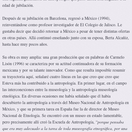
edad de jubilación.
Después de su jubilación en Barcelona, regresó a México (1994),
reinventándose como profesor investigador de El Colegio de Jalisco. Le
gustaba decir que decidió retornar a México a pesar de tener distintas ofertas
en otras países. Allá continuó enseñando junto con su esposa, Berta Alcañiz,
hasta hace muy pocos años.
Su obra es muy amplia: una gran producción que en palabras de Carmelo
Lisón (1996) se caracteriza por su actitud continuadora de su formación
mexicana y por su talante innovador. Como que resulta imposible resumir
su trayectoria aquí, señalaré cuatro líneas en las que creo que creo que
Esteva más ha contribuido a la antropología. En primer lugar, en el campo
las interconexiones entre la museología y la antropología museología
etnológica. En diversas ocasiones me había señalado que él había
descubierto la antropología a través del Museo Nacional de Antropología en
México, y que su primera tarea en España fue la de director de Museo
Nacional de Etnología. Se encontró con un museo en estado lamentable,
pero precisamente allí creó la Escuela de Antropología, “
porque pensaba
que era muy adecuado a la tarea de toda museografía etnográfica, por una