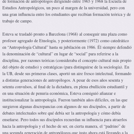
de formación de antropólogos dirigiendo entre 1965 y 1968 la Escuela de
Estudios Antropológicos, un poco al margen de la universidad, pero con
una gran influencia entre los estudiantes que recibían formación teórica y de
trabajo de campo. ​
Esteva se trasladó pronto a Barcelona (1968) al conseguir una plaza como
profesor agregado de Etnología, y posteriormente (1972) como catedrático
en “Antropología Cultural” hasta su jubilación en 1986. Él siempre defendió
la denominación de “cultural” en lugar de “social” para referirse a la
disciplina, por razones teóricas (consideraba el concepto cultural más propio
del objeto de estudio) y estratégicas (para distinguirse de la sociología). En
la UB, desde sus primeras clases, aportó un aire fresco intelectual, formando
a distintas generaciones de antropólogos. A pesar de esos años sesenta y
setenta convulsos, al final de la dictadura, en plena ebullición estudiantil y
en una situación de penuria económica, Esteva consiguió afianzar e
institucionalizar la antropología. Fueron también años difíciles, en las que
surgieron algunas discrepancias con algunos de sus discípulos, a partir de
debates intelectuales sobre qué debía ser la antropología y cómo debía
enseñarse. Pero todos sus discípulos recuerdan su influencia para atraerlos
hacia la antropología y el hecho de ser, en cierta manera, el “padrino” de
una segunda generación de antropólogos que justo ahora está llegando a la