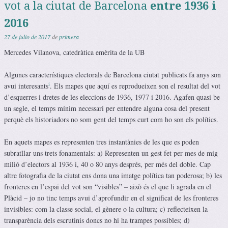
vot a la ciutat de Barcelona
entre 1936 i
2016
27 de julio de 2017
de
primera
Mercedes Vilanova, catedràtica emèrita de la UB
Algunes característiques electorals de Barcelona ciutat publicats fa anys son
i
avui interesants
. Els mapes que aquí es reprodueixen son el resultat del vot
d’esquerres i dretes de les eleccions de 1936, 1977 i 2016. Agafen quasi be
un segle, el temps mínim necessari per entendre alguna cosa del present
perquè els historiadors no som gent del temps curt com ho son els polítics.
En aquets mapes es representen tres instantànies de les que es poden
subratllar uns trets fonamentals: a) Representen un gest fet per mes de mig
milió d’electors al 1936 i, 40 o 80 anys després, per més del doble. Cap
altre fotografia de la ciutat ens dona una imatge política tan poderosa; b) les
fronteres en l’espai del vot son “visibles” – això és el que li agrada en el
Plàcid – jo no tinc temps avui d’aprofundir en el significat de les fronteres
invisibles: com la classe social, el gènere o la cultura; c) reflecteixen la
transparència dels escrutinis doncs no hi ha trampes possibles; d)