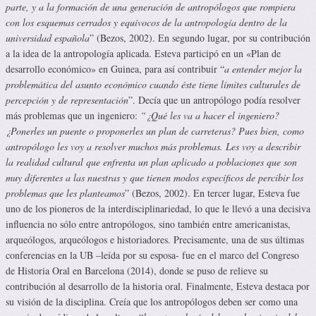
parte, y a la formación de una generación de antropólogos que rompiera
con los esquemas cerrados y equívocos de la antropología dentro de la
universidad española
” (Bezos, 2002). En segundo lugar, por su contribución
a la idea de la antropología aplicada. Esteva participó en un «Plan de
desarrollo económico» en Guinea, para así contribuir “
a entender mejor la
problemática del asunto económico cuando éste tiene límites culturales de
percepción y de representación
”. Decía que un antropólogo podía resolver
más problemas que un ingeniero:
“¿Qué les va a hacer el ingeniero?
¿Ponerles un puente o proponerles un plan de carreteras? Pues bien, como
antropólogo les voy a resolver muchos más problemas. Les voy a describir
la realidad cultural que enfrenta un plan aplicado a poblaciones que son
muy diferentes a las nuestras y que tienen modos específicos de percibir los
problemas que les planteamos
” (Bezos, 2002). En tercer lugar, Esteva fue
uno de los pioneros de la interdisciplinariedad, lo que le llevó a una decisiva
influencia no sólo entre antropólogos, sino también entre americanistas,
arqueólogos, arqueólogos e historiadores. Precisamente, una de sus últimas
conferencias en la UB –leída por su esposa- fue en el marco del Congreso
de Historia Oral en Barcelona (2014), donde se puso de relieve su
contribución al desarrollo de la historia oral. Finalmente, Esteva destaca por
su visión de la disciplina. Creía que los antropólogos deben ser como una