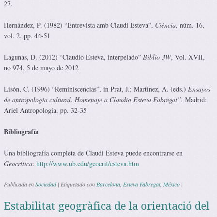
27.
Hernández, P. (1982) “Entrevista amb Claudi Esteva”,
Ciència,
núm. 16,
vol. 2, pp. 44-51
Lagunas, D. (2012) “Claudio Esteva, interpelado”
Biblio 3W
, Vol. XVII,
no 974, 5 de mayo de 2012
Lisón, C. (1996) “Reminiscencias”, in Prat, J.; Martínez, À. (eds.)
Ensayos
de antropología cultural. Homenaje a Claudio Esteva Fabregat”.
Madrid:
Ariel Antropología, pp. 32-35
Bibliografía
Una bibliografía completa de Claudi Esteva puede encontrarse en
Geocrítica
:
http://www.ub.edu/geocrit/esteva.htm
Publicada en
Sociedad
|
Etiquetado con
Barcelona
,
Esteva Fabregat
,
México
|
Estabilitat geogràfica de la orientació del