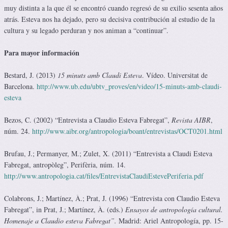
muy distinta a la que él se encontró cuando regresó de su exilio sesenta años
atrás. Esteva nos ha dejado, pero su decisiva contribución al estudio de la
cultura y su legado perduran y nos animan a “continuar”.
Para mayor información
Bestard, J. (2013)
15 minuts amb Claudi Esteva
. Vídeo. Universitat de
Barcelona.
http://www.ub.edu/ubtv_proves/en/video/15-minuts-amb-claudi-
esteva
Bezos, C. (2002) “Entrevista a Claudio Esteva Fabregat”,
Revista AIBR
,
núm. 24.
http://www.aibr.org/antropologia/boant/entrevistas/OCT0201.html
Brufau, J.; Permanyer, M.; Zulet, X. (2011) “Entrevista a Claudi Esteva
Fabregat, antropòleg”, Perifèria, núm. 14.
http://www.antropologia.cat/files/EntrevistaClaudiEstevePeriferia.pdf
Colabrons, J.; Martínez, À.; Prat, J. (1996) “Entrevista con Claudio Esteva
Fabregat”, in Prat, J.; Martínez, À. (eds.)
Ensayos de antropología cultural.
Homenaje a Claudio esteva Fabregat”.
Madrid: Ariel Antropología, pp. 15-