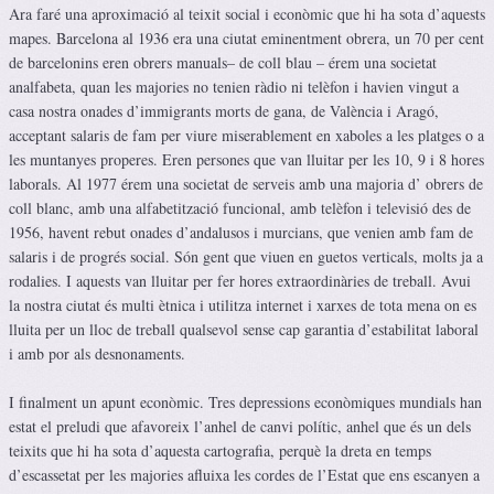
Ara faré una aproximació al teixit social i econòmic que hi ha sota d’aquests
mapes. Barcelona al 1936 era una ciutat eminentment obrera, un 70 per cent
de barcelonins eren obrers manuals– de coll blau – érem una societat
analfabeta, quan les majories no tenien ràdio ni telèfon i havien vingut a
casa nostra onades d’immigrants morts de gana, de València i Aragó,
acceptant salaris de fam per viure miserablement en xaboles a les platges o a
les muntanyes properes. Eren persones que van lluitar per les 10, 9 i 8 hores
laborals. Al 1977 érem una societat de serveis amb una majoria d’ obrers de
coll blanc, amb una alfabetització funcional, amb telèfon i televisió des de
1956, havent rebut onades d’andalusos i murcians, que venien amb fam de
salaris i de progrés social. Són gent que viuen en guetos verticals, molts ja a
rodalies. I aquests van lluitar per fer hores extraordinàries de treball. Avui
la nostra ciutat és multi ètnica i utilitza internet i xarxes de tota mena on es
lluita per un lloc de treball qualsevol sense cap garantia d’estabilitat laboral
i amb por als desnonaments.
I finalment un apunt econòmic. Tres depressions econòmiques mundials han
estat el preludi que afavoreix l’anhel de canvi polític, anhel que és un dels
teixits que hi ha sota d’aquesta cartografia, perquè la dreta en temps
d’escassetat per les majories afluixa les cordes de l’Estat que ens escanyen a