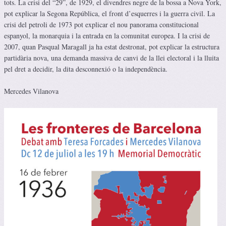
tots. La crisi del “29”, de 1929, el divendres negre de la bossa a Nova York,
pot explicar la Segona República, el front d’esquerres i la guerra civil. La
crisi del petroli de 1973 pot explicar el nou panorama constitucional
espanyol, la monarquia i la entrada en la comunitat europea. I la crisi de
2007, quan Pasqual Maragall ja ha estat destronat, pot explicar la estructura
partidària nova, una demanda massiva de canvi de la llei electoral i la lluita
pel dret a decidir, la dita desconnexió o la independència.
Mercedes Vilanova