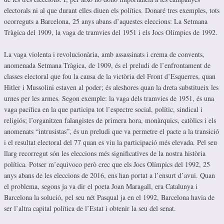
electorals ni al que durant elles diuen els polítics. Donaré tres exemples, tots
ocorreguts a Barcelona, 25 anys abans d’aquestes eleccions: La Setmana
Tràgica del 1909, la vaga de tramvies del 1951 i els Jocs Olímpics de 1992.
La vaga violenta i revolucionària, amb assassinats i crema de convents,
anomenada Setmana Tràgica, de 1909, és el preludi de l’enfrontament de
classes electoral que fou la causa de la victòria del Front d’Esquerres, quan
Hitler i Mussolini estaven al poder; és aleshores quan la dreta substitueix les
urnes per les armes. Segon exemple: la vaga dels tramvies de 1951, és una
vaga pacífica en la que participa tot l’espectre social, polític, sindical i
religiós; l’organitzen falangistes de primera hora, monàrquics, catòlics i els
anomenats “intrusistas”, és un preludi que va permetre el pacte a la transició
i el resultat electoral del 77 quan es viu la participació més elevada. Pel seu
llarg recorregut són les eleccions més significatives de la nostra història
política. Potser m’equivoco però crec que els Jocs Olímpics del 1992, 25
anys abans de les eleccions de 2016, ens han portat a l’ensurt d’avui. Quan
el problema, segons ja va dir el poeta Joan Maragall, era Catalunya i
Barcelona la solució, pel seu nét Pasqual ja en el 1992, Barcelona havia de
ser l’altra capital política de l’Estat i obtenir la seu del senat.