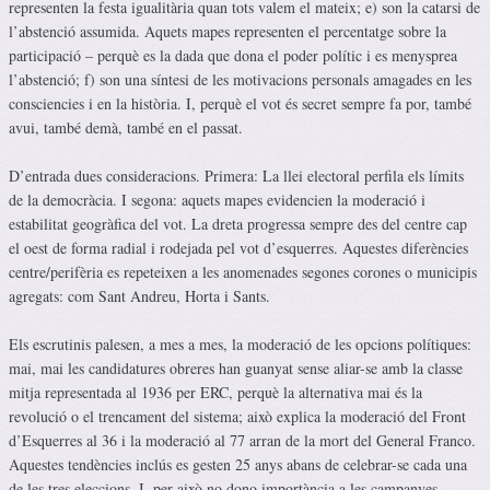
representen la festa igualitària quan tots valem el mateix; e) son la catarsi de
l’abstenció assumida. Aquets mapes representen el percentatge sobre la
participació – perquè es la dada que dona el poder polític i es menysprea
l’abstenció; f) son una síntesi de les motivacions personals amagades en les
consciencies i en la història. I, perquè el vot és secret sempre fa por, també
avui, també demà, també en el passat.
D’entrada dues consideracions. Primera: La llei electoral perfila els límits
de la democràcia. I segona: aquets mapes evidencien la moderació i
estabilitat geogràfica del vot. La dreta progressa sempre des del centre cap
el oest de forma radial i rodejada pel vot d’esquerres. Aquestes diferències
centre/perifèria es repeteixen a les anomenades segones corones o municipis
agregats: com Sant Andreu, Horta i Sants.
Els escrutinis palesen, a mes a mes, la moderació de les opcions polítiques:
mai, mai les candidatures obreres han guanyat sense aliar-se amb la classe
mitja representada al 1936 per ERC, perquè la alternativa mai és la
revolució o el trencament del sistema; això explica la moderació del Front
d’Esquerres al 36 i la moderació al 77 arran de la mort del General Franco.
Aquestes tendències inclús es gesten 25 anys abans de celebrar-se cada una
de les tres eleccions. I, per això no dono importància a les campanyes