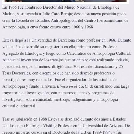
En 1965 fue nombrado Director del Museo Nacional de Etnología de
Madrid, sustituyendo a Julio Caro Baroja; desde esa nueva posición pudo
crear la Escuela de Estudios Antropológicos del Centro Iberoamericano de
Antropología, a cuyo frente estuvo entre 1966 y 1968
Esteva llegó a la Universidad de Barcelona como profesor en 1968. Durante
veinte años desarrolló su magisterio en ella, primero como Profesor
Agregado de Etnología y luego como Catedrático de Antropología Cultural.
Aunque el inventario de los trabajos que orientó se está realizando todavía,
puede decirse que, al menos, dirigió unas 30 Tesis de Licenciatura y 25
Tesis Doctorales, con discípulos que han sido después profesores o
investigadores muy reputados. Fue el organizador de los estudios de
Antropología y fundó la revista
Étnica en el CSIC
, desarrollando una larga
trayectoria de investigación, con numerosos temas y programas de
investigación sobre etnicidad, mestizaje, indigenismo y antropología
cultural e industrial.
Tras su jubilación en 1988 Esteva se desplazó durante dos años a Estados
Unidos como Fulbright Visiting Profesor en la Universidad de Arizona. De
regreso impartió cursos en el Doctorado de la UB en 1989-1994, y fue