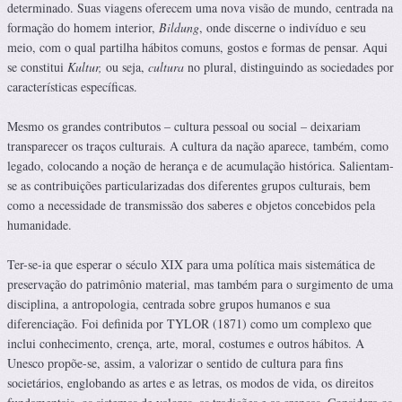
determinado. Suas viagens oferecem uma nova visão de mundo, centrada na
formação do homem interior,
Bildung
, onde discerne o indivíduo e seu
meio, com o qual partilha hábitos comuns, gostos e formas de pensar. Aqui
se constitui
Kultur,
ou seja,
cultura
no plural, distinguindo as sociedades por
características específicas.
Mesmo os grandes contributos – cultura pessoal ou social – deixariam
transparecer os traços culturais. A cultura da nação aparece, também, como
legado, colocando a noção de herança e de acumulação histórica. Salientam-
se as contribuições particularizadas dos diferentes grupos culturais, bem
como a necessidade de transmissão dos saberes e objetos concebidos pela
humanidade.
Ter-se-ia que esperar o século XIX para uma política mais sistemática de
preservação do patrimônio material, mas também para o surgimento de uma
disciplina, a antropologia, centrada sobre grupos humanos e sua
diferenciação. Foi definida por TYLOR (1871) como um complexo que
inclui conhecimento, crença, arte, moral, costumes e outros hábitos. A
Unesco propõe-se, assim, a valorizar o sentido de cultura para fins
societários, englobando as artes e as letras, os modos de vida, os direitos