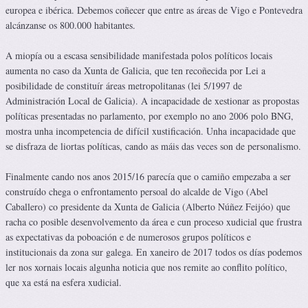
europea e ibérica. Debemos coñecer que entre as áreas de Vigo e Pontevedra
alcánzanse os 800.000 habitantes.
A miopía ou a escasa sensibilidade manifestada polos políticos locais
aumenta no caso da Xunta de Galicia, que ten recoñecida por Lei a
posibilidade de constituír áreas metropolitanas (lei 5/1997 de
Administración Local de Galicia). A incapacidade de xestionar as propostas
políticas presentadas no parlamento, por exemplo no ano 2006 polo BNG,
mostra unha incompetencia de difícil xustificación. Unha incapacidade que
se disfraza de liortas políticas, cando as máis das veces son de personalismo.
Finalmente cando nos anos 2015/16 parecía que o camiño empezaba a ser
construído chega o enfrontamento persoal do alcalde de Vigo (Abel
Caballero) co presidente da Xunta de Galicia (Alberto Núñez Feijóo) que
racha co posible desenvolvemento da área e cun proceso xudicial que frustra
as expectativas da poboación e de numerosos grupos políticos e
institucionais da zona sur galega. En xaneiro de 2017 todos os días podemos
ler nos xornais locais algunha noticia que nos remite ao conflito político,
que xa está na esfera xudicial.