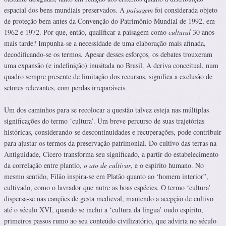
espacial dos bens mundiais preservados. A
paisagem
foi considerada objeto
de proteção bem antes da Convenção do Patrimônio Mundial de 1992, em
1962 e 1972. Por que, então, qualificar a paisagem como
cultural
30 anos
mais tarde? Impunha-se a necessidade de uma elaboração mais afinada,
decodificando-se os termos. Apesar desses esforços
,
os debates trouxeram
uma expansão (e indefinição) inusitada no Brasil. A deriva conceitual, num
quadro sempre presente de limitação dos recursos, significa a exclusão de
setores relevantes, com perdas irreparáveis.
Um dos caminhos para se recolocar a questão talvez esteja nas múltiplas
significações do termo ‘cultura’. Um breve percurso de suas trajetórias
históricas, considerando-se descontinuidades e recuperações, pode contribuir
para ajustar os termos da preservação patrimonial. Do cultivo das terras na
Antiguidade, Cícero transforma seu significado, a partir do estabelecimento
da correlação entre plantio,
o ato de cultivar
, e o espírito humano. No
mesmo sentido, Filão inspira-se em Platão quanto ao ‘homem interior”,
cultivado, como o lavrador que nutre as boas espécies. O termo ‘cultura’
dispersa-se nas canções de gesta medieval, mantendo a acepção de cultivo
até o século XVI, quando se inclui a ‘cultura da língua’ oudo espírito,
primeiros passos rumo ao seu conteúdo civilizatório, que adviria no século