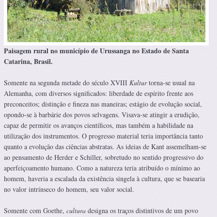
Paisagem rural no município de Urussanga no Estado de Santa
Catarina, Brasil.
Somente na segunda metade do século XVIII
Kultur
torna-se usual na
Alemanha, com diversos significados: liberdade de espírito frente aos
preconceitos; distinção e fineza nas maneiras; estágio de evolução social,
opondo-se à barbárie dos povos selvagens. Visava-se atingir a erudição,
capaz de permitir os avanços científicos, mas também a habilidade na
utilização dos instrumentos. O progresso material teria importância tanto
quanto a evolução das ciências abstratas. As ideias de Kant assemelham-se
ao pensamento de Herder e Schiller, sobretudo no sentido progressivo do
aperfeiçoamento humano. Como a natureza teria atribuído o mínimo ao
homem, haveria a escalada da existência singela à cultura, que se basearia
no valor intrínseco do homem, seu valor social.
Somente com Goethe,
cultura
designa os traços distintivos de um povo