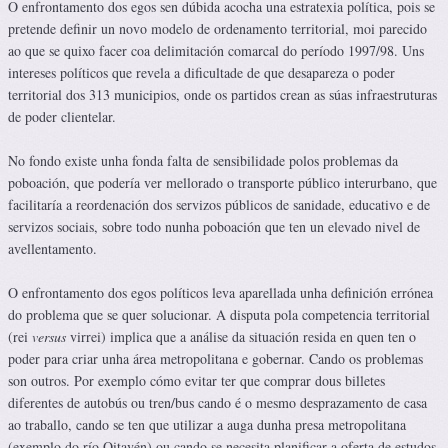
O enfrontamento dos egos sen dúbida acocha una estratexia política, pois se
pretende definir un novo modelo de ordenamento territorial, moi parecido
ao que se quixo facer coa delimitación comarcal do período 1997/98. Uns
intereses políticos que revela a dificultade de que desapareza o poder
territorial dos 313 municipios, onde os partidos crean as súas infraestruturas
de poder clientelar.
No fondo existe unha fonda falta de sensibilidade polos problemas da
poboación, que podería ver mellorado o transporte público interurbano, que
facilitaría a reordenación dos servizos públicos de sanidade, educativo e de
servizos sociais, sobre todo nunha poboación que ten un elevado nivel de
avellentamento.
O enfrontamento dos egos políticos leva aparellada unha definición errónea
do problema que se quer solucionar. A disputa pola competencia territorial
(rei
versus
virrei) implica que a análise da situación resida en quen ten o
poder para criar unha área metropolitana e gobernar. Cando os problemas
son outros. Por exemplo cómo evitar ter que comprar dous billetes
diferentes de autobús ou tren/bus cando é o mesmo desprazamento de casa
ao traballo, cando se ten que utilizar a auga dunha presa metropolitana
(exemplo do río Oitavén) ou cando se necesita planificar a oferta de estudos