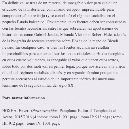
En definitiva, se trata de un material de innegable valor para cualquier
estudioso de la historia del comunismo europeo, imprescindible para
comprender cómo se forjó (y se consolidó) el régimen socialista en el
pequeño Estado balcánico. Obviamente, tales fuentes deben ser contrastadas
con las fuentes secundarias, entre las que sobresalen las aportaciones de
historiadores como Gabriel Jandot, Miranda Vickers o Robert Elsie, además
de la biografía de reciente aparición sobre Hoxha de la mano de Blendi
Fevziu. En cualquier caso, si bien las fuentes secundarias resultan
imprescindibles para contextualizar los textos oficiales de Hoxha recogidos
en estos cuatro volúmenes, es innegable el valor que tienen estos textos,
sobre todo por dos motivos: en primer lugar, porque nos acercan a la visión
oficial del régimen socialista albanés, y en segundo término porque nos
permite acercarnos al estudio de un importante teórico del marxismo-
leninismo de la segunda mitad del siglo XX.
Para mayor información
HOXHA, Enver:
Obras escogidas
. Pamplona: Editorial Templando el
Acero, 2015/2016 (4 tomos: tomo I: 901 págs.; tomo II: 913 págs.; tomo
III: 912 págs.; tomo IV: 1001 págs.)