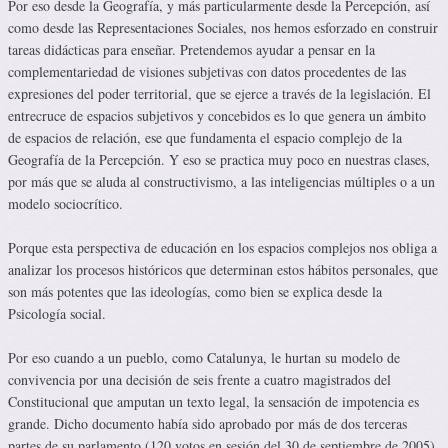
Por eso desde la Geografía, y más particularmente desde la Percepción, así
como desde las Representaciones Sociales, nos hemos esforzado en construir
tareas didácticas para enseñar. Pretendemos ayudar a pensar en la
complementariedad de visiones subjetivas con datos procedentes de las
expresiones del poder territorial, que se ejerce a través de la legislación. El
entrecruce de espacios subjetivos y concebidos es lo que genera un ámbito
de espacios de relación, ese que fundamenta el espacio complejo de la
Geografía de la Percepción. Y eso se practica muy poco en nuestras clases,
por más que se aluda al constructivismo, a las inteligencias múltiples o a un
modelo sociocrítico.
Porque esta perspectiva de educación en los espacios complejos nos obliga a
analizar los procesos históricos que determinan estos hábitos personales, que
son más potentes que las ideologías, como bien se explica desde la
Psicología social.
Por eso cuando a un pueblo, como Catalunya, le hurtan su modelo de
convivencia por una decisión de seis frente a cuatro magistrados del
Constitucional que amputan un texto legal, la sensación de impotencia es
grande. Dicho documento había sido aprobado por más de dos terceras
partes de su parlamento (120 votos en sesión del 30 de septiembre de 2005)