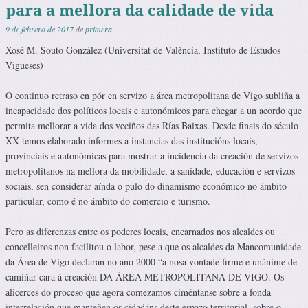
para a mellora da calidade de vida
9 de febrero de 2017
de
primera
Xosé M. Souto González (Universitat de València, Instituto de Estudos
Vigueses)
O continuo retraso en pór en servizo a área metropolitana de Vigo subliña a
incapacidade dos políticos locais e autonómicos para chegar a un acordo que
permita mellorar a vida dos veciños das Rías Baixas. Desde finais do século
XX temos elaborado informes a instancias das institucións locais,
provinciais e autonómicas para mostrar a incidencia da creación de servizos
metropolitanos na mellora da mobilidade, a sanidade, educación e servizos
sociais, sen considerar aínda o pulo do dinamismo económico no ámbito
particular, como é no ámbito do comercio e turismo.
Pero as diferenzas entre os poderes locais, encarnados nos alcaldes ou
concelleiros non facilitou o labor, pese a que os alcaldes da Mancomunidade
da Área de Vigo declaran no ano 2000 “a nosa vontade firme e unánime de
camiñar cara á creación DA ÁREA METROPOLITANA DE VIGO. Os
alicerces do proceso que agora comezamos ciméntanse sobre a fonda
interrelación que manteñen os cidadáns deste espazo territorial, sobre o