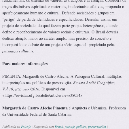
fundamentais, os sistemas de valores, as tradições e as crenças. Considera os
traços distintivos espirituais e materiais, intelectuais e afetivos, propondo o
aperfeiçoamento humano e cultural. Defende sociedades e grupos em
‘perigo’ de perda de identidades e especificidades. Desenha, assim, um
projeto de sociedade, do qual fazem parte grupos heterogêneos, quando
define o reconhecimento de valores sociais e culturais. O Brasil deveria
dedicar atenção maior ao caráter amplo, mas preciso, do conceito e
incorporá-lo ao debate de um projeto sócio-espacial, propiciado pelas
paisagens culturais
.
Para maiores informações
PIMENTA, Margareth de Castro Afeche. A Paisagem Cultural: múltiplas
interpretações nas políticas de preservação.
Revista Ateliê Geográfico,
Vol.10, nº2, ago./2016.
Disponível em
<https://revistas.ufg.br/atelie/article/view/38054>
Margareth de Castro Afeche Pimenta
é Arquiteta e Urbanista. Professora
da Universidade Federal de Santa Catarina.
Publicada en
Paisaje
|
Etiquetado con
Brasil
,
paisaje
,
política
,
preservación
|