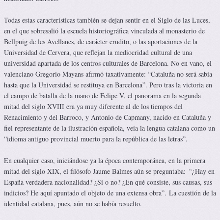
Todas estas características también se dejan sentir en el Siglo de las Luces,
en el que sobresalió la escuela historiográfica vinculada al monasterio de
Bellpuig de les Avellanes, de carácter erudito, o las aportaciones de la
Universidad de Cervera, que reflejan la mediocridad cultural de una
universidad apartada de los centros culturales de Barcelona. No en vano, el
valenciano Gregorio Mayans afirmó taxativamente: “Cataluña no será sabia
hasta que la Universidad se restituya en Barcelona”. Pero tras la victoria en
el campo de batalla de la mano de Felipe V, el panorama en la segunda
mitad del siglo XVIII era ya muy diferente al de los tiempos del
Renacimiento y del Barroco, y Antonio de Capmany, nacido en Cataluña y
fiel representante de la ilustración española, veía la lengua catalana como un
“idioma antiguo provincial muerto para la república de las letras”.
En cualquier caso, iniciándose ya la época contemporánea, en la primera
mitad del siglo XIX, el filósofo Jaume Balmes aún se preguntaba:
“
¿Hay en
España verdadera nacionalidad? ¿Sí o no? ¿En qué consiste, sus causas, sus
indicios? He aquí apuntado el objeto de una extensa obra”. La cuestión de la
identidad catalana, pues, aún no se había resuelto.