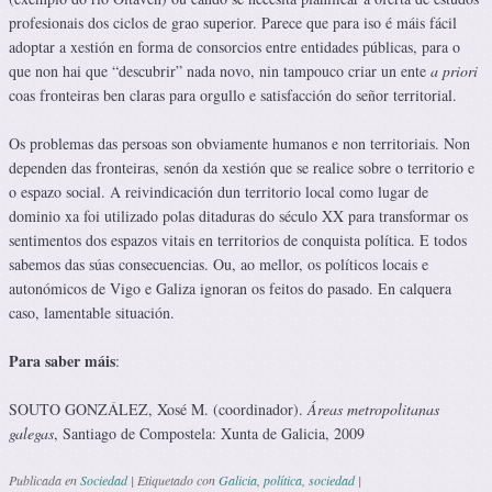
profesionais dos ciclos de grao superior. Parece que para iso é máis fácil
adoptar a xestión en forma de consorcios entre entidades públicas, para o
que non hai que “descubrir” nada novo, nin tampouco criar un ente
a priori
coas fronteiras ben claras para orgullo e satisfacción do señor territorial.
Os problemas das persoas son obviamente humanos e non territoriais. Non
dependen das fronteiras, senón da xestión que se realice sobre o territorio e
o espazo social. A reivindicación dun territorio local como lugar de
dominio xa foi utilizado polas ditaduras do século XX para transformar os
sentimentos dos espazos vitais en territorios de conquista política. E todos
sabemos das súas consecuencias. Ou, ao mellor, os políticos locais e
autonómicos de Vigo e Galiza ignoran os feitos do pasado. En calquera
caso, lamentable situación.
Para saber máis
:
SOUTO GONZÁLEZ, Xosé M. (coordinador).
Áreas metropolitanas
galegas
, Santiago de Compostela: Xunta de Galicia, 2009
Publicada en
Sociedad
|
Etiquetado con
Galicia
,
política
,
sociedad
|