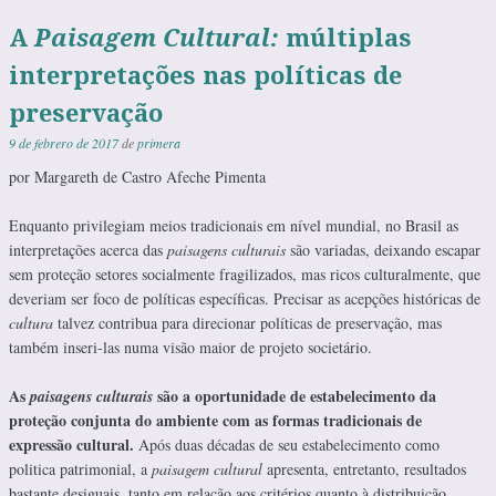
A
Paisagem Cultural:
múltiplas
interpretações nas políticas de
preservação
9 de febrero de 2017
de
primera
por Margareth de Castro Afeche Pimenta
Enquanto privilegiam meios tradicionais em nível mundial, no Brasil as
interpretações acerca das
paisagens culturais
são variadas, deixando escapar
sem proteção setores socialmente fragilizados, mas ricos culturalmente, que
deveriam ser foco de políticas específicas. Precisar as acepções históricas de
cultura
talvez contribua para direcionar políticas de preservação, mas
também inseri-las numa visão maior de projeto societário.
As
são a oportunidade de estabelecimento da
paisagens culturais
proteção conjunta do ambiente com as formas tradicionais de
expressão cultural.
Após duas décadas de seu estabelecimento como
politica patrimonial, a
paisagem cultural
apresenta, entretanto, resultados
bastante desiguais, tanto em relação aos critérios quanto à distribuição