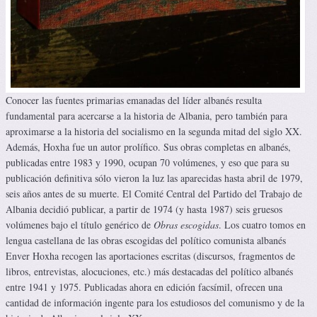
Conocer las fuentes primarias emanadas del líder albanés resulta
fundamental para acercarse a la historia de Albania, pero también para
aproximarse a la historia del socialismo en la segunda mitad del siglo XX.
Además, Hoxha fue un autor prolífico. Sus obras completas en albanés,
publicadas entre 1983 y 1990, ocupan 70 volúmenes, y eso que para su
publicación definitiva sólo vieron la luz las aparecidas hasta abril de 1979,
seis años antes de su muerte. El Comité Central del Partido del Trabajo de
Albania decidió publicar, a partir de 1974 (y hasta 1987) seis gruesos
volúmenes bajo el título genérico de
Obras
escogidas
. Los cuatro tomos en
lengua castellana de las obras escogidas del político comunista albanés
Enver Hoxha recogen las aportaciones escritas (discursos, fragmentos de
libros, entrevistas, alocuciones, etc.) más destacadas del político albanés
entre 1941 y 1975. Publicadas ahora en edición facsímil, ofrecen una
cantidad de información ingente para los estudiosos del comunismo y de la