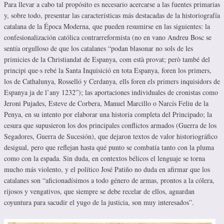
Para llevar a cabo tal propósito es necesario acercarse a las fuentes primarias
y, sobre todo, presentar las características más destacadas de la historiografía
catalana de la Época Moderna, que pueden resumirse en las siguientes: la
confesionalización católica contrarreformista (no en vano Andreu Bosc se
sentía orgulloso de que los catalanes “podan blasonar no sols de les
primicies de la Christiandat de Espanya, com està provat; però també del
principi que·s rebé la Santa Inquisició en tota Espanya, foren los primers,
los de Cathalunya, Rosselló y Cerdanya, ells foren els primers inquisidors de
Espanya ja de l’any 1232”); las aportaciones individuales de cronistas como
Jeroni Pujades, Esteve de Corbera, Manuel Marcillo o Narcís Feliu de la
Penya, en su intento por elaborar una historia completa del Principado; la
cesura que supusieron los dos principales conflictos armados (Guerra de los
Segadores, Guerra de Sucesión), que dejaron textos de valor historiográfico
desigual, pero que reflejan hasta qué punto se combatía tanto con la pluma
como con la espada. Sin duda, en contextos bélicos el lenguaje se torna
mucho más violento, y el político José Patiño no duda en afirmar que los
catalanes son “aficionadísimos a todo género de armas, prontos a la cólera,
rijosos y vengativos, que siempre se debe recelar de ellos, aguardan
coyuntura para sacudir el yugo de la justicia, son muy interesados”.