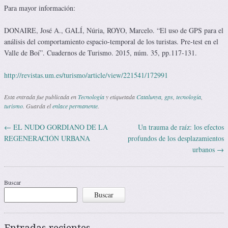
Para mayor información:
DONAIRE, José A., GALÍ, Núria, ROYO, Marcelo. “El uso de GPS para el
análisis del comportamiento espacio-temporal de los turistas. Pre-test en el
Valle de Boí”. Cuadernos de Turismo. 2015, núm. 35, pp.117-131.
http://revistas.um.es/turismo/article/view/221541/172991
Esta entrada fue publicada en
Tecnología
y etiquetada
Catalunya
,
gps
,
tecnología
,
turismo
. Guarda el
enlace permanente
.
←
EL NUDO GORDIANO DE LA
Un trauma de raíz: los efectos
Navegación de entradas
REGENERACIÓN URBANA
profundos de los desplazamientos
urbanos
→
Buscar
Buscar