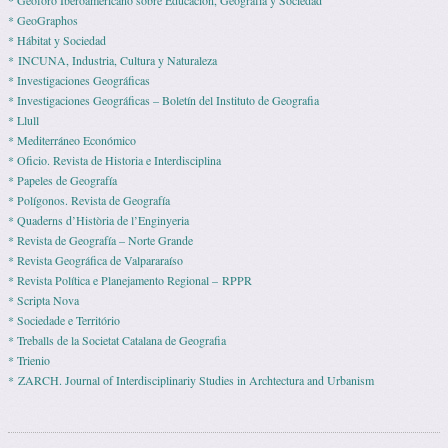
* Geoforo Iberoamericano sobre Educación, Geografía y Sociedad
* GeoGraphos
* Hábitat y Sociedad
* INCUNA, Industria, Cultura y Naturaleza
* Investigaciones Geográficas
* Investigaciones Geográficas – Boletín del Instituto de Geografia
* Llull
* Mediterráneo Económico
* Ofi­cio. Revista de His­to­ria e Interdisciplina
* Pape­les de Geografía
* Polígonos. Revista de Geografía
* Quaderns d’Història de l’Enginyeria
* Revista de Geografía – Norte Grande
* Revista Geográfica de Valpararaíso
* Revista Polí­tica e Pla­ne­ja­mento Regio­nal – RPPR
* Scripta Nova
* Sociedade e Território
* Treballs de la Societat Catalana de Geografia
* Trienio
* ZARCH. Journal of Interdisciplinariy Studies in Archtectura and Urbanism