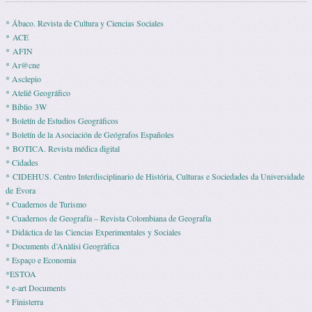
* Ábaco. Revista de Cultura y Ciencias Sociales
* ACE
* AFIN
* Ar@cne
* Asclepio
* Ateliê Geográfico
* Biblio 3W
* Boletín de Estudios Geográficos
* Boletín de la Asociación de Geógrafos Españoles
* BOTICA. Revista médica digital
* Cidades
* CIDEHUS. Centro Interdisciplinario de História, Culturas e Sociedades da Universidade
de Évora
* Cuadernos de Turismo
* Cuadernos de Geografía – Revista Colombiana de Geografía
* Didáctica de las Ciencias Experimentales y Sociales
* Documents d’Anàlisi Geogràfica
* Espaço e Economia
*ESTOA
* e-art Documents
* Finisterra