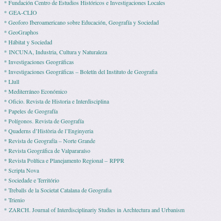
* Fundación Centro de Estudios Históricos e Investigaciones Locales
* GEA-CLÍO
* Geoforo Iberoamericano sobre Educación, Geografía y Sociedad
* GeoGraphos
* Hábitat y Sociedad
* INCUNA, Industria, Cultura y Naturaleza
* Investigaciones Geográficas
* Investigaciones Geográficas – Boletín del Instituto de Geografia
* Llull
* Mediterráneo Económico
* Ofi­cio. Revista de His­to­ria e Interdisciplina
* Pape­les de Geografía
* Polígonos. Revista de Geografía
* Quaderns d’Història de l’Enginyeria
* Revista de Geografía – Norte Grande
* Revista Geográfica de Valpararaíso
* Revista Polí­tica e Pla­ne­ja­mento Regio­nal – RPPR
* Scripta Nova
* Sociedade e Território
* Treballs de la Societat Catalana de Geografia
* Trienio
* ZARCH. Journal of Interdisciplinariy Studies in Archtectura and Urbanism