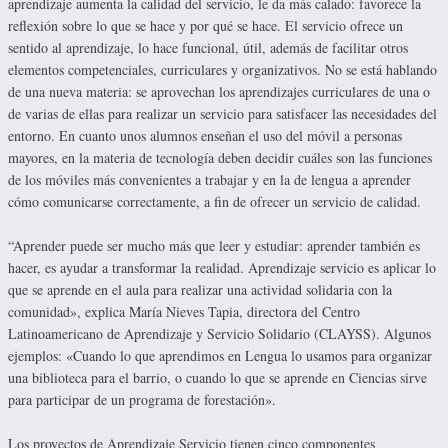
aprendizaje aumenta la calidad del servicio, le da más calado: favorece la
reflexión sobre lo que se hace y por qué se hace. El servicio ofrece un
sentido al aprendizaje, lo hace funcional, útil, además de facilitar otros
elementos competenciales, curriculares y organizativos. No se está hablando
de una nueva materia: se aprovechan los aprendizajes curriculares de una o
de varias de ellas para realizar un servicio para satisfacer las necesidades del
entorno. En cuanto unos alumnos enseñan el uso del móvil a personas
mayores, en la materia de tecnología deben decidir cuáles son las funciones
de los móviles más convenientes a trabajar y en la de lengua a aprender
cómo comunicarse correctamente, a fin de ofrecer un servicio de calidad.
“Aprender puede ser mucho más que leer y estudiar: aprender también es
hacer, es ayudar a transformar la realidad. Aprendizaje servicio es aplicar lo
que se aprende en el aula para realizar una actividad solidaria con la
comunidad», explica María Nieves Tapia, directora del Centro
Latinoamericano de Aprendizaje y Servicio Solidario (CLAYSS). Algunos
ejemplos: «Cuando lo que aprendimos en Lengua lo usamos para organizar
una biblioteca para el barrio, o cuando lo que se aprende en Ciencias sirve
para participar de un programa de forestación».
Los proyectos de Aprendizaje Servicio tienen cinco componentes