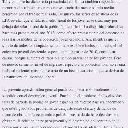
Tal y como se ha dicho, esta precariedad endémica también responde a un
menor poder adquisitivo como consecuencia del menor salario medio
percibido por el trabajo realizado. De nuevo, las series estadísticas de la
EPA revelan que el salario medio anual de los jóvenes se sitúa muy por
debajo del salario total de la población asalariada. La disparidad salarial se
hace más patente en el año 2012, como efecto precisamente del descenso de
los salarios medios de la población joven española. Así, mientras que el
salario de todos los ocupados se mantiene estable e incluso aumenta, el del
colectivo juvenil desciende, especialmente a partir de 2010, entre otras
causas, porque aumenta el trabajo a tiempo parcial entre los jóvenes. Pero
de nuevo, su menor nivel de ingresos respecto a la población total no es una
realidad reciente; más bien se trata de un hecho estructural que se deriva de
la naturaleza del mercado laboral.
La presente aproximación general puede completarse si atendemos a lo
sucedido con el desempleo juvenil. Puede que el problema de las elevadas
tasas de paro de la población joven española en nuestro país sea endémico y
que esté ligado a los problemas de desajuste entre oferta y demanda de
mano de obra que la economía española arrastra desde hace décadas, no
obstante, la relación entre paro juvenil y el desempleo del conjunto de la
población activa ha empeorado desde el año 2008 en adelante. En la figura