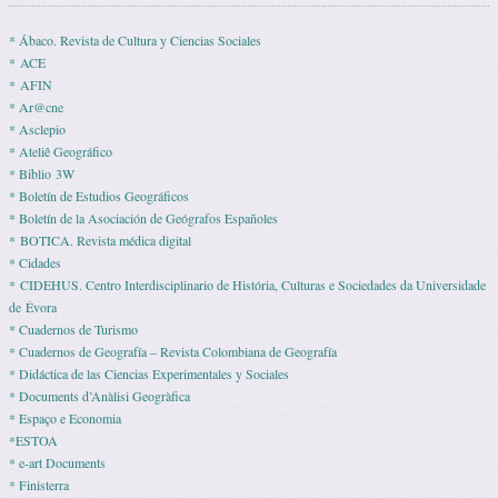
* Ábaco. Revista de Cultura y Ciencias Sociales
* ACE
* AFIN
* Ar@cne
* Asclepio
* Ateliê Geográfico
* Biblio 3W
* Boletín de Estudios Geográficos
* Boletín de la Asociación de Geógrafos Españoles
* BOTICA. Revista médica digital
* Cidades
* CIDEHUS. Centro Interdisciplinario de História, Culturas e Sociedades da Universidade
de Évora
* Cuadernos de Turismo
* Cuadernos de Geografía – Revista Colombiana de Geografía
* Didáctica de las Ciencias Experimentales y Sociales
* Documents d’Anàlisi Geogràfica
* Espaço e Economia
*ESTOA
* e-art Documents
* Finisterra