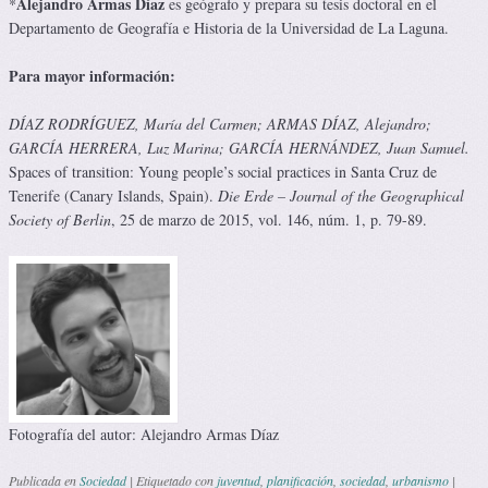
Alejandro Armas Díaz
*
es geógrafo y prepara su tesis doctoral en el
Departamento de Geografía e Historia de la Universidad de La Laguna.
Para mayor información:
DÍAZ RODRÍGUEZ, María del Carmen; ARMAS DÍAZ, Alejandro;
GARCÍA HERRERA, Luz Marina; GARCÍA HERNÁNDEZ, Juan Samuel.
Spaces of transition: Young people’s social practices in Santa Cruz de
Tenerife (Canary Islands, Spain).
Die Erde – Journal of the Geographical
Society of Berlin
, 25 de marzo de 2015, vol. 146, núm. 1, p. 79-89.
Fotografía del autor: Alejandro Armas Díaz
Publicada en
Sociedad
|
Etiquetado con
juventud
,
planificación
,
sociedad
,
urbanismo
|