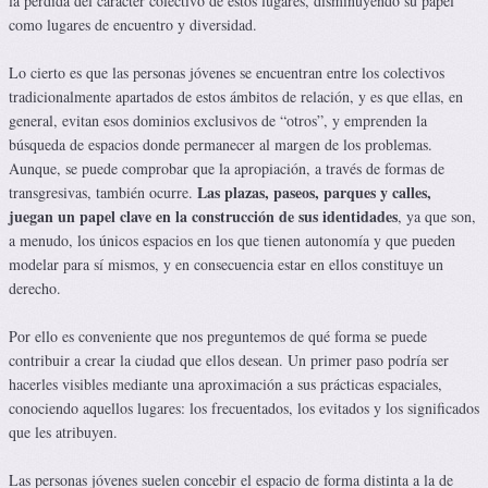
la pérdida del carácter colectivo de estos lugares, disminuyendo su papel
como lugares de encuentro y diversidad.
Lo cierto es que las personas jóvenes se encuentran entre los colectivos
tradicionalmente apartados de estos ámbitos de relación, y es que ellas, en
general, evitan esos dominios exclusivos de “otros”, y emprenden la
búsqueda de espacios donde permanecer al margen de los problemas.
Aunque, se puede comprobar que la apropiación, a través de formas de
Las plazas, paseos, parques y calles,
transgresivas, también ocurre.
juegan un papel clave en la construcción de sus identidades
, ya que son,
a menudo, los únicos espacios en los que tienen autonomía y que pueden
modelar para sí mismos, y en consecuencia estar en ellos constituye un
derecho.
Por ello es conveniente que nos preguntemos de qué forma se puede
contribuir a crear la ciudad que ellos desean. Un primer paso podría ser
hacerles visibles mediante una aproximación a sus prácticas espaciales,
conociendo aquellos lugares: los frecuentados, los evitados y los significados
que les atribuyen.
Las personas jóvenes suelen concebir el espacio de forma distinta a la de