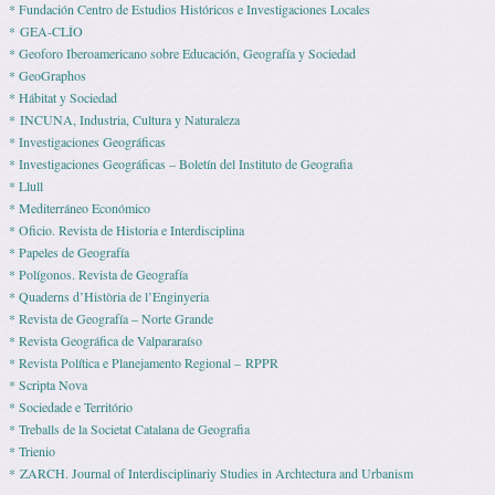
* Fundación Centro de Estudios Históricos e Investigaciones Locales
* GEA-CLÍO
* Geoforo Iberoamericano sobre Educación, Geografía y Sociedad
* GeoGraphos
* Hábitat y Sociedad
* INCUNA, Industria, Cultura y Naturaleza
* Investigaciones Geográficas
* Investigaciones Geográficas – Boletín del Instituto de Geografia
* Llull
* Mediterráneo Económico
* Ofi­cio. Revista de His­to­ria e Interdisciplina
* Pape­les de Geografía
* Polígonos. Revista de Geografía
* Quaderns d’Història de l’Enginyeria
* Revista de Geografía – Norte Grande
* Revista Geográfica de Valpararaíso
* Revista Polí­tica e Pla­ne­ja­mento Regio­nal – RPPR
* Scripta Nova
* Sociedade e Território
* Treballs de la Societat Catalana de Geografia
* Trienio
* ZARCH. Journal of Interdisciplinariy Studies in Archtectura and Urbanism