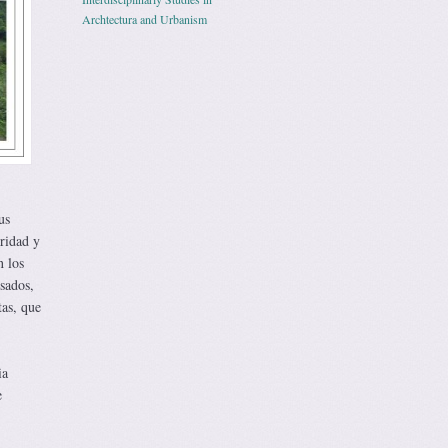
Archtectura and Urbanism
us
ridad y
n los
sados,
tas, que
ia
e