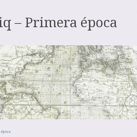
iq – Primera época
 época