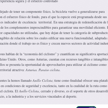
 experiencia segura y el esfuerzo controlado
ejado de tener un componente físico, la bicicleta vuelve a generalizarse para
on el esfuerzo físico de fondo, para el que la especie está programada desde sus
 es indicador de excelencia territorial. En una estrategia de redensificación de 
o de los complementos imprescindibles para garantizar una movilidad eficiente. 
r capacidades no utilizadas, que hoy dejan de tener la categoría de subproduct
angibles de relación sobre los cuales edificar una nueva funcionalidad, adaptada 
zación donde el trabajo no es físico y crecen nuevos sectores de actividad indus
s hablan de la “economía del ciclismo” y cuantifican su significativa aportaci
Reino Unido. Otros, como Asturias, cuentan con recursos tangibles e intangible
ellos se presenta la oportunidad de aprovecharlos para utilizar al ciclismo como
ritorial atractiva:
Asturias. Paraíso ciclista
.
entes la hemos llamado
Anillo Ciclista
; tiene como finalidad ofrecer una plata
o en condiciones de seguridad y excelencia, tanto en la cualidad de la ruta como 
el ciclista. El
Anillo Ciclista
, cerrado y diverso, es el soporte de otros desarrol
ocio, a la industria y a los servicios vinculados al deporte.