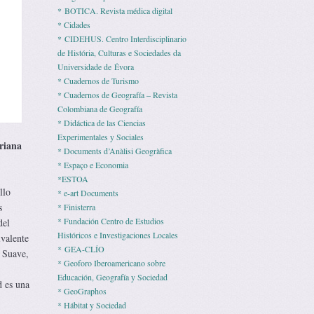
* BOTICA. Revista médica digital
* Cidades
* CIDEHUS. Centro Interdisciplinario
de História, Culturas e Sociedades da
Universidade de Évora
* Cuadernos de Turismo
* Cuadernos de Geografía – Revista
Colombiana de Geografía
* Didáctica de las Ciencias
Experimentales y Sociales
uriana
* Documents d’Anàlisi Geogràfica
* Espaço e Economia
*ESTOA
llo
* e-art Documents
s
* Finisterra
* Fundación Centro de Estudios
del
Históricos e Investigaciones Locales
valente
* GEA-CLÍO
, Suave,
* Geoforo Iberoamericano sobre
Educación, Geografía y Sociedad
d es una
* GeoGraphos
* Hábitat y Sociedad