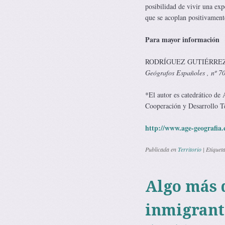
posibilidad de vivir una exp
que se acoplan positivament
Para mayor infor­ma­ción
RODRÍGUEZ GUTIÉRREZ,
Geógrafos Españoles , nº 7
*El autor es catedrático de
Cooperación y Desarrollo Ter
http://www.age-geografia.e
Publicada en
Territorio
|
Etiquet
Algo más q
inmigrant