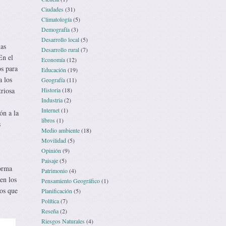
Ciudades
(31)
Climatología
(5)
Demografía
(3)
Desarrollo local
(5)
las
Desarrollo rural
(7)
En el
Economía
(12)
os para
Educación
(19)
a los
Geografía
(11)
triosa
Historia
(18)
Industria
(2)
Internet
(1)
ón a la
libros
(1)
s
Medio ambiente
(18)
Movilidad
(5)
Opinión
(9)
Paisaje
(5)
forma
Patrimonio
(4)
en los
Pensamiento Geográfico
(1)
los que
Planificación
(5)
Política
(7)
Reseña
(2)
Riesgos Naturales
(4)