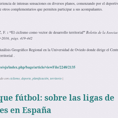
eriencia de intensas sensaciones en diversos planos, comenzando por el deportiv
e otros complementarios que permiten participar a sus acompañantes.
: “
”
 F.
El ciclismo como vector de desarrollo territorial
Boletín de la Asociac
0-2016, págs. 419-442
 Análisis Geográfico Regional en la Universidad de Oviedo donde dirige el Cent
ritorial .
s/ojs/index.php/bage/article/viewFile/2248/2135
ado con
ciclismo
,
deporte
,
planificación
,
territorio
|
ue fútbol: sobre las ligas de
es en España