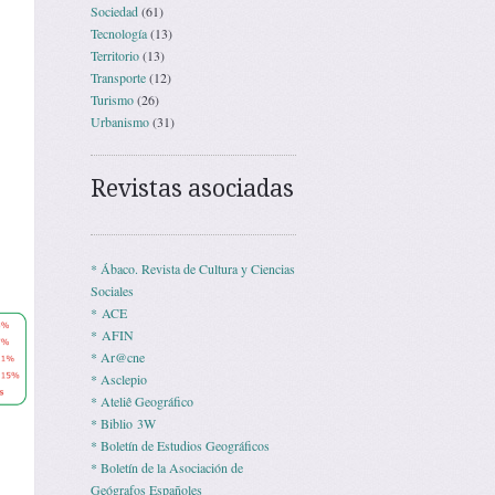
Sociedad
(61)
Tecnología
(13)
Territorio
(13)
Transporte
(12)
Turismo
(26)
Urbanismo
(31)
Revistas asociadas
* Ábaco. Revista de Cultura y Ciencias
Sociales
* ACE
* AFIN
* Ar@cne
* Asclepio
* Ateliê Geográfico
* Biblio 3W
* Boletín de Estudios Geográficos
* Boletín de la Asociación de
Geógrafos Españoles