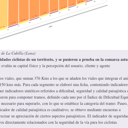
o de La Cubilla (Lena)
dades ciclistas de un territorio, y se pusieron a prueba en la comarca ast
e evalúa su capital físico y la percepción del usuario, cliente y agente
s viales, que suman 376 Kms a los que se añaden los viales que integran el ani
ta 150 kms más. Para cada segmento se elaboró una ficha, conteniendo indicadore
r indicadores sintéticos referidos a dificultad, seguridad y calidad paisajística 
eron para componer tramos, definido cada uno por el Índice de Dificultad Equi
 necesario para superarlo, con lo que se establece la categoría del tramo: Paseo
icador de calidad paisajística es cualitativo, se obtuvo mediante encuestas a
recisar su apreciación de ciertos aspectos paisajísticos. El indicador de segurida
os directamente relacionados con la seguridad de la vía para los ciclistas.