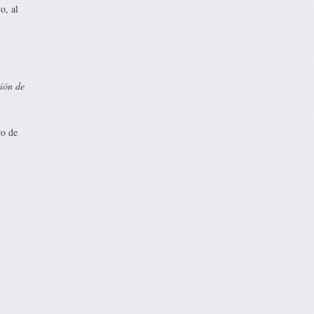
o, al
ión de
ro de