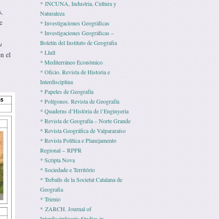
* INCUNA, Industria, Cultura y
s,
Naturaleza
e
* Investigaciones Geográficas
* Investigaciones Geográficas –
Boletín del Instituto de Geografia
a
* Llull
n el
* Mediterráneo Económico
* Ofi­cio. Revista de His­to­ria e
Interdisciplina
* Pape­les de Geografía
* Polígonos. Revista de Geografía
* Quaderns d’Història de l’Enginyeria
* Revista de Geografía – Norte Grande
* Revista Geográfica de Valpararaíso
* Revista Polí­tica e Pla­ne­ja­mento
Regio­nal – RPPR
* Scripta Nova
* Sociedade e Território
* Treballs de la Societat Catalana de
Geografia
* Trienio
* ZARCH. Journal of
Interdisciplinariy Studies in