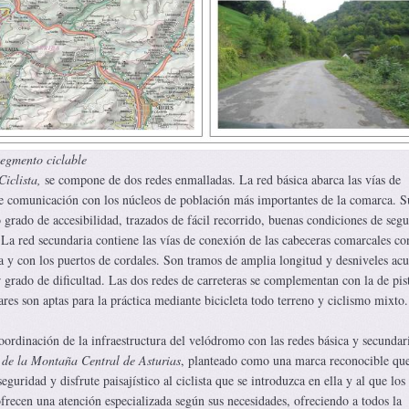
segmento ciclable
Ciclista,
se compone de dos redes enmalladas. La red básica abarca las vías de
de comunicación con los núcleos de población más importantes de la comarca. S
grado de accesibilidad, trazados de fácil recorrido, buenas condiciones de segu
 La red secundaria contiene las vías de conexión de las cabeceras comarcales co
a y con los puertos de cordales. Son tramos de amplia longitud y desniveles acu
 grado de dificultad. Las dos redes de carreteras se complementan con la de pis
ares son aptas para la práctica mediante bicicleta todo terreno y ciclismo mixto.
coordinación de la infraestructura del velódromo con las redes básica y secundar
a de la Montaña Central de Asturias
, planteado como una marca reconocible qu
eguridad y disfrute paisajístico al ciclista que se introduzca en ella y al que los
frecen una atención especializada según sus necesidades, ofreciendo a todos la