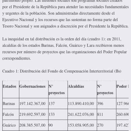
patrimonio propio. Las misiones sociales son programas sociales creados
por el Presidente de la República para atender las necesidades fundamentales
y urgentes de la población. Son administradas directamente desde el
Ejecutivo Nacional y los recursos que las sustentan no forma parte del
Tesoro Nacional y son asignados a discreción por el Presidente la República.
La inequidad en tal distribución es la orden del día (cuadro 1): en 2011,
alcaldías de los estados Barinas, Falcón, Guárico y Lara recibieron menos
recursos por número de proyectos que las organizaciones del Poder Popular
correspondientes.
Cuadro 1: Distribución del Fondo de Compensación Interterritorial (Bs)
Estados
Gobernaciones
N°
Alcaldías
N°
Poder P
proyectos
proyectos
Barinas
197.142.367,00
137
113.890.410,00
396
127.966
Falcón
219.692.597,00
133
241.622.076,00
811
260.690
Guárico
208.385.507,00
90
153.058.905,00
270
197.427