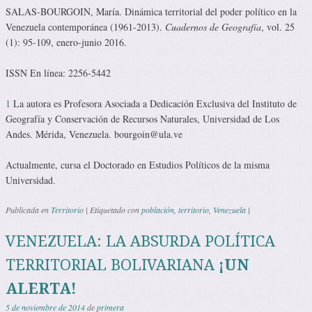
SALAS-BOURGOIN, María. Dinámica territorial del poder político en la
Venezuela contemporánea (1961-2013).
Cuadernos de Geografía
, vol. 25
(1): 95-109, enero-junio 2016.
ISSN En línea: 2256-5442
1
La autora es Profesora Asociada a Dedicación Exclusiva del Instituto de
Geografía y Conservación de Recursos Naturales, Universidad de Los
Andes. Mérida, Venezuela. bourgoin@ula.ve
Actualmente, cursa el Doctorado en Estudios Políticos de la misma
Universidad.
Publicada en
Territorio
|
Etiquetado con
población
,
territorio
,
Venezuela
|
VENEZUELA: LA ABSURDA POLÍTICA
TERRITORIAL BOLIVARIANA
¡UN
ALERTA!
5 de noviembre de 2014
de
primera