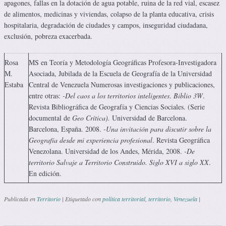
apagones, fallas en la dotación de agua potable, ruina de la red vial, escasez
de alimentos, medicinas y viviendas, colapso de la planta educativa, crisis
hospitalaria, degradación de ciudades y campos, inseguridad ciudadana,
exclusión, pobreza exacerbada.
Rosa
MS en Teoría y Metodología Geográficas Profesora-Investigadora
M.
Asociada, Jubilada de la Escuela de Geografía de la Universidad
Estaba
Central de Venezuela Numerosas investigaciones y publicaciones,
entre otras:
-Del caos a los territorios inteligentes
.
Biblio 3W
.
Revista Bibliográfica de Geografía y Ciencias Sociales. (Serie
documental de
Geo Crítica).
Universidad de Barcelona.
Barcelona, España. 2008.
-Una invitación para discutir sobre la
Geografía desde mi experiencia profesional
. Revista Geográfica
Venezolana. Universidad de los Andes, Mérida, 2008.
-De
territorio Salvaje a Territorio Construido. Siglo XVI a siglo XX
.
En edición.
Publicada en
Territorio
|
Etiquetado con
política territorial
,
territorio
,
Venezuela
|
Navegación de entradas