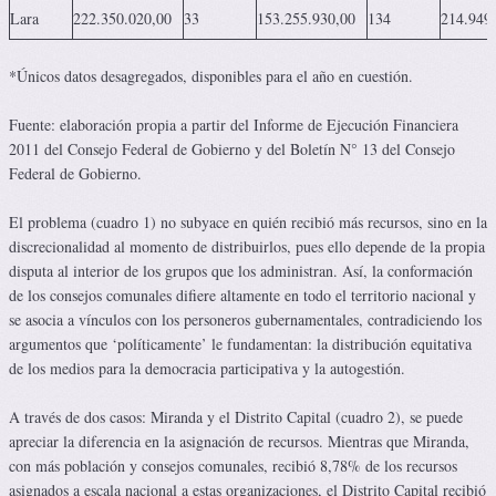
Lara
222.350.020,00
33
153.255.930,00
134
214.949
*Únicos datos desagregados, disponibles para el año en cuestión.
Fuente: elaboración propia a partir del Informe de Ejecución Financiera
2011 del Consejo Federal de Gobierno y del Boletín N° 13 del Consejo
Federal de Gobierno.
El problema (cuadro 1) no subyace en quién recibió más recursos, sino en la
discrecionalidad al momento de distribuirlos, pues ello depende de la propia
disputa al interior de los grupos que los administran. Así, la conformación
de los consejos comunales difiere altamente en todo el territorio nacional y
se asocia a vínculos con los personeros gubernamentales, contradiciendo los
argumentos que ‘políticamente’ le fundamentan: la distribución equitativa
de los medios para la democracia participativa y la autogestión.
A través de dos casos: Miranda y el Distrito Capital (cuadro 2), se puede
apreciar la diferencia en la asignación de recursos. Mientras que Miranda,
con más población y consejos comunales, recibió 8,78% de los recursos
asignados a escala nacional a estas organizaciones, el Distrito Capital recibió