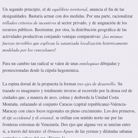
Un segundo principio, el de
equilibrio territorial
, anuncia el fin de las
desigualdades. Bastaría actuar con dos medidas. Por una parte, racionalizar
trillados criterios de incentivos
al sector privado, y de asignación de los
recursos públicos. Reorientar, por otra, la distribución geográfica de las
actividades productivas cotejando ventajas comparativas: ¡
las mismas
fuerzas invisibles que explican
la satanizada localización históricamente
modelada por los venezolanos
!
Para un cambio tan radical se valen de unas
entelequias
dibujadas y
promocionadas desde la cúpula hegemónica.
La espina dorsal de la propuesta la forman
tres ejes de desarrollo
. Su
trazado es imaginario y totalmente inverso al recorrido por la densa red de
ciudades que, a manera de arco, colma y desborda la Unidad Costa
Montaña, enlazando al conjunto Caracas (capital republicana)-Valencia-
Maracay con cinco focos regionales en pleno crecimiento. Los dos primeros,
el eje
occidental
y el
oriental
, se orillan con sentido norte-sur por las
fronteras extremas de Venezuela. Dos ejes que alguna vez se unirían entre
sí, a través del tercero: el
Orinoco-Apure
de las yermas y dilatadas sabanas
centrales y selvas del sur. (Figura 1)