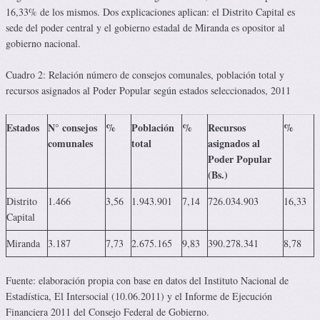
16,33% de los mismos. Dos explicaciones aplican: el Distrito Capital es
sede del poder central y el gobierno estadal de Miranda es opositor al
gobierno nacional.
Cuadro 2: Relación número de consejos comunales, población total y
recursos asignados al Poder Popular según estados seleccionados, 2011
Estados
N° consejos
%
Población
%
Recursos
%
comunales
total
asignados al
Poder Popular
(Bs.)
Distrito
1.466
3,56
1.943.901
7,14
726.034.903
16,33
Capital
Miranda
3.187
7,73
2.675.165
9,83
390.278.341
8,78
Fuente: elaboración propia con base en datos del Instituto Nacional de
Estadística, El Intersocial (10.06.2011) y el Informe de Ejecución
Financiera 2011 del Consejo Federal de Gobierno.