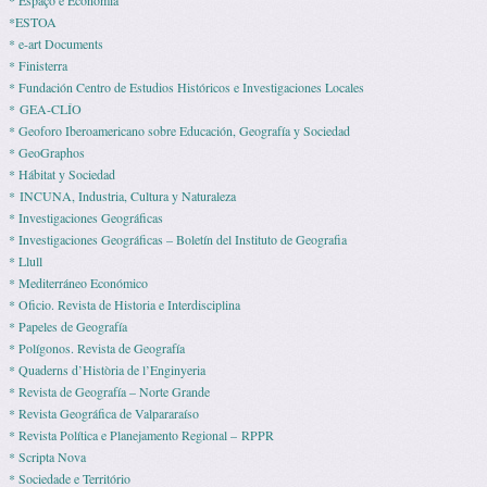
* Espaço e Economia
*ESTOA
* e-art Documents
* Finisterra
* Fundación Centro de Estudios Históricos e Investigaciones Locales
* GEA-CLÍO
* Geoforo Iberoamericano sobre Educación, Geografía y Sociedad
* GeoGraphos
* Hábitat y Sociedad
* INCUNA, Industria, Cultura y Naturaleza
* Investigaciones Geográficas
* Investigaciones Geográficas – Boletín del Instituto de Geografia
* Llull
* Mediterráneo Económico
* Ofi­cio. Revista de His­to­ria e Interdisciplina
* Pape­les de Geografía
* Polígonos. Revista de Geografía
* Quaderns d’Història de l’Enginyeria
* Revista de Geografía – Norte Grande
* Revista Geográfica de Valpararaíso
* Revista Polí­tica e Pla­ne­ja­mento Regio­nal – RPPR
* Scripta Nova
* Sociedade e Território