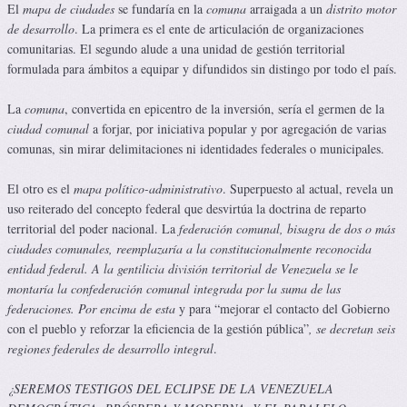
El
mapa d
e ciudades
se fundaría en la
comuna
arraigada a un
distrito motor
de desarrollo
. La primera es el ente de articulación de organizaciones
comunitarias. El segundo alude a una unidad de gestión territorial
formulada para ámbitos a equipar y difundidos sin distingo por todo el país.
La
comuna
, convertida en epicentro de la inversión, sería el germen de la
ciudad comunal
a forjar, por iniciativa popular y por agregación de varias
comunas, sin mirar delimitaciones ni identidades federales o municipales.
El otro es el
mapa p
olítico-administrativo
. Superpuesto al actual, revela un
uso reiterado del concepto federal que desvirtúa la doctrina de reparto
territorial del poder nacional. La
federación comunal
, bisagra de dos o más
ciudades comunales, reemplazaría a la constitucionalmente reconocida
entidad federal. A la gentilicia división territorial de Venezuela
se le
montaría la
confederación comunal
integrada por la suma de las
federaciones. Por encima de esta
y para “mejorar el contacto del Gobierno
con el pueblo y reforzar la eficiencia de la gestión pública”
, se decretan seis
r
egiones
federales de d
esarrollo integral
.
¿SEREMOS TESTIGOS DEL ECLIPSE DE LA VENEZUELA