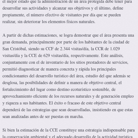
el mejor estado que la administración de un área protegida debe tener para
desarrollar sus actividades y alcanzar sus objetivos y el último, define
propiamente, el número efectivo de visitantes por día que se pueden
realizar, sin deteriorar los elementos físicos naturales.
A partir de dichas estimaciones, se logra demostrar que el área presenta una
gran demanda, principalmente por parte de los habitantes de la ciudad de
San Cristóbal, siendo su CCF de 2.344 visitas/día, la CCR de 1.029
visitas/día y la CCE de 629 visitas/día, respectivamente. Este análisis,
conjuntamente con el de inventario de los sitios prestadores de servicios,
permitió diagnosticar de manera concreta y rápida los principales
condicionantes del desarrollo turístico del área, estudio del que además se
desglosa, las posibilidades de definir a manera de objetivo central, el
fortalecimiento del lugar como destino ecoturístico sostenible, de
aprovechamiento eficiente de los recursos naturales y de generación empleo
y riqueza a sus habitantes. El éxito o fracaso de este objetivo central
dependerá de las estrategias que sean desarrolladas, insistiendo en que estas
sean analizadas antes de ser puestas en marcha.
Si bien la estimación de la CCE constituye una estrategia indispensable para
la conservación ambiental y el adecuado desarrollo de la actividad turística,