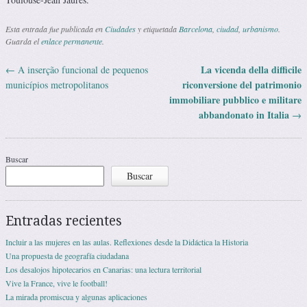
Esta entrada fue publicada en
Ciudades
y etiquetada
Barcelona
,
ciudad
,
urbanismo
.
Guarda el
enlace permanente
.
La vicenda della difficile
←
A inserção funcional de pequenos
Navegación de entradas
riconversione del patrimonio
municípios metropolitanos
immobiliare pubblico e militare
abbandonato in Italia
→
Buscar
Buscar
Entradas recientes
Incluir a las mujeres en las aulas. Reflexiones desde la Didáctica la Historia
Una propuesta de geografía ciudadana
Los desalojos hipotecarios en Canarias: una lectura territorial
Vive la France, vive le football!
La mirada promiscua y algunas aplicaciones