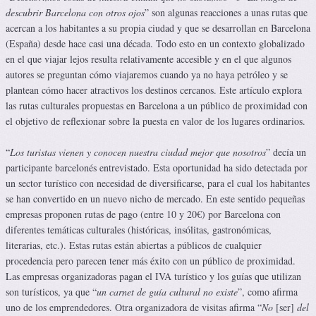
descubrir Barcelona con otros ojos
” son algunas reacciones a unas rutas que
acercan a los habitantes a su propia ciudad y que se desarrollan en Barcelona
(España) desde hace casi una década. Todo esto en un contexto globalizado
en el que viajar lejos resulta relativamente accesible y en el que algunos
autores se preguntan cómo viajaremos cuando ya no haya petróleo y se
plantean cómo hacer atractivos los destinos cercanos. Este artículo explora
las rutas culturales propuestas en Barcelona a un público de proximidad con
el objetivo de reflexionar sobre la puesta en valor de los lugares ordinarios.
“
Los turistas vienen y conocen nuestra ciudad mejor que nosotros
” decía un
participante barcelonés entrevistado. Esta oportunidad ha sido detectada por
un sector turístico con necesidad de diversificarse, para el cual los habitantes
se han convertido en un nuevo nicho de mercado. En este sentido pequeñas
empresas proponen rutas de pago (entre 10 y 20€) por Barcelona con
diferentes temáticas culturales (históricas, insólitas, gastronómicas,
literarias, etc.). Estas rutas están abiertas a públicos de cualquier
procedencia pero parecen tener más éxito con un público de proximidad.
Las empresas organizadoras pagan el IVA turístico y los guías que utilizan
son turísticos, ya que “
un carnet de guía cultural no existe
”, como afirma
uno de los emprendedores. Otra organizadora de visitas afirma “
No
[ser]
del