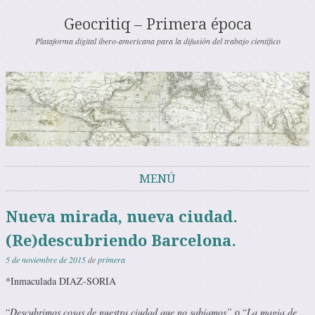
Geocritiq – Primera época
Plataforma digital ibero-americana para la difusión del trabajo científico
MENÚ
Saltar al contenido
Nueva mirada, nueva ciudad.
(Re)descubriendo Barcelona.
5 de noviembre de 2015
de
primera
*Inmaculada DIAZ-SORIA
“
Descubrimos cosas de nuestra ciudad que no sabíamos”
o “
La magia de