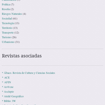
Política
(7)
Reseña
(2)
Riesgos Naturales
(4)
Sociedad
(61)
Tecnología
(13)
Territorio
(13)
Transporte
(12)
Turismo
(26)
Urbanismo
(31)
Revistas asociadas
* Ábaco. Revista de Cultura y Ciencias Sociales
* ACE
* AFIN
* Ar@cne
* Asclepio
* Ateliê Geográfico
* Biblio 3W