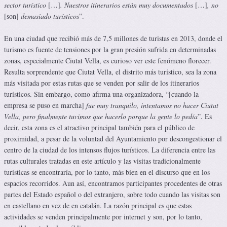
sector turístico
[…]
. Nuestros itinerarios están muy documentados
[…]
, no
[son]
demasiado turísticos
”.
En una ciudad que recibió más de 7,5 millones de turistas en 2013, donde el
turismo es fuente de tensiones por la gran presión sufrida en determinadas
zonas, especialmente Ciutat Vella, es curioso ver este fenómeno florecer.
Resulta sorprendente que Ciutat Vella, el distrito más turístico, sea la zona
más visitada por estas rutas que se venden por salir de los itinerarios
turísticos. Sin embargo, como afirma una organizadora, “[cuando la
empresa se puso en marcha]
fue muy tranquilo, intentamos no hacer Ciutat
Vella, pero finalmente tuvimos que hacerlo porque la gente lo pedía
”. Es
decir, esta zona es el atractivo principal también para el público de
proximidad, a pesar de la voluntad del Ayuntamiento por descongestionar el
centro de la ciudad de los intensos flujos turísticos. La diferencia entre las
rutas culturales tratadas en este artículo y las visitas tradicionalmente
turísticas se encontraría, por lo tanto, más bien en el discurso que en los
espacios recorridos. Aun así, encontramos participantes procedentes de otras
partes del Estado español o del extranjero, sobre todo cuando las visitas son
en castellano en vez de en catalán. La razón principal es que estas
actividades se venden principalmente por internet y son, por lo tanto,