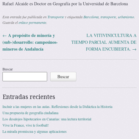
Rafael Alcaide es Doctor en Geografía por la Universidad de Barcelona
Esta entrada fue publicada en
Transporte
y etiquetada
Barcelona
,
transporte
,
urbanismo
.
Guarda el
enlace permanente
.
A propósito de minería y
←
LA VITIVINICULTURA A
Navegación de entradas
(sub-)desarrollo: campesinos-
TIEMPO PARCIAL AUMENTA DE
mineros de Andalucía
FORMA ENCUBIERTA.
→
Buscar
Buscar
Entradas recientes
Incluir a las mujeres en las aulas. Reflexiones desde la Didáctica la Historia
Una propuesta de geografía ciudadana
Los desalojos hipotecarios en Canarias: una lectura territorial
Vive la France, vive le football!
La mirada promiscua y algunas aplicaciones