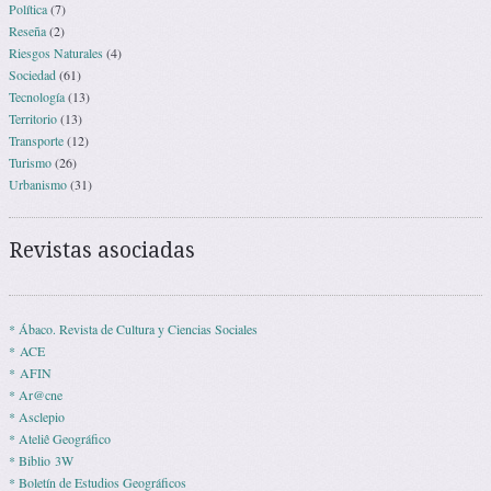
Política
(7)
Reseña
(2)
Riesgos Naturales
(4)
Sociedad
(61)
Tecnología
(13)
Territorio
(13)
Transporte
(12)
Turismo
(26)
Urbanismo
(31)
Revistas asociadas
* Ábaco. Revista de Cultura y Ciencias Sociales
* ACE
* AFIN
* Ar@cne
* Asclepio
* Ateliê Geográfico
* Biblio 3W
* Boletín de Estudios Geográficos