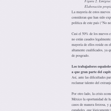
Figura 2. Emigrac
Elaboración propia
La mayoría de estos nuevos
consideran que han sido expu
política de este país (“No n
Casi el 50% de los nuevos e
no están casados legalmente
mayoría de ellos reside en e
altamente cualificados, ya 
de posgrado.
Los trabajadores españoles
a que gran parte del capi
Así, ante las dificultades p
reclamar talento del extranj
Por otro lado, la crisis ec
México la oportunidad de ha
casos de manera forzosa, y 
españoles, que lógicamente t