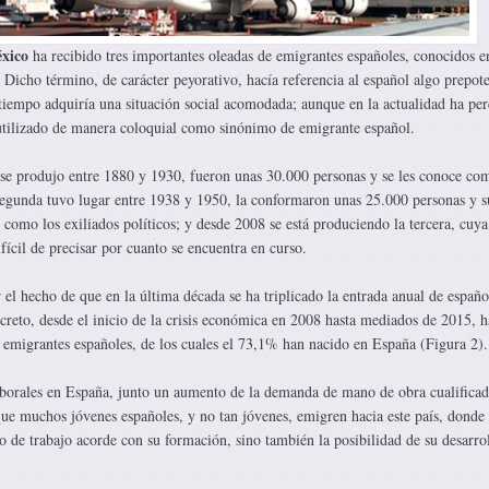
xico
ha recibido tres importantes oleadas de emigrantes españoles, conocidos e
icho término, de carácter peyorativo, hacía referencia al español algo prepot
 tiempo adquiría una situación social acomodada; aunque en la actualidad ha pe
utilizado de manera coloquial como sinónimo de emigrante español.
 se produjo entre 1880 y 1930, fueron unas 30.000 personas y se les conoce co
egunda tuvo lugar entre 1938 y 1950, la conformaron unas 25.000 personas y s
s como los exiliados políticos; y desde 2008 se está produciendo la tercera, cuya
fícil de precisar por cuanto se encuentra en curso.
 el hecho de que en la última década se ha triplicado la entrada anual de españo
creto, desde el inicio de la crisis económica en 2008 hasta mediados de 2015, 
 emigrantes españoles, de los cuales el 73,1% han nacido en España (Figura 2).
aborales en España, junto un aumento de la demanda de mano de obra cualificad
ue muchos jóvenes españoles, y no tan jóvenes, emigren hacia este país, donde
 de trabajo acorde con su formación, sino también la posibilidad de su desarro