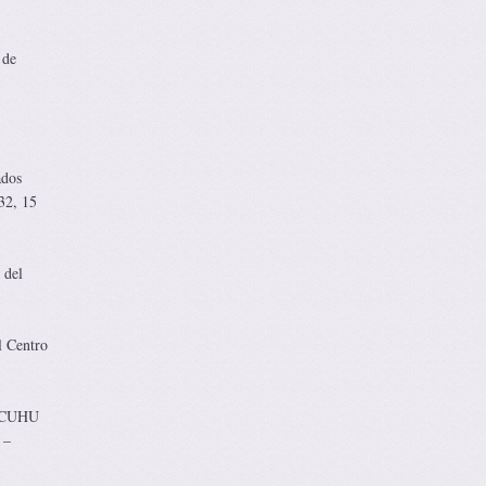
 de
dos
32, 15
 del
l Centro
IUCUHU
 –