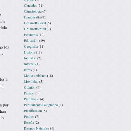
Ciudades
(31)
Climatología
(5)
n
Demografía
(3)
ente
Desarrollo local
(5)
rdido
Desarrollo rural
(7)
Economía
(12)
Educación
(19)
Geografía
(11)
mo los
Historia
(18)
us
Industria
(2)
Internet
(1)
libros
(1)
Medio ambiente
(18)
les a
Movilidad
(5)
han
Opinión
(9)
Paisaje
(5)
Patrimonio
(4)
a por
Pensamiento Geográfico
(1)
Planificación
(5)
 han
Política
(7)
llo
Reseña
(2)
Riesgos Naturales
(4)