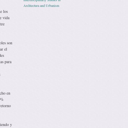
Archtectura and Urbanism
e los
e vida
tre
oles son
ar el
des
as para
s
echo en
30%
retorno
iendo y