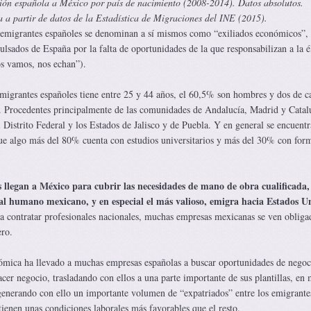
ión española a México por país de nacimiento (2008-2014). Datos absolutos.
 a partir de datos de la Estadística de Migraciones del INE (2015).
 emigrantes españoles se denominan a sí mismos como “exiliados económicos”,
lsados de España por la falta de oportunidades de la que responsabilizan a la él
os vamos, nos echan”).
migrantes españoles tiene entre 25 y 44 años, el 60,5% son hombres y dos de ca
. Procedentes principalmente de las comunidades de Andalucía, Madrid y Catalu
l Distrito Federal y los Estados de Jalisco y de Puebla. Y en general se encuent
que algo más del 80% cuenta con estudios universitarios y más del 30% con for
 llegan a México para cubrir las necesidades de mano de obra cualificada,
tal humano mexicano, y en especial el más valioso, emigra hacia Estados U
ara contratar profesionales nacionales, muchas empresas mexicanas se ven obliga
ero.
onómica ha llevado a muchas empresas españolas a buscar oportunidades de negoc
cer negocio, trasladando con ellos a una parte importante de sus plantillas, en
generando con ello un importante volumen de “expatriados” entre los emigrante
ienen unas condiciones laborales más favorables que el resto.