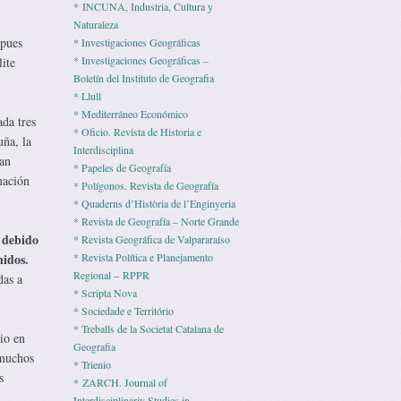
* INCUNA, Industria, Cultura y
Naturaleza
 pues
* Investigaciones Geográficas
* Investigaciones Geográficas –
ite
Boletín del Instituto de Geografia
* Llull
* Mediterráneo Económico
da tres
* Ofi­cio. Revista de His­to­ria e
ña, la
Interdisciplina
ran
* Pape­les de Geografía
mación
* Polígonos. Revista de Geografía
* Quaderns d’Història de l’Enginyeria
* Revista de Geografía – Norte Grande
 debido
* Revista Geográfica de Valpararaíso
nidos.
* Revista Polí­tica e Pla­ne­ja­mento
Regio­nal – RPPR
das a
* Scripta Nova
* Sociedade e Território
* Treballs de la Societat Catalana de
io en
Geografia
 muchos
* Trienio
s
* ZARCH. Journal of
Interdisciplinariy Studies in