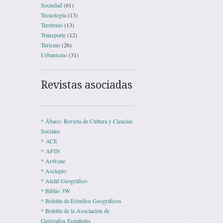
Sociedad
(61)
Tecnología
(13)
Territorio
(13)
Transporte
(12)
Turismo
(26)
Urbanismo
(31)
Revistas asociadas
* Ábaco. Revista de Cultura y Ciencias
Sociales
* ACE
* AFIN
* Ar@cne
* Asclepio
* Ateliê Geográfico
* Biblio 3W
* Boletín de Estudios Geográficos
* Boletín de la Asociación de
Geógrafos Españoles