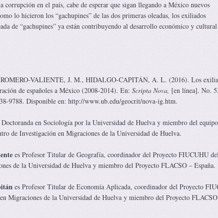
la corrupción en el país, cabe de esperar que sigan llegando a México nuevos
omo lo hicieron los “gachupines” de las dos primeras oleadas, los exiliados
eada de “gachupines” ya están contribuyendo al desarrollo económico y cultural
ROMERO-VALIENTE, J. M., HIDALGO-CAPITÁN, A. L. (2016). Los exilia
ración de españoles a México (2008-2014). En:
Scripta Nova,
[en línea]. No. 5
8-9788. Disponible en: http://www.ub.edu/geocrit/nova-ig.htm.
 Doctoranda en Sociología por la Universidad de Huelva y miembro del equipo
o de Investigación en Migraciones de la Universidad de Huelva.
ente
es Profesor Titular de Geografía, coordinador del Proyecto FIUCUHU de
iones de la Universidad de Huelva y miembro del Proyecto FLACSO – España.
itán
es Profesor Titular de Economía Aplicada, coordinador del Proyecto F
n en Migraciones de la Universidad de Huelva y miembro del Proyecto FLACSO