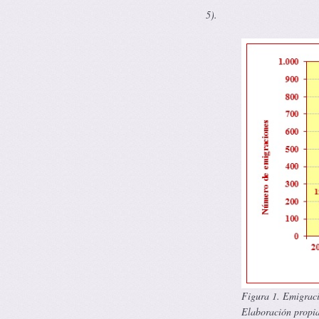
5).
Figura 1. Emigraci
Elaboración propia 