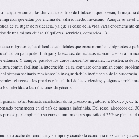
, a las que se suman las derivadas del tipo de titulación que posean, la mayoría d
e ingresos que están por encima del salario medio mexicano. Aunque su nivel d
ida de su lugar de residencia, ya que el coste de la vida varía enormemente en
rrios de una misma ciudad (alquileres, servicios, comercios…).
ceso migratorio, las dificultades iniciales que encuentran los emigrantes españ
su situación para poder trabajar y la escasez de recursos económicos para financi
e estancia. Y aunque, pasados los duros momentos iniciales, la existencia de re
cultura común facilitan la integración, en su conjunto contemplan como problem
 del sistema sanitario mexicano; la inseguridad; la ineficiencia de la burocracia
borales; el acceso, los precios y la calidad de las viviendas; y algunos problema
 los referidos a las relaciones de género.
 general, están bastante satisfechos de su proceso migratorio a México y, de h
 pensado permanecer en el país de manera indefinida. Del resto, alrededor del 
ís para seguir ampliando su currículum; mientras que sólo el 25% se plantea el 
añola no acabe de remontar y siempre y cuando la economía mexicana siga crec