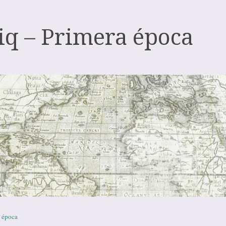
iq – Primera época
 época