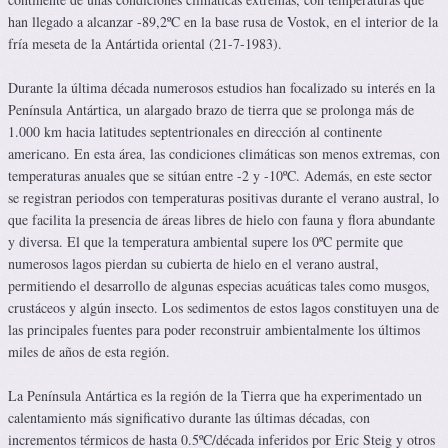
han llegado a alcanzar -89,2ºC en la base rusa de Vostok, en el interior de la
fría meseta de la Antártida oriental (21-7-1983).
Durante la última década numerosos estudios han focalizado su interés en la
Península Antártica, un alargado brazo de tierra que se prolonga más de
1.000 km hacia latitudes septentrionales en dirección al continente
americano. En esta área, las condiciones climáticas son menos extremas, con
temperaturas anuales que se sitúan entre -2 y -10ºC. Además, en este sector
se registran periodos con temperaturas positivas durante el verano austral, lo
que facilita la presencia de áreas libres de hielo con fauna y flora abundante
y diversa. El que la temperatura ambiental supere los 0ºC permite que
numerosos lagos pierdan su cubierta de hielo en el verano austral,
permitiendo el desarrollo de algunas especias acuáticas tales como musgos,
crustáceos y algún insecto. Los sedimentos de estos lagos constituyen una de
las principales fuentes para poder reconstruir ambientalmente los últimos
miles de años de esta región.
La Península Antártica es la región de la Tierra que ha experimentado un
calentamiento más significativo durante las últimas décadas, con
incrementos térmicos de hasta 0.5ºC/década inferidos por Eric Steig y otros