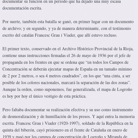
documentar su función en un período que ha dejado una muy escasa
documentación escrita.
Por suerte, también esta batalla se ganó, en primer lugar con un documento
de archivo; y en segundo, y ya de manera determinante, con el testimonio
escrito del catalán Francesc Grau i Viader, que allí estuvo recluso.
El primer texto, conservado en el Archivo Histórico Provincial de la Rioja,
contiene unas instrucciones firmadas el 26 de mayo de 1936 por el jefe de
propaganda en los frentes en que se ordena que “en todos los Campos de
Concentración se deberán ejecutar mapas de España en un tamaño mínimo
de 2 por 2 metros, o sea 4 metros cuadrados”, en los que “una cinta, a ser
posible de los colores nacionales, marcará la separación de las dos zonas”.
Aunque la orden, como suponemos, fue generalizada, el mapa de Logroño
es hoy por hoy el único vestigio de esta práctica.
Pero faltaba documentar su realización efectiva y su uso como instrumento
de desmoralización y de humillación de los presos. Y aquí entra la memoria
escrita. Francesc Grau i Viader (1920-1997), soldado de la República en la
quinta del biberón, cayó prisionero en el frente de Cataluña en enero de
1939 y pasó por los campos de concentración de Logroño y Miranda de