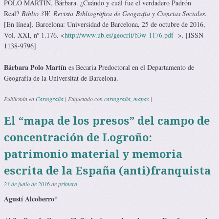
POLO MARTÍN, Bárbara. ¿Cuándo y cuál fue el verdadero Padrón
Real?
Biblio 3W. Revista Bibliográfica de Geografía y Ciencias Sociales
.
[En línea]. Barcelona: Universidad de Barcelona, 25 de octubre de 2016,
Vol. XXI, nº 1.176. <
http://www.ub.es/geocrit/b3w-1176.pdf
>. [ISSN
1138-9796]
Bárbara Polo Martín
es Becaria Predoctoral en el Departamento de
Geografía de la Universitat de Barcelona.
Publicada en
Cartografía
|
Etiquetado con
cartografía
,
mapas
|
El “mapa de los presos” del campo de
concentración de Logroño:
patrimonio material y memoria
escrita de la España (anti)franquista
23 de junio de 2016
de
primera
Agustí Alcoberro*