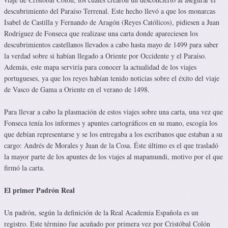
descubrimiento del Paraíso Terrenal. Este hecho llevó a que los monarcas
Isabel de Castilla y Fernando de Aragón (Reyes Católicos), pidiesen a Juan
Rodríguez de Fonseca que realizase una carta donde apareciesen los
descubrimientos castellanos llevados a cabo hasta mayo de 1499 para saber
la verdad sobre si habían llegado a Oriente por Occidente y el Paraíso.
Además, este mapa serviría para conocer la actualidad de los viajes
portugueses, ya que los reyes habían tenido noticias sobre el éxito del viaje
de Vasco de Gama a Oriente en el verano de 1498.
Para llevar a cabo la plasmación de estos viajes sobre una carta, una vez que
Fonseca tenía los informes y apuntes cartográficos en su mano, escogía los
que debían representarse y se los entregaba a los escribanos que estaban a su
cargo: Andrés de Morales y Juan de la Cosa. Éste último es el que trasladó
la mayor parte de los apuntes de los viajes al mapamundi, motivo por el que
firmó la carta.
El primer Padrón Real
Un padrón, según la definición de la Real Academia Española es un
registro. Este término fue acuñado por primera vez por Cristóbal Colón