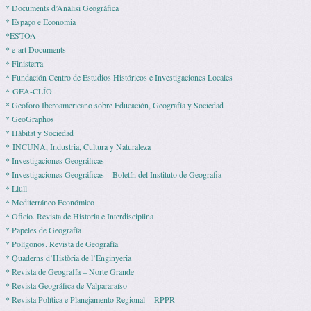
* Documents d’Anàlisi Geogràfica
* Espaço e Economia
*ESTOA
* e-art Documents
* Finisterra
* Fundación Centro de Estudios Históricos e Investigaciones Locales
* GEA-CLÍO
* Geoforo Iberoamericano sobre Educación, Geografía y Sociedad
* GeoGraphos
* Hábitat y Sociedad
* INCUNA, Industria, Cultura y Naturaleza
* Investigaciones Geográficas
* Investigaciones Geográficas – Boletín del Instituto de Geografia
* Llull
* Mediterráneo Económico
* Ofi­cio. Revista de His­to­ria e Interdisciplina
* Pape­les de Geografía
* Polígonos. Revista de Geografía
* Quaderns d’Història de l’Enginyeria
* Revista de Geografía – Norte Grande
* Revista Geográfica de Valpararaíso
* Revista Polí­tica e Pla­ne­ja­mento Regio­nal – RPPR