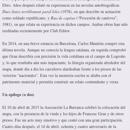
Ebro. Años después relató su experiencia en las novelas autobiográficas
Dues línies terriblement paral·leles
(1978), en que describe su actuación
como soldado republicano, y
Rua de captius
(“Procesión de cautivos”,
1981), en que relata su experiencia en dichos campos. Ambas obras han sido
reeditadas recientemente por Club Editor.
En 2014, en una breve estancia en Barcelona, Carlos Muntión compró esta
última novela. Aunque no conocía la lengua catalana, en seguida comprobó
que Grau describía con precisión la vida cotidiana en el campo de Logroño
y, lo que resultaba aún más impactante, la liturgia organizada alrededor del
mapa, donde día a día los carceleros alardeaban frente a los presos de las
victorias “nacionales”. Esta vez la memoria escrita se aliaba con el
patrimonio material y permitía construir un relato contundente y veraz.
Un epílogo (o dos)
El 10 de abril de 2015 la Asociación La Barranca celebró la colocación del
mapa, con la presencia de la viuda y los hijos de Francesc Grau y de otros
presos. Fue un acto muy emotivo y que contó con una gran participación.
Cuatro días después, el 14 de abril, ochenta y cuatro aniversario de la