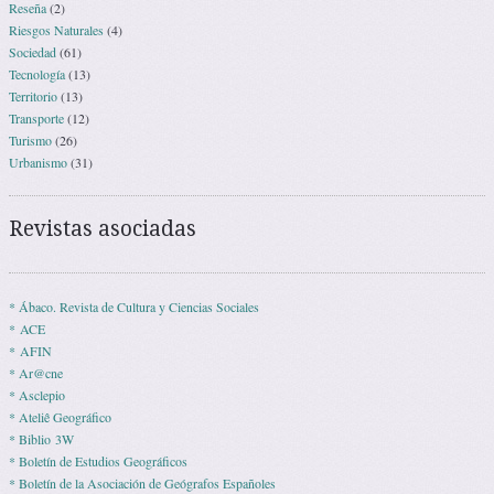
Reseña
(2)
Riesgos Naturales
(4)
Sociedad
(61)
Tecnología
(13)
Territorio
(13)
Transporte
(12)
Turismo
(26)
Urbanismo
(31)
Revistas asociadas
* Ábaco. Revista de Cultura y Ciencias Sociales
* ACE
* AFIN
* Ar@cne
* Asclepio
* Ateliê Geográfico
* Biblio 3W
* Boletín de Estudios Geográficos
* Boletín de la Asociación de Geógrafos Españoles