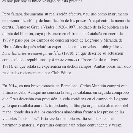
es hoy por hoy el único vestigio de esta práctica.
Pero faltaba documentar su realización efectiva y su uso como instrumento
de desmoralización y de humillación de los presos. Y aquí entra la memoria
escrita. Francesc Grau i Viader (1920-1997), soldado de la República en la
quinta del biberón, cayó prisionero en el frente de Cataluña en enero de
1939 y pasó por los campos de concentración de Logroño y Miranda de
Ebro. Años después relató su experiencia en las novelas autobiográficas
Dues línies terriblement paral·leles
(1978), en que describe su actuación
como soldado republicano, y
Rua de captius
(“Procesión de cautivos”,
1981), en que relata su experiencia en dichos campos. Ambas obras han sido
reeditadas recientemente por Club Editor.
En 2014, en una breve estancia en Barcelona, Carlos Muntión compró esta
última novela. Aunque no conocía la lengua catalana, en seguida comprobó
que Grau describía con precisión la vida cotidiana en el campo de Logroño
y, lo que resultaba aún más impactante, la liturgia organizada alrededor del
mapa, donde día a día los carceleros alardeaban frente a los presos de las
victorias “nacionales”. Esta vez la memoria escrita se aliaba con el
patrimonio material y permitía construir un relato contundente y veraz.