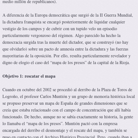
medio millón de republicanos).
A diferencia de la Europa democrática que surgió de la II Guerra Mundial,
la dictadura franquista se encargó posteriormente de liquidar cualquier
vestigio de los campos y de cubrir con un tupido velo un episodio
particularmente vergonzoso del régimen. Algo parecido ha hecho la
democracia surgida tras la muerte del dictador, que se construyó (no hay
que olvidarlo) sobre un pacto de amnesia entre la dictadura y las fuerzas
mayoritarias de la oposición. Por ello, resulta particularmente revelador y
digno de elogio el caso del “mapa de los presos” de la capital de la Rioja.
Objetivo 1: rescatar el mapa
Cuando en octubre del 2002 se procedió al derribo de la Plaza de Toros de
Logroño, el profesor Carlos Muntión y un grupo de memoria histórica local
se propuso preservar un mapa de España de grandes dimensiones que se
creía que estaba relacionado con el campo de concentración que allí había
funcionado. De hecho, aunque no se sabía exactamente su historia, la gente
lo llamaba el “mapa de los presos”. Muntión pactó con la empresa
encargada del derribo el desmontaje y el rescate del mapa, y también se
puso en contacto con el Archivo Histórico Provincial. Pero, cuando iban a