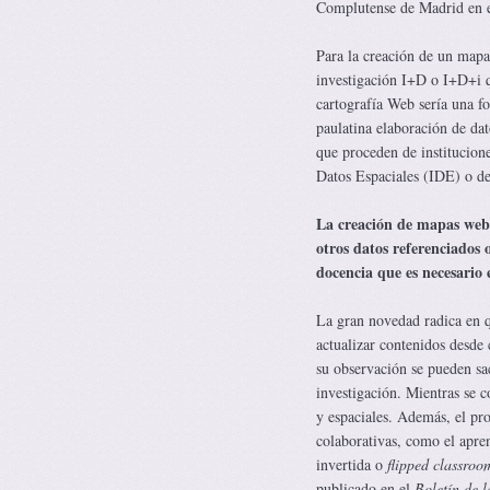
Complutense de Madrid en e
Para la creación de un mapa
investigación I+D o I+D+i q
cartografía Web sería una f
paulatina elaboración de dat
que proceden de institucione
Datos Espaciales (IDE) o de 
La creación de mapas web 
otros datos referenciados 
docencia que es necesario 
La gran novedad radica en q
actualizar contenidos desde
su observación se pueden sac
investigación. Mientras se 
y espaciales. Además, el pr
colaborativas, como el apre
invertida o
flipped classroo
publicado en el
Boletín de 