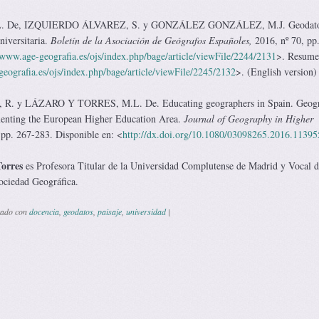
 De, IZQUIERDO ÁLVAREZ, S. y GONZÁLEZ GONZÁLEZ, M.J. Geodato
niversitaria.
Boletín de la Asociación de Geógrafos Españoles,
2016, nº 70, pp
/www.age-geografia.es/ojs/index.php/bage/article/viewFile/2244/2131
>. Resume
eografia.es/ojs/index.php/bage/article/viewFile/2245/2132
>. (English version)
y LÁZARO Y TORRES, M.L. De. Educating geographers in Spain. Geog
menting the European Higher Education Area.
Journal of Geography in Higher
 pp. 267-283. Disponible en: <
http://dx.doi.org/10.1080/03098265.2016.11395
orres
es Profesora Titular de la Universidad Complutense de Madrid y Vocal d
Sociedad Geográfica.
tado con
docencia
,
geodatos
,
paisaje
,
universidad
|
 de entradas