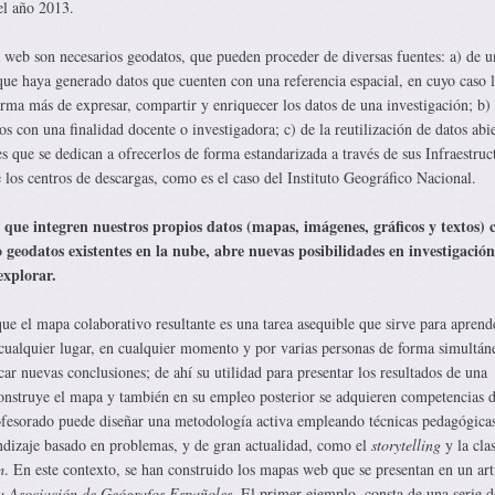
l año 2013.
 web son necesarios geodatos, que pueden proceder de diversas fuentes: a) de u
ue haya generado datos que cuenten con una referencia espacial, en cuyo caso l
orma más de expresar, compartir y enriquecer los datos de una investigación; b)
os con una finalidad docente o investigadora; c) de la reutilización de datos abi
s que se dedican a ofrecerlos de forma estandarizada a través de sus Infraestruc
los centros de descargas, como es el caso del Instituto Geográfico Nacional.
que integren nuestros propios datos (mapas, imágenes, gráficos y textos) 
o geodatos existentes en la nube, abre nuevas posibilidades en investigación
explorar.
ue el mapa colaborativo resultante es una tarea asequible que sirve para aprend
 cualquier lugar, en cualquier momento y por varias personas de forma simultán
ar nuevas conclusiones; de ahí su utilidad para presentar los resultados de una
construye el mapa y también en su empleo posterior se adquieren competencias d
ofesorado puede diseñar una metodología activa empleando técnicas pedagógica
ndizaje basado en problemas, y de gran actualidad, como el
storytelling
y la cla
m
. En este contexto, se han construido los mapas web que se presentan en un art
la Asociación de Geógrafos Españoles
. El primer ejemplo, consta de una serie d