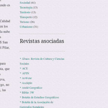
Sociedad
(61)
gundo es
Tecnología
(13)
Territorio
(13)
Transporte
(12)
 Calidad
Turismo
(26)
en los
Urbanismo
(31)
 la nube
s
Revistas asociadas
ES San
 Pilar,
* Ábaco. Revista de Cultura y Ciencias
para
Sociales
pia, que
* ACE
* AFIN
s
* Ar@cne
eva,
* Asclepio
rgo, no
* Ateliê Geográfico
, las
* Biblio 3W
* Boletín de Estudios Geográficos
* Boletín de la Asociación de
Geógrafos Españoles