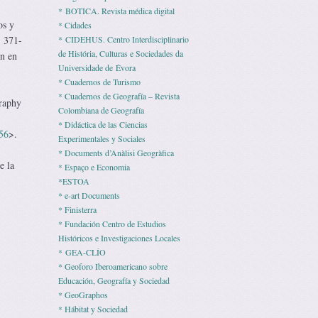
* BOTICA. Revista médica digital
s y
* Cidades
. 371-
* CIDEHUS. Centro Interdisciplinario
de História, Culturas e Sociedades da
n en
Universidade de Évora
* Cuadernos de Turismo
* Cuadernos de Geografía – Revista
raphy
Colombiana de Geografía
* Didáctica de las Ciencias
56
>.
Experimentales y Sociales
* Documents d’Anàlisi Geogràfica
e la
* Espaço e Economia
*ESTOA
* e-art Documents
* Finisterra
* Fundación Centro de Estudios
Históricos e Investigaciones Locales
* GEA-CLÍO
* Geoforo Iberoamericano sobre
Educación, Geografía y Sociedad
* GeoGraphos
* Hábitat y Sociedad