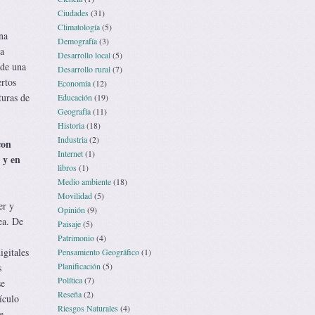
Ciudades
(31)
Climatología
(5)
na
Demografía
(3)
a
Desarrollo local
(5)
 de una
Desarrollo rural
(7)
ertos
Economía
(12)
turas de
Educación
(19)
Geografía
(11)
Historia
(18)
Industria
(2)
con
Internet
(1)
 y en
libros
(1)
Medio ambiente
(18)
Movilidad
(5)
er y
Opinión
(9)
ea. De
Paisaje
(5)
Patrimonio
(4)
igitales
Pensamiento Geográfico
(1)
Planificación
(5)
s
Política
(7)
se
Reseña
(2)
ículo
Riesgos Naturales
(4)
e