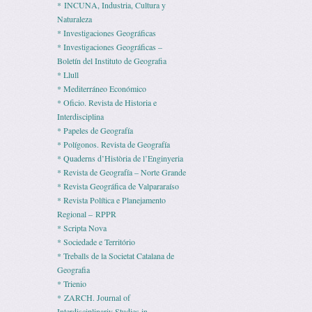
* INCUNA, Industria, Cultura y
Naturaleza
* Investigaciones Geográficas
* Investigaciones Geográficas –
Boletín del Instituto de Geografia
* Llull
* Mediterráneo Económico
* Ofi­cio. Revista de His­to­ria e
Interdisciplina
* Pape­les de Geografía
* Polígonos. Revista de Geografía
* Quaderns d’Història de l’Enginyeria
* Revista de Geografía – Norte Grande
* Revista Geográfica de Valpararaíso
* Revista Polí­tica e Pla­ne­ja­mento
Regio­nal – RPPR
* Scripta Nova
* Sociedade e Território
* Treballs de la Societat Catalana de
Geografia
* Trienio
* ZARCH. Journal of
Interdisciplinariy Studies in