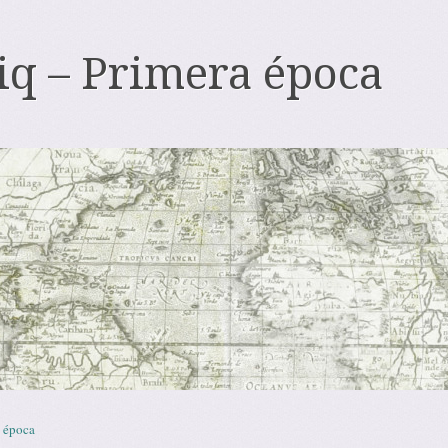
iq – Primera época
 época