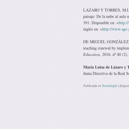
LÁZARO Y TORRES, M.L.
paisaje: De la nube al aula u
391. Disponible en: <
http:/
inglés en: <
http://www.age-g
DE MIGUEL GONZÄLEZ, R. 
teaching renewal by imple
Education,
2016, nº 40 (2),
María Luisa de Lázaro y T
Junta Directiva de la Real 
Publicada en
Tecnología
|
Etique
Navegación