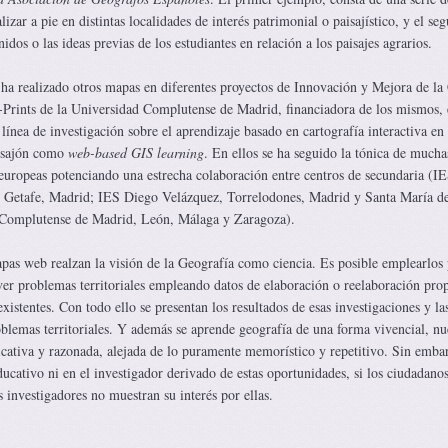
lizar a pie en distintas localidades de interés patrimonial o paisajístico, y el se
idos o las ideas previas de los estudiantes en relación a los paisajes agrarios.
ha realizado otros mapas en diferentes proyectos de Innovación y Mejora de la
-Prints de la Universidad Complutense de Madrid, financiadora de los mismos, 
 línea de investigación sobre el aprendizaje basado en cartografía interactiva en
osajón como
web-based GIS learning
. En ellos se ha seguido la tónica de mucha
europeas potenciando una estrecha colaboración entre centros de secundaria (I
 Getafe, Madrid; IES Diego Velázquez, Torrelodones, Madrid y Santa María del
(Complutense de Madrid, León, Málaga y Zaragoza).
as web realzan la visión de la Geografía como ciencia. Es posible emplearlos 
lver problemas territoriales empleando datos de elaboración o reelaboración pro
xistentes. Con todo ello se presentan los resultados de esas investigaciones y la
oblemas territoriales. Y además se aprende geografía de una forma vivencial, nu
ificativa y razonada, alejada de lo puramente memorístico y repetitivo. Sin emba
cativo ni en el investigador derivado de estas oportunidades, si los ciudadanos
 investigadores no muestran su interés por ellas.