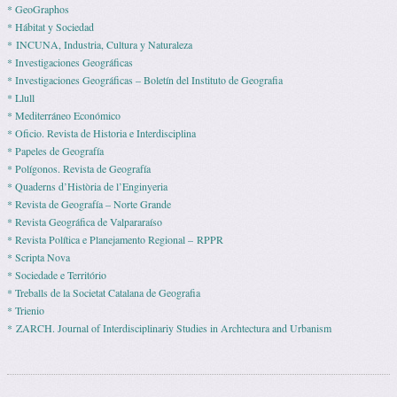
* GeoGraphos
* Hábitat y Sociedad
* INCUNA, Industria, Cultura y Naturaleza
* Investigaciones Geográficas
* Investigaciones Geográficas – Boletín del Instituto de Geografia
* Llull
* Mediterráneo Económico
* Ofi­cio. Revista de His­to­ria e Interdisciplina
* Pape­les de Geografía
* Polígonos. Revista de Geografía
* Quaderns d’Història de l’Enginyeria
* Revista de Geografía – Norte Grande
* Revista Geográfica de Valpararaíso
* Revista Polí­tica e Pla­ne­ja­mento Regio­nal – RPPR
* Scripta Nova
* Sociedade e Território
* Treballs de la Societat Catalana de Geografia
* Trienio
* ZARCH. Journal of Interdisciplinariy Studies in Archtectura and Urbanism