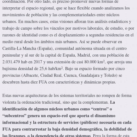
coordinación. Por otro lado, es preciso promover nuevas formas de
interpretar el espacio regional, que se hace flexible cuando analizamos los
movimientos de población y las complementariedades entre núcleos
urbanos. En muchos casos, estas visiones afloran tras análisis estadísticos y
trabajo de campo sobre los vínculos por motivos laborales, de estudio, o por
razones de identidad como es el desplazamiento a segundas residencias en el
medio rural desde los ámbitos más urbanos. Así se puede observar en
Castilla-La Mancha (España), comunidad autónoma situada en el centro
peninsular y al sur de la capital de España, Madrid, con una población de
2
2.031.479 hab en 2017 y una extensión de casi 80.000 km
, que arroja una
2
bajísima densidad de 25,6 hab/km
. Bajo su espacio formado por cinco
provincias (Albacete, Ciudad Real, Cuenca, Guadalajara y Toledo) se
descubren hasta diez FUA con características y dinámicas propias.
Estas nuevas arquitecturas de los sistemas territoriales no rompen de forma
La
violenta la ordenación tradicional, sino que la complementan.
identificación de algunos núcleos urbanos como “centros” o
“subcentros” genera un espacio-red que aporta el dinamismo
informacional y la estructura de servicios (públicos) necesaria en cada
FUA para contrarrestar la baja densidad demográfica, la debilidad de
las ligazones, o la dependencia de otros sistemas
. Pero la forma de esta