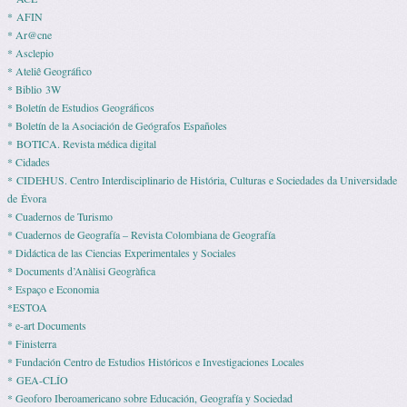
* AFIN
* Ar@cne
* Asclepio
* Ateliê Geográfico
* Biblio 3W
* Boletín de Estudios Geográficos
* Boletín de la Asociación de Geógrafos Españoles
* BOTICA. Revista médica digital
* Cidades
* CIDEHUS. Centro Interdisciplinario de História, Culturas e Sociedades da Universidade
de Évora
* Cuadernos de Turismo
* Cuadernos de Geografía – Revista Colombiana de Geografía
* Didáctica de las Ciencias Experimentales y Sociales
* Documents d’Anàlisi Geogràfica
* Espaço e Economia
*ESTOA
* e-art Documents
* Finisterra
* Fundación Centro de Estudios Históricos e Investigaciones Locales
* GEA-CLÍO
* Geoforo Iberoamericano sobre Educación, Geografía y Sociedad