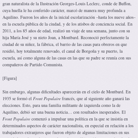
gran naturalista de la Ilustración Georges-Louis Leclerc, conde de Buffon,
cuya huella le ha conferido carácter, marcó de manera muy profunda a
Aquilino. Fueron los años de la inicial escolarización –hasta los nueve años–
en la escuela pública de la ciudad, y de los atisbos de conciencia social. En
2011, a los 85 años de edad, realizó un viaje de una semana, junto con su
hija María José y su nieto Joan, a Montbard. Reconoció perfectamente la
ciudad de su niñez, la fábrica, el barrio de las casas para obreros en que
residió, hoy totalmente renovado, el canal de Borgoña y su puerto, la
escuela, así como alguna de las casas en las que su padre se reunía con sus
compañeros de Partido Comunista.
[Figura]
Sin embargo, algunas dificultades aparecerán en el cielo de Montbard. En
1935 se formó el
Front
Populaire
francés, que al siguiente año ganará las
elecciones. Esto, para una familia militante de izquierda como la de
Aquilino, debió ser una buena noticia… con resultados inesperados. El
Front
Populaire
comenzó a impulsar una política en la que se insistía en
determinados aspectos de carácter nacionalista, en especial en relación a los
trabajadores extranjeros que fueron objeto de algunas limitaciones en sus