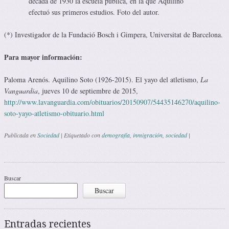
década de 1930 la escuela pública, en la que Aquilino
efectuó sus primeros estudios. Foto del autor.
(*) Investigador de la Fundació Bosch i Gimpera, Universitat de Barcelona.
Para mayor información:
Paloma Arenós. Aquilino Soto (1926-2015). El yayo del atletismo,
La
Vanguardia
, jueves 10 de septiembre de 2015,
http://www.lavanguardia.com/obituarios/20150907/54435146270/aquilino-
soto-yayo-atletismo-obituario.html
Publicada en
Sociedad
|
Etiquetado con
demografía
,
inmigración
,
sociedad
|
Navegación de entradas
Buscar
Buscar
Entradas recientes