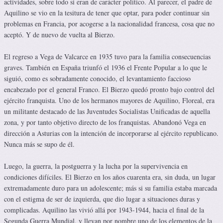
actividades, sobre todo si eran de carácter político. Al parecer, el padre de
Aquilino se vio en la tesitura de tener que optar, para poder continuar sin
problemas en Francia, por acogerse a la nacionalidad francesa, cosa que no
aceptó. Y de nuevo de vuelta al Bierzo.
El regreso a Vega de Valcarce en 1935 tuvo para la familia consecuencias
graves. También en España triunfó el 1936 el Frente Popular a lo que le
siguió, como es sobradamente conocido, el levantamiento faccioso
encabezado por el general Franco. El Bierzo quedó pronto bajo control del
ejército franquista. Uno de los hermanos mayores de Aquilino, Floreal, era
un militante destacado de las Juventudes Socialistas Unificadas de aquella
zona, y por tanto objetivo directo de los franquistas. Abandonó Vega en
dirección a Asturias con la intención de incorporarse al ejército republicano.
Nunca más se supo de él.
Luego, la guerra, la postguerra y la lucha por la supervivencia en
condiciones difíciles. El Bierzo en los años cuarenta era, sin duda, un lugar
extremadamente duro para un adolescente; más si su familia estaba marcada
con el estigma de ser de izquierda, que dio lugar a situaciones duras y
complicadas. Aquilino las vivió allá por 1943-1944, hacia el final de la
Segunda Guerra Mundial, y llevan por nombre uno de los elementos de la