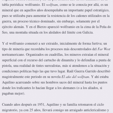
tabla periódica: wolframio. El
wolfram
, como se le conocía por allá, es un
mineral que en aquellos años desempeñaba un importante papel estratégico,
pues se utilizaba para aumentar la resistencia de los cañones utilizados en la
guerra, un proceso técnico dominado, sin embargo, solamente por el
ejército alemán. Y en el Bierzo apareció wolframio en la cima de la Peña do
Seo, una montaña situada en los aledaños del límite con Galicia.
Y el wolframio comenzó a ser extraído, inicialmente de forma furtiva; un
tipo de minería que recordaba los procesos más descontrolados del
Far West
norteamericano. Organizados en cuadrillas, los mineros extraían el mineral
superficial con el recurso del cartucho de dinamita y lo defendían a punta de
pistola, una realidad de tintes surrealistas, más si atendemos a la situación y
condiciones políticas bajo las que tuvo lugar. Raúl Guerra Garrido describió
magistralmente este periodo en su novela
El año del wolfram
. Y ahí estaba
Aquilino acarreando sobre sus hombros sacos del mineral hasta los puntos
donde los traficantes lo hacían llegar a los alemanes (o a los aliados, si
pagaban mejor).
Cuando años después en 1951, Aquilino y su familia retomaron el ciclo
migratorio, ya con 25 años, llevará consigo un arraigado anticlericalismo y