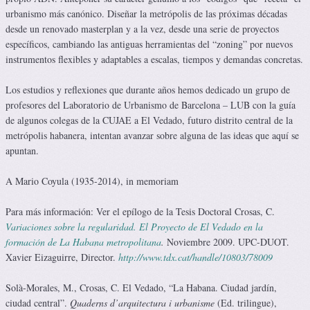
urbanismo más canónico. Diseñar la metrópolis de las próximas décadas
desde un renovado masterplan y a la vez, desde una serie de proyectos
específicos, cambiando las antiguas herramientas del “zoning” por nuevos
instrumentos flexibles y adaptables a escalas, tiempos y demandas concretas.
Los estudios y reflexiones que durante años hemos dedicado un grupo de
profesores del Laboratorio de Urbanismo de Barcelona – LUB con la guía
de algunos colegas de la CUJAE a El Vedado, futuro distrito central de la
metrópolis habanera, intentan avanzar sobre alguna de las ideas que aquí se
apuntan.
A Mario Coyula (1935-2014), in memoriam
Para más información: Ver el epílogo de la Tesis Doctoral Crosas, C.
Variaciones sobre la regularidad. El Proyecto de El Vedado en la
formación de La Habana metropolitana
.
Noviembre 2009. UPC-DUOT.
Xavier Eizaguirre, Director.
http://www.tdx.cat/handle/10803/78009
Solà-Morales, M., Crosas, C. El Vedado, “La Habana. Ciudad jardín,
ciudad central”.
Quaderns d’arquitectura i urbanisme
(Ed. trilingue),