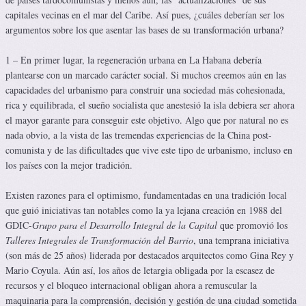
capitales vecinas en el mar del Caribe. Así pues, ¿cuáles deberían ser los
argumentos sobre los que asentar las bases de su transformación urbana?
1 – En primer lugar, la regeneración urbana en La Habana debería
plantearse con un marcado carácter social. Si muchos creemos aún en las
capacidades del urbanismo para construir una sociedad más cohesionada,
rica y equilibrada, el sueño socialista que anestesió la isla debiera ser ahora
el mayor garante para conseguir este objetivo. Algo que por natural no es
nada obvio, a la vista de las tremendas experiencias de la China post-
comunista y de las dificultades que vive este tipo de urbanismo, incluso en
los países con la mejor tradición.
Existen razones para el optimismo, fundamentadas en una tradición local
que guió iniciativas tan notables como la ya lejana creación en 1988 del
GDIC-
Grupo para el Desarrollo Integral de la Capital
que promovió los
Talleres Integrales de Transformación del Barrio
, una temprana iniciativa
(son más de 25 años) liderada por destacados arquitectos como Gina Rey y
Mario Coyula. Aún así, los años de letargia obligada por la escasez de
recursos y el bloqueo internacional obligan ahora a remuscular la
maquinaria para la comprensión, decisión y gestión de una ciudad sometida