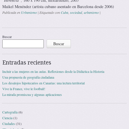
“
Herencia”,
160 x 190 cm, mixta/lienzo, 2005
Maikel Menéndez (artista cubano asentado en Barcelona desde 2006)
Publicada en
Urbanismo
|
Etiquetado con
Cuba
,
sociedad
,
urbanismo
|
Navegación de entradas
Buscar
Buscar
Entradas recientes
Incluir a las mujeres en las aulas. Reflexiones desde la Didáctica la Historia
Una propuesta de geografía ciudadana
Los desalojos hipotecarios en Canarias: una lectura territorial
Vive la France, vive le football!
La mirada promiscua y algunas aplicaciones
Cartografía
(6)
Ciencia
(1)
Ciudades
(31)