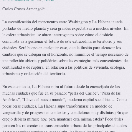
Carles Crosas Armengol*
La escenificación del reencuentro entre Washington y La Habana inunda
portadas de medio planeta y crea grandes expectativas a muchos niveles. En
la esfera urbanística, se abren interrogantes sobre cómo el deshielo
comunista va a gestionar el futuro de este extraordinario territorio y sus
ciudades. Será bueno en cualquier caso, que la ilusión para alcanzar los
cambios que se dibujan en el horizonte, no minimice el tiempo necesario de
una reflexión abierta y poliédrica sobre las estrategias más convenientes, de
continuidad o de ruptura, en relación a las políticas de vivienda, ecología,
urbanismo y ordenación del territorio.
En este contexto, La Habana mira al futuro desde la encrucijada de las
muchas ciudades que fue en su pasado: “perla del Caribe”, “Niza de las
Américas”, “Llave del nuevo mundo”, moderna capital socialista…. Como
pocas otras ciudades, La Habana supo transformarse en modelo de
vanguardia y de progreso en contextos y condiciones muy distintas ¿En que
espejo debiera mirarse hoy, para mantener esta misma estela? Poco útiles
parecen los referentes de transformación urbana de las principales ciudades
de países tardocomunistas y menos aún, las “actualizaciones” de sus