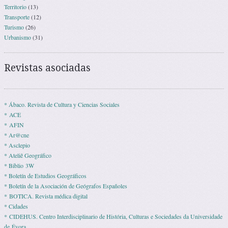
Territorio
(13)
Transporte
(12)
Turismo
(26)
Urbanismo
(31)
Revistas asociadas
* Ábaco. Revista de Cultura y Ciencias Sociales
* ACE
* AFIN
* Ar@cne
* Asclepio
* Ateliê Geográfico
* Biblio 3W
* Boletín de Estudios Geográficos
* Boletín de la Asociación de Geógrafos Españoles
* BOTICA. Revista médica digital
* Cidades
* CIDEHUS. Centro Interdisciplinario de História, Culturas e Sociedades da Universidade
de Évora