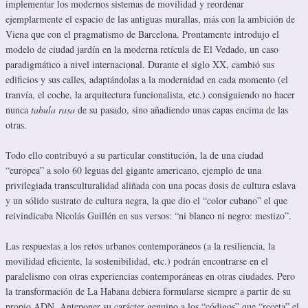
implementar los modernos sistemas de movilidad y reordenar
ejemplarmente el espacio de las antiguas murallas, más con la ambición de
Viena que con el pragmatismo de Barcelona. Prontamente introdujo el
modelo de ciudad jardín en la moderna retícula de El Vedado, un caso
paradigmático a nivel internacional. Durante el siglo XX, cambió sus
edificios y sus calles, adaptándolas a la modernidad en cada momento (el
tranvía, el coche, la arquitectura funcionalista, etc.) consiguiendo no hacer
nunca
tabula rasa
de su pasado, sino añadiendo unas capas encima de las
otras.
Todo ello contribuyó a su particular constitución, la de una ciudad
“europea” a solo 60 leguas del gigante americano, ejemplo de una
privilegiada transculturalidad aliñada con una pocas dosis de cultura eslava
y un sólido sustrato de cultura negra, la que dio el “color cubano” el que
reivindicaba Nicolás Guillén en sus versos: “ni blanco ni negro: mestizo”.
Las respuestas a los retos urbanos contemporáneos (a la resiliencia, la
movilidad eficiente, la sostenibilidad, etc.) podrán encontrarse en el
paralelismo con otras experiencias contemporáneas en otras ciudades. Pero
la transformación de La Habana debiera formularse siempre a partir de su
propio ADN. Anteponer su carácter genuino a los “códigos” que “receta” el