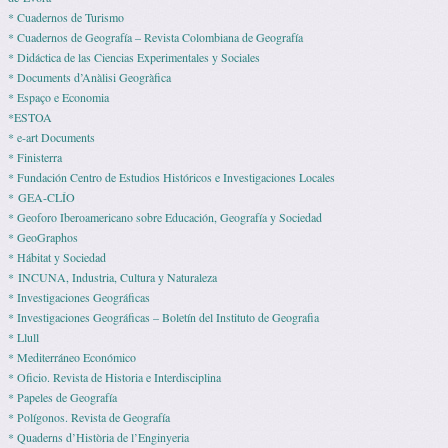
* Cuadernos de Turismo
* Cuadernos de Geografía – Revista Colombiana de Geografía
* Didáctica de las Ciencias Experimentales y Sociales
* Documents d’Anàlisi Geogràfica
* Espaço e Economia
*ESTOA
* e-art Documents
* Finisterra
* Fundación Centro de Estudios Históricos e Investigaciones Locales
* GEA-CLÍO
* Geoforo Iberoamericano sobre Educación, Geografía y Sociedad
* GeoGraphos
* Hábitat y Sociedad
* INCUNA, Industria, Cultura y Naturaleza
* Investigaciones Geográficas
* Investigaciones Geográficas – Boletín del Instituto de Geografia
* Llull
* Mediterráneo Económico
* Ofi­cio. Revista de His­to­ria e Interdisciplina
* Pape­les de Geografía
* Polígonos. Revista de Geografía
* Quaderns d’Història de l’Enginyeria