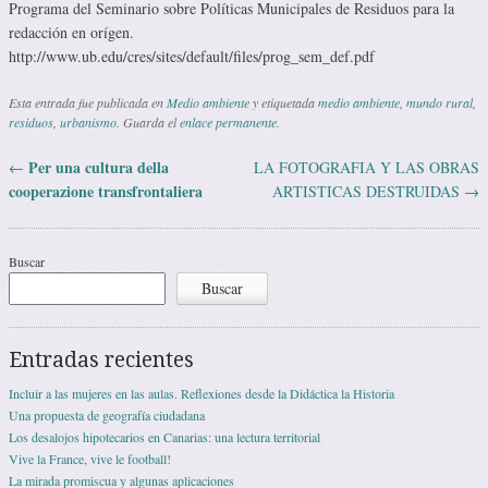
Programa del Seminario sobre Políticas Municipales de Residuos para la
redacción en orígen.
http://www.ub.edu/cres/sites/default/files/prog_sem_def.pdf
Esta entrada fue publicada en
Medio ambiente
y etiquetada
medio ambiente
,
mundo rural
,
residuos
,
urbanismo
. Guarda el
enlace permanente
.
Per una cultura della
←
LA FOTOGRAFIA Y LAS OBRAS
Navegación de entradas
cooperazione transfrontaliera
ARTISTICAS DESTRUIDAS
→
Buscar
Buscar
Entradas recientes
Incluir a las mujeres en las aulas. Reflexiones desde la Didáctica la Historia
Una propuesta de geografía ciudadana
Los desalojos hipotecarios en Canarias: una lectura territorial
Vive la France, vive le football!
La mirada promiscua y algunas aplicaciones