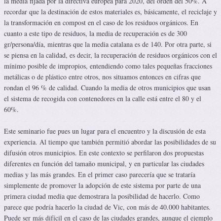
la media fijada por la directiva europea para 2020, del orden del 50%. A
recordar que la destinación de estos materiales es, básicamente, el reciclaje y
la transformación en compost en el caso de los residuos orgánicos. En
cuanto a este tipo de residuos, la media de recuperación es de 300
gr/persona/día, mientras que la media catalana es de 140. Por otra parte, si
se piensa en la calidad, es decir, la recuperación de residuos orgánicos con el
mínimo posible de impropios, entendiendo como tales pequeñas fracciones
metálicas o de plástico entre otros, nos situamos entonces en cifras que
rondan el 96 % de calidad. Cuando la media de otros municipios que usan
el sistema de recogida con contenedores en la calle está entre el 80 y el
60%.
Este seminario fue pues un lugar para el encuentro y la discusión de esta
experiencia. Al tiempo que también permitió abordar las posibilidades de su
difusión otros municipios. En este contexto se perfilaron dos propuestas
diferentes en función del tamaño municipal, y en particular las ciudades
medias y las más grandes. En el primer caso parecería que se trataría
simplemente de promover la adopción de este sistema por parte de una
primera ciudad media que demostrara la posibilidad de hacerlo. Como
parece que podría hacerlo la ciudad de Vic, con más de 40.000 habitantes.
Puede ser más difícil en el caso de las ciudades grandes, aunque el ejemplo