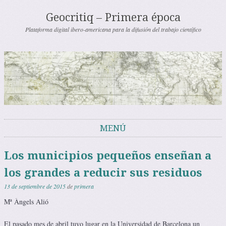
Geocritiq – Primera época
Plataforma digital ibero-americana para la difusión del trabajo científico
MENÚ
Saltar al contenido
Los municipios pequeños enseñan a
los grandes a reducir sus residuos
13 de septiembre de 2015
de
primera
Mª Àngels Alió
El pasado mes de abril tuvo lugar en la Universidad de Barcelona un