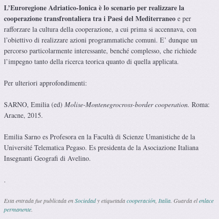
L’Euroregione
Adriatico-Ionica
è lo scenario per realizzare la
cooperazione transfrontaliera tra i Paesi del Mediterraneo
e per
rafforzare la cultura della cooperazione, a cui prima si accennava, con
l’obiettivo di realizzare azioni programmatiche comuni. E’ dunque un
percorso particolarmente interessante, benché complesso, che richiede
l’impegno tanto della ricerca teorica quanto di quella applicata.
Per ulteriori approfondimenti:
SARNO, Emilia (ed)
M
olis
e
-Mo
n
t
e
negro
cro
ss
-border co
o
peration.
Roma:
Aracne, 2015.
Emilia Sarno es Profesora en la Facultà di Scienze Umanistiche de la
Université Telematica Pegaso. Es presidenta de la Asociazione Italiana
Insegnanti Geografi di Avelino.
.
Esta entrada fue publicada en
Sociedad
y etiquetada
cooperación
,
Italia
. Guarda el
enlace
permanente
.