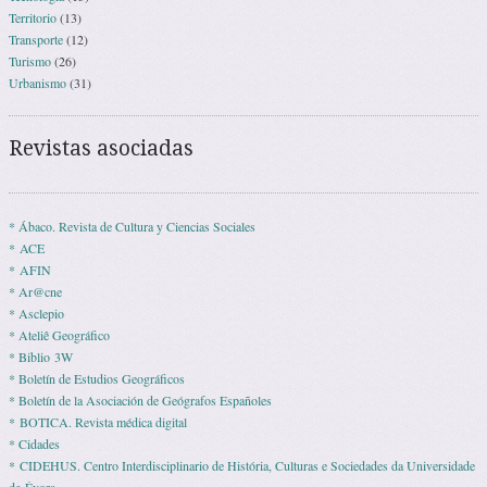
Territorio
(13)
Transporte
(12)
Turismo
(26)
Urbanismo
(31)
Revistas asociadas
* Ábaco. Revista de Cultura y Ciencias Sociales
* ACE
* AFIN
* Ar@cne
* Asclepio
* Ateliê Geográfico
* Biblio 3W
* Boletín de Estudios Geográficos
* Boletín de la Asociación de Geógrafos Españoles
* BOTICA. Revista médica digital
* Cidades
* CIDEHUS. Centro Interdisciplinario de História, Culturas e Sociedades da Universidade