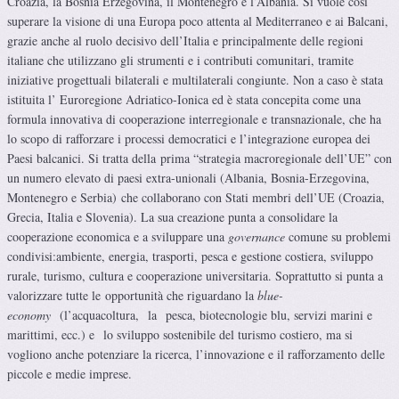
Croazia, la Bosnia Erzegovina, il Montenegro e l’Albania. Si vuole così
superare la visione di una Europa poco attenta al Mediterraneo e ai Balcani,
grazie anche al ruolo decisivo dell’Italia e principalmente delle regioni
italiane che utilizzano gli strumenti e i contributi comunitari, tramite
iniziative progettuali bilaterali e multilaterali congiunte. Non a caso è stata
istituita l’ Euroregione Adriatico-Ionica ed è stata concepita come una
formula innovativa di cooperazione interregionale e transnazionale, che ha
lo scopo di rafforzare i processi democratici e l’integrazione europea dei
Paesi balcanici. Si tratta della prima “strategia macroregionale dell’UE” con
un numero elevato di paesi extra-unionali (Albania, Bosnia-Erzegovina,
Montenegro e Serbia) che collaborano con Stati membri dell’UE (Croazia,
Grecia, Italia e Slovenia). La sua creazione punta a consolidare la
cooperazione economica e a sviluppare una
governance
comune su problemi
condivisi:ambiente, energia, trasporti, pesca e gestione costiera, sviluppo
rurale, turismo, cultura e cooperazione universitaria. Soprattutto si punta a
valorizzare tutte le opportunità che riguardano la
blue-
economy
(l’acquacoltura, la pesca, biotecnologie blu, servizi marini e
marittimi, ecc.) e lo sviluppo sostenibile del turismo costiero, ma si
vogliono anche potenziare la ricerca, l’innovazione e il rafforzamento delle
piccole e medie imprese.