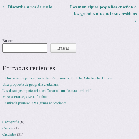
Discordia a ras de suelo
Los municipios pequeños enseñan a
←
Navegación de entradas
los grandes a reducir sus residuos
→
Buscar
Buscar
Entradas recientes
Incluir a las mujeres en las aulas. Reflexiones desde la Didáctica la Historia
Una propuesta de geografía ciudadana
Los desalojos hipotecarios en Canarias: una lectura territorial
Vive la France, vive le football!
La mirada promiscua y algunas aplicaciones
Cartografía
(6)
Ciencia
(1)
Ciudades
(31)