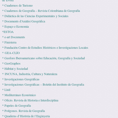
de Évora
* Cuadernos de Turismo
* Cuadernos de Geografía – Revista Colombiana de Geografía
* Didáctica de las Ciencias Experimentales y Sociales
* Documents d’Anàlisi Geogràfica
* Espaço e Economia
*ESTOA
* e-art Documents
* Finisterra
* Fundación Centro de Estudios Históricos e Investigaciones Locales
* GEA-CLÍO
* Geoforo Iberoamericano sobre Educación, Geografía y Sociedad
* GeoGraphos
* Hábitat y Sociedad
* INCUNA, Industria, Cultura y Naturaleza
* Investigaciones Geográficas
* Investigaciones Geográficas – Boletín del Instituto de Geografia
* Llull
* Mediterráneo Económico
* Ofi­cio. Revista de His­to­ria e Interdisciplina
* Pape­les de Geografía
* Polígonos. Revista de Geografía
* Quaderns d’Història de l’Enginyeria