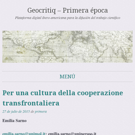
Geocritiq – Primera época
Plataforma digital ibero-americana para la difusión del trabajo científico
MENÚ
Saltar al contenido
Per una cultura della cooperazione
transfrontaliera
27 de julio de 2015
de
primera
Emilia Sarno
emilia.sarno@unimol.it
; emilia.sarno@unipegaso.it