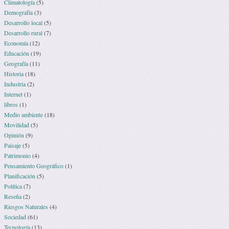
Climatología
(5)
Demografía
(3)
Desarrollo local
(5)
Desarrollo rural
(7)
Economía
(12)
Educación
(19)
Geografía
(11)
Historia
(18)
Industria
(2)
Internet
(1)
libros
(1)
Medio ambiente
(18)
Movilidad
(5)
Opinión
(9)
Paisaje
(5)
Patrimonio
(4)
Pensamiento Geográfico
(1)
Planificación
(5)
Política
(7)
Reseña
(2)
Riesgos Naturales
(4)
Sociedad
(61)
Tecnología
(13)