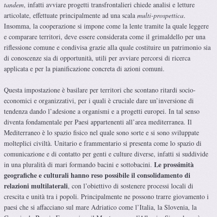
tandem
, infatti avviare progetti transfrontalieri chiede analisi e letture
articolate, effettuate principalmente ad una scala
multi-prospettica
.
Insomma, la cooperazione si impone come la lente tramite la quale leggere
e comparare territori, deve essere considerata come il grimaldello per una
riflessione comune e condivisa grazie alla quale costituire un patrimonio sia
di conoscenze sia di opportunità, utili per avviare percorsi di ricerca
applicata e per la pianificazione concreta di azioni comuni.
Questa impostazione è basilare per territori che scontano ritardi socio-
economici e organizzativi, per i quali è cruciale dare un’inversione di
tendenza dando l’adesione a organismi e a progetti europei. In tal senso
diventa fondamentale per Paesi appartenenti all’area mediterranea. Il
Mediterraneo è lo spazio fisico nel quale sono sorte e si sono sviluppate
molteplici civiltà. Unitario e frammentario si presenta come lo spazio di
comunicazione e di contatto per genti e culture diverse, infatti si suddivide
Le prossimità
in una pluralità di mari formando bacini e sottobacini.
geografiche e culturali hanno reso possibile il consolidamento di
relazioni multilaterali
, con l’obiettivo di sostenere processi locali di
crescita e unità tra i popoli. Principalmente ne possono trarre giovamento i
paesi che si affacciano sul mare Adriatico come l’Italia, la Slovenia, la