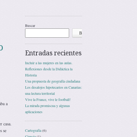
Buscar
Buscar
o
Entradas recientes
Incluir a las mujeres en las aulas.
Reflexiones desde la Didáctica la
Historia
Una propuesta de geografía ciudadana
Los desalojos hipotecarios en Canarias:
una lectura territorial
Vive la France, vive le football!
aba a
La mirada promiscua y algunas
aplicaciones
r casa.
s se
Cartografía
(6)
Ciencia
(1)