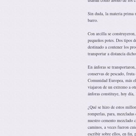
usaban como abono de los 
Sin duda, la materia prima m
barro.
Con arcilla se construyeron,
pequeños potes. Dos tipos d
destinado a contener los pr
transportar a distancia dich
En ánforas se transportaron,
conservas de pescado, fruta 
Comunidad Europea, más el p
viajaron de un extremo a otr
ánforas constituye, hoy día
¿Qué se hizo de estos millon
romperlas, para, mezcladas 
nuestro cemento mezclado co
caminos, a veces fueron cui
escribir sobre ellos, en fin