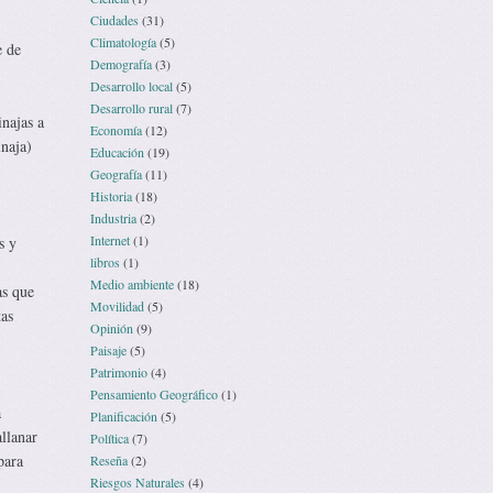
Ciudades
(31)
Climatología
(5)
e de
Demografía
(3)
Desarrollo local
(5)
Desarrollo rural
(7)
inajas a
Economía
(12)
inaja)
Educación
(19)
Geografía
(11)
Historia
(18)
Industria
(2)
Internet
(1)
s y
libros
(1)
Medio ambiente
(18)
as que
Movilidad
(5)
tas
Opinión
(9)
Paisaje
(5)
Patrimonio
(4)
Pensamiento Geográfico
(1)
a
Planificación
(5)
llanar
Política
(7)
para
Reseña
(2)
Riesgos Naturales
(4)