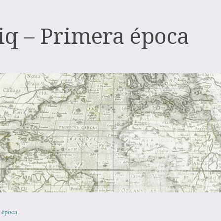
iq – Primera época
 época