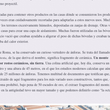
omo proyectil.
zadas para contener otros productos en las casas dónde se consumieron los prod
 veces eran cuidadosamente recortadas para adaptarlas a estos nuevos usos. Muc
r los terrenos excesivamente húmedos, depositadas en zanjas de drenaje. Otras v
s casas para crear una capa de aislamiento. Muchas fueron utilizadas en las bóve
pacio vació que creaban ayudaba a aligerar el peso de dichas bóvedas y creaban 
ba del calor exterior.
e Roma, se ha conservado un curioso vertedero de ánforas. Se trata del llamad
Un monte
testa
, de la que deriva el nombre, significa fragmento de cerámica.
 restos cerámicos, sin tierra
. Una colina artificial que, hoy día, conserva un
tro y una altura de 45 metros, en el que los estudios modernos calculan que aún
 de 25 millones de ánforas. Tenemos multitud de documentos que testifican que,
extraído de aquí fragmentos para los más variado usos constructivos, tantos que,
ma prohibió, bajo pena de 50 escudos de oro, el extraer fragmentos del monte
 en la antigüedad tuvo un mayor tamaño y que podemos definirlo como “la oct