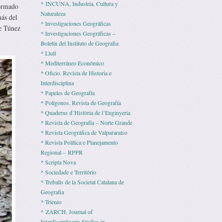
* INCUNA, Industria, Cultura y
formado
Naturaleza
más del
* Investigaciones Geográficas
de Túnez
* Investigaciones Geográficas –
Boletín del Instituto de Geografia
* Llull
* Mediterráneo Económico
* Ofi­cio. Revista de His­to­ria e
Interdisciplina
* Pape­les de Geografía
* Polígonos. Revista de Geografía
* Quaderns d’Història de l’Enginyeria
* Revista de Geografía – Norte Grande
* Revista Geográfica de Valpararaíso
* Revista Polí­tica e Pla­ne­ja­mento
Regio­nal – RPPR
* Scripta Nova
* Sociedade e Território
* Treballs de la Societat Catalana de
Geografia
* Trienio
* ZARCH. Journal of
Interdisciplinariy Studies in