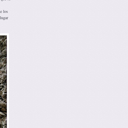
e los
 lugar