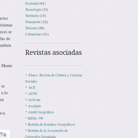
Sociedad
(61)
Tecnología
(13)
Territorio
(13)
uctos
Transporte
(12)
hísimas
Turismo
(26)
eces se
Urbanismo
(31)
das de
también
Revistas asociadas
o Monte
* Ábaco. Revista de Cultura y Ciencias
Sociales
 se
* ACE
 a lo
* AFIN
 en
* Ar@cne
.
* Asclepio
* Ateliê Geográfico
ava
* Biblio 3W
* Boletín de Estudios Geográficos
* Boletín de la Asociación de
Geógrafos Españoles