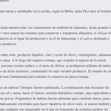
campos.
ás barata y moldeable era la arcilla, según la Biblia, hasta Dios hizo al hombr
 hasta nuestros días, los contenedores de multitud de alimentos, desde grandes t
e vasos usaron los romanos para conservar y transportar alimentos: el
dolium
(t
oductos en el lugar de producción o en el de almacenaje y el
anfora
destinada a
os productos.
 sobre todo, productos líquidos, vino y aceite de oliva y semilíquidos, salmuera
o carne. A lo largo del imperio romano, que ocupaba el espacio de la actual
róximo oriente asiático y el norte de África, se produjeron millones de ánfor
o de dicho territorio, conteniendo los más variados productos. El estudio de es
, la base fundamental para estudiar el comercio en época romana.
es de ánforas? Siempre fueron reutilizadas. La reutilización más frecuente fue
con cal y arena, hacer el famoso cemento hidráulico romano, algo equivalente 
n gravas. Fragmentos de ánforas fueron utilizadas para construir muros, para a
dadosamente recortados para hacer tapaderas de otros vasos, se usaron también 
, para cualquier uso imaginable en el que un fragmento de cerámica pudiese ser