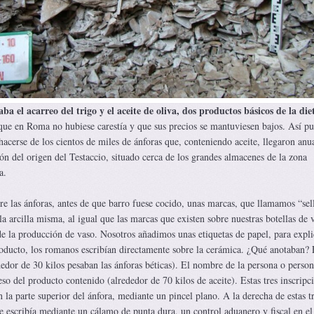
a el acarreo del trigo y el aceite de oliva, dos productos básicos de la die
que en Roma no hubiese carestía y que sus precios se mantuviesen bajos. Así pue
hacerse de los cientos de miles de ánforas que, conteniendo aceite, llegaron an
ón del origen del Testaccio, situado cerca de los grandes almacenes de la zona
a.
 las ánforas, antes de que barro fuese cocido, unas marcas, que llamamos “sel
 arcilla misma, al igual que las marcas que existen sobre nuestras botellas de v
de la producción de vaso. Nosotros añadimos unas etiquetas de papel, para expli
producto, los romanos escribían directamente sobre la cerámica. ¿Qué anotaban? 
ededor de 30 kilos pesaban las ánforas béticas). El nombre de la persona o perso
so del producto contenido (alrededor de 70 kilos de aceite). Estas tres inscripc
n la parte superior del ánfora, mediante un pincel plano. A la derecha de estas t
 se escribía mediante un cálamo de punta dura, un control aduanero y fiscal en el