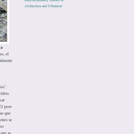
Archtectura and Urbanism
ta
s, el
ualmente
los”.
idrio.
car
El peso
nas que
iones se
res
 que se