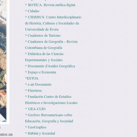
* BOTICA. Revista médica digital
* Cidades
* CIDEHUS. Centro Interdisciplinario
de História, Culturas e Sociedades da
Universidade de Évora
* Cuadernos de Turismo
* Cuadernos de Geografía – Revista
Colombiana de Geografía
* Didáctica de las Ciencias
Experimentales y Sociales
* Documents d’Anàlisi Geogràfica
* Espaço e Economia
*ESTOA
* e-art Documents
* Finisterra
* Fundación Centro de Estudios
Históricos e Investigaciones Locales
* GEA-CLÍO
* Geoforo Iberoamericano sobre
Educación, Geografía y Sociedad
* GeoGraphos
e
* Hábitat y Sociedad
butos en