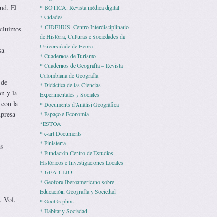
lud. El
* BOTICA. Revista médica digital
* Cidades
* CIDEHUS. Centro Interdisciplinario
ncluimos
de História, Culturas e Sociedades da
Universidade de Évora
sa
* Cuadernos de Turismo
* Cuadernos de Geografía – Revista
Colombiana de Geografía
 de
* Didáctica de las Ciencias
n y la
Experimentales y Sociales
 con la
* Documents d’Anàlisi Geogràfica
mpresa
* Espaço e Economia
*ESTOA
* e-art Documents
l
* Finisterra
s
* Fundación Centro de Estudios
Históricos e Investigaciones Locales
* GEA-CLÍO
* Geoforo Iberoamericano sobre
Educación, Geografía y Sociedad
y.
Vol.
* GeoGraphos
* Hábitat y Sociedad