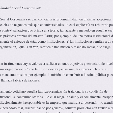
bilidad Social Corporativa?
ocial Corporativa se usa, con cierta irresponsabilidad, en distintas acepciones
uelas de negocios más que en universidades, lo cual explicaría su arbitraria po
 la contextualización que brinda una teoría, tan ausente a menudo en aquellas esc
s prácticas propias del máster. Partir, por ejemplo, de una teoría institucional d
.
mente el enfoque de éstas como instituciones
Y las instituciones remiten a un 
organización), que, a su vez, remiten a una misión o mandato social, que exige
on instituciones cuyos valores cristalizan en unos objetivos y estructura de nivel
.
 una organización
Como tal institución/organización, la empresa debe (es su
:
un mandatoo misión
por ejemplo, la misión de contribuir a la salud pública pue
 llamada fábrica de jabones.
miento cotidiano aquella fábrica-organización traicionaría su condición de
tucional, si contamina los ríos – lo cual niega la salud y es socialmente irrespon
itucionalmente irresponsable es la empresa que maltrata al personal, -no atend
emunerándolo mal, discriminando por género-, adultera productos con fraude a cl