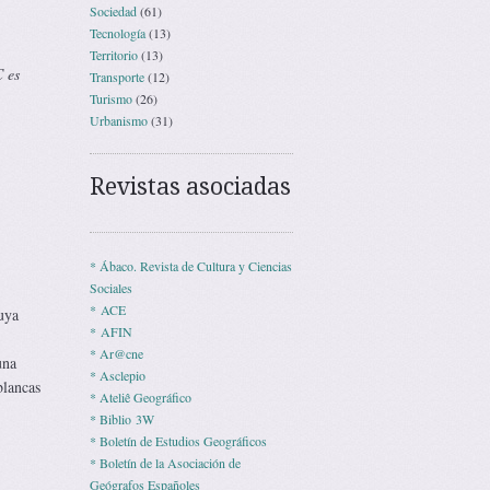
Sociedad
(61)
Tecnología
(13)
Territorio
(13)
 es
Transporte
(12)
Turismo
(26)
Urbanismo
(31)
,
Revistas asociadas
* Ábaco. Revista de Cultura y Ciencias
Sociales
* ACE
uya
* AFIN
* Ar@cne
una
* Asclepio
blancas
* Ateliê Geográfico
* Biblio 3W
* Boletín de Estudios Geográficos
* Boletín de la Asociación de
Geógrafos Españoles