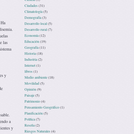
Ciudades
(31)
Climatología
(5)
Demografía
(3)
. Ha
Desarrollo local
(5)
lisemia.
Desarrollo rural
(7)
uelas
Economía
(12)
Educación
(19)
e las
Geografía
(11)
sistema
Historia
(18)
Industria
(2)
Internet
(1)
libros
(1)
es y
Medio ambiente
(18)
Movilidad
(5)
de
Opinión
(9)
Paisaje
(5)
Patrimonio
(4)
Pensamiento Geográfico
(1)
Planificación
(5)
sable.
Política
(7)
iendo a
Reseña
(2)
ientes y
Riesgos Naturales
(4)