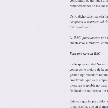
consumidores, defrauda al fi
remuneraciones de los consej
De lo dicho cabe manejar la 
compromiso institucional de
“stakeholders”.
La RSC,
precisamente por s
clientes/consumidores, comu
Para qué sirve la RSC
La Responsabilidad Social C
consecuente mejora de la cu
gestión optimizadora requie
envolvente, que es la empres
pieza sea aceptable no basta
(indicadores no directa o e
Este enfoque ha presidido las
organización, que en el men