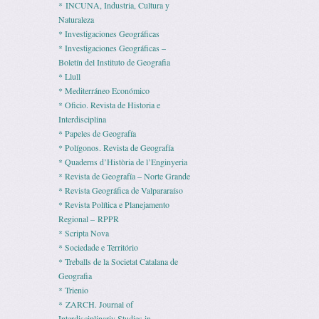
* INCUNA, Industria, Cultura y
Naturaleza
* Investigaciones Geográficas
* Investigaciones Geográficas –
Boletín del Instituto de Geografia
* Llull
* Mediterráneo Económico
* Ofi­cio. Revista de His­to­ria e
Interdisciplina
* Pape­les de Geografía
* Polígonos. Revista de Geografía
* Quaderns d’Història de l’Enginyeria
* Revista de Geografía – Norte Grande
* Revista Geográfica de Valpararaíso
* Revista Polí­tica e Pla­ne­ja­mento
Regio­nal – RPPR
* Scripta Nova
* Sociedade e Território
* Treballs de la Societat Catalana de
Geografia
* Trienio
* ZARCH. Journal of
Interdisciplinariy Studies in