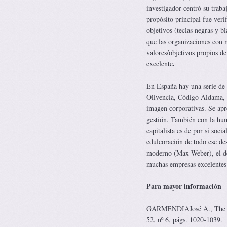
investigador centró su traba
propósito principal fue verif
objetivos (teclas negras y 
que las organizaciones con m
valores/objetivos propios d
.
excelente
En España hay una serie de
Olivencia, Código Aldama, C
imagen corporativas. Se apr
gestión. También con la hum
capitalista es de por sí soc
edulcoración de todo ese des
moderno (Max Weber), el de
muchas empresas excelentes
Para mayor información
GARMENDIAJosé A., The im
52, nº 6, págs. 1020-1039.