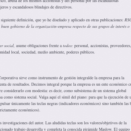
sco, abusa de los mismos accionistas y del personal por las escandalosas
eros y escandalosos blindajes de directivos.
siguiente definición, que yo he diseñado y aplicado en otras publicaciones:
RSC
 buen gobierno de la organización-empresa respecto de sus grupos de interés o
er social,
asume obligaciones frente a
todos:
personal, accionistas, proveedores
nidad local, sociedad, medio ambiente, poderes públicos.
orporativa sirve como instrumento de gestión integralde la empresa para la
enta de resultados. Decimos integral porque la empresa es un ente económico c
re considerarlo con modestia: es decir, como subsistema de un sistema global
a como sistema social. Valga aquí el símil del piano: para que la ejecución de 
 pulsar únicamente las teclas negras (indicadores económicos) sino también las 
strictamente económicos).
 investigaciones del autor. Las aludidas teclas son los valores/objetivos de la
cionado trabajo desarrolla y completa la conocida pirámide Maslow. El equipo