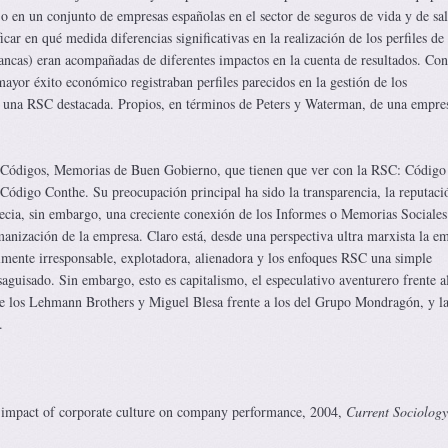
jo en un conjunto de empresas españolas en el sector de seguros de vida y de sa
icar en qué medida diferencias significativas en la realización de los perfiles de
blancas) eran acompañadas de diferentes impactos en la cuenta de resultados. Co
ayor éxito económico registraban perfiles parecidos en la gestión de los
e una RSC destacada. Propios, en términos de Peters y Waterman, de una empre
 Códigos, Memorias de Buen Gobierno, que tienen que ver con la RSC: Código
ódigo Conthe. Su preocupación principal ha sido la transparencia, la reputació
ecia, sin embargo, una creciente conexión de los Informes o Memorias Sociales
anización de la empresa. Claro está, desde una perspectiva ultra marxista la e
ialmente irresponsable, explotadora, alienadora y los enfoques RSC una simple
aguisado. Sin embargo, esto es capitalismo, el especulativo aventurero frente a
 los Lehmann Brothers y Miguel Blesa frente a los del Grupo Mondragón, y la
.
pact of corporate culture on company performance, 2004,
Current Sociolog