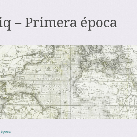
iq – Primera época
 época