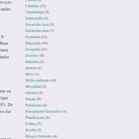
ervicio
Ciudades
(31)
randes
Climatología
(5)
Demografía
(3)
Desarrollo local
(5)
Desarrollo rural
(7)
 le
Economía
(12)
Minas
Educación
(19)
Geografía
(11)
rimer
Historia
(18)
ández
Industria
(2)
Internet
(1)
libros
(1)
Medio ambiente
(18)
Movilidad
(5)
inas en
Opinión
(9)
rique
Paisaje
(5)
995). De
Patrimonio
(4)
los fue
Pensamiento Geográfico
(1)
Planificación
(5)
Política
(7)
Reseña
(2)
Riesgos Naturales
(4)
 que se