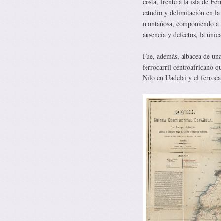
costa, frente a la isla de F
estudio y delimitación en l
montañosa, componiendo a s
ausencia y defectos, la úni
Fue, además, albacea de una
ferrocarril centroafricano q
Nilo en Uadelai y el ferroca