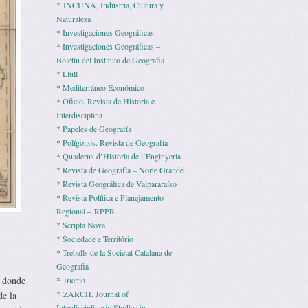
* INCUNA, Industria, Cultura y
Naturaleza
* Investigaciones Geográficas
* Investigaciones Geográficas –
Boletín del Instituto de Geografia
* Llull
* Mediterráneo Económico
* Ofi­cio. Revista de His­to­ria e
Interdisciplina
* Pape­les de Geografía
* Polígonos. Revista de Geografía
* Quaderns d’Història de l’Enginyeria
* Revista de Geografía – Norte Grande
* Revista Geográfica de Valpararaíso
* Revista Polí­tica e Pla­ne­ja­mento
Regio­nal – RPPR
* Scripta Nova
* Sociedade e Território
* Treballs de la Societat Catalana de
Geografia
, donde
* Trienio
* ZARCH. Journal of
de la
Interdisciplinariy Studies in