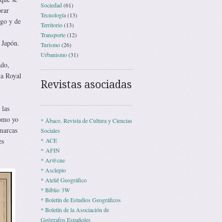
Sociedad
(61)
orar
Tecnología
(13)
ago y de
Territorio
(13)
Transporte
(12)
 Japón.
Turismo
(26)
Urbanismo
(31)
ado,
la Royal
Revistas asociadas
 las
como yo
* Ábaco. Revista de Cultura y Ciencias
omarcas
Sociales
es
* ACE
* AFIN
* Ar@cne
* Asclepio
* Ateliê Geográfico
* Biblio 3W
* Boletín de Estudios Geográficos
* Boletín de la Asociación de
Geógrafos Españoles