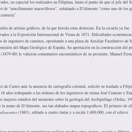
os, en especial los realizados en Filipinas, hasta el punto de que el jefe del S
có de “sencillamente maravillosos”, señalando a D’Almonte “como uno de los g
centuria”.
lia de artistas gráficos, de la que hereda estas destrezas. En la escuela ya fue
vados a la Exposición Internacional de Viena de 1871. Dificultades económicas
ios de ingeniero de caminos, opositando a una plaza de Auxiliar Facultativo de 
omisión del Mapa Geológico de España. Su aportación en la construcción del p
 (1879-80) le valieron comentarios encomiásticos de su presiente, Manuel Fern
 de Castro ante la ausencia de cartografía colonial, solicitó su traslado a Filip
 18 años trabajando a las órdenes de los ingenieros de minas José Centeno y En
los mejores estudios del momento sobre la geología del Archipiélago (Ordaz, 1
de la mano de D’Almonte, sus tan alabados mapas topográficos. El primero de el
 adyacentes
(1883), editado a cuatro tintas y a escala 1:400.000, con el relieve
cos posteriores le permitieron realizar muchos otros mapas, croquis y dibujos,