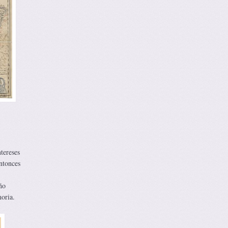
tereses
ntonces
ño
oria.