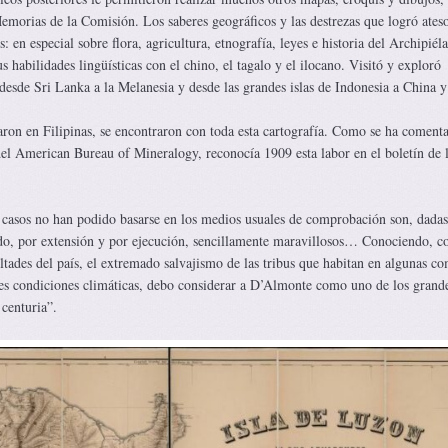
emorias de la Comisión. Los saberes geográficos y las destrezas que logró ates
s: en especial sobre flora, agricultura, etnografía, leyes e historia del Archipiél
s habilidades lingüísticas con el chino, el tagalo y el ilocano. Visitó y exploró
desde Sri Lanka a la Melanesia y desde las grandes islas de Indonesia a China y
ron en Filipinas, se encontraron con toda esta cartografía. Como se ha coment
el American Bureau of Mineralogy, reconocía 1909 esta labor en el boletín de 
casos no han podido basarse en los medios usuales de comprobación son, dadas
ido, por extensión y por ejecución, sencillamente maravillosos… Conociendo, 
ultades del país, el extremado salvajismo de las tribus que habitan en algunas c
ciles condiciones climáticas, debo considerar a D’Almonte como uno de los grand
centuria”.