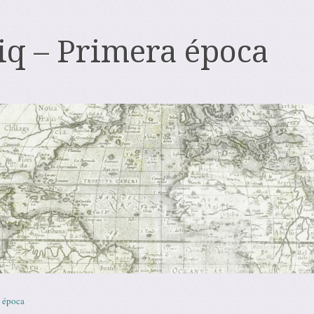
iq – Primera época
 época