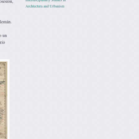
osesión,
Archtectura and Urbanism
alemán.
o un
río