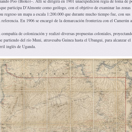
ernando Poo (Bioko)–. Allí se dirigirá en 1901 unaexpedición regia de toma de p
a que participa D’Almonte como geólogo, con el objetivo de examinar las zonas
u regreso un mapa a escala 1:200.000 que durante mucho tiempo fue, con sus
ca referencia. En 1906 se encargó de la demarcación fronteriza con el Camerún 
 compañía de colonización y realizó diversas propuestas coloniales, proyectand
ue partiendo del río Muni, atravesaba Guinea hasta el Ubangui, para alcanzar el 
rril inglés de Uganda.