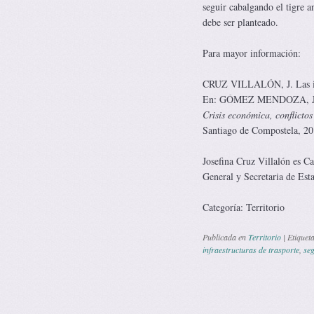
seguir cabalgando el tigre a
debe ser planteado.
Para mayor información:
CRUZ VILLALÓN, J. Las infra
En: GÓMEZ MENDOZA, J.
Crisis económica, conflictos
Santiago de Compostela, 20
Josefina Cruz Villalón es C
General y Secretaria de Est
Categoría: Territorio
Publicada en
Territorio
|
Etiquet
infraestructuras de trasporte
,
se
Navegación