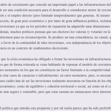
elo de crecimiento que concede un importante papel a las infraestructuras del
e ser una condición necesaria para el desarrollo a considerarse motor de crecim
sión y el empleo directo (pero limitado temporalmente) que generan. Al mismo
rucción, de gran peso económico y por tanto de gran influencia política, reclama
nversiones ya que en los periodos de expansión ha adquirido unas dimensiones
demás, muchos políticos piensan que sus electores los valoran (y votarán) en l
tructuras para su circunscripción. Se produce así una coincidencia, no casual, 
 a favor de la continuidad de tales inversiones, con independencia de los objeti
iencia en un contexto de rendimientos decreciente.
que la crisis económica ha obligado a frenar las inversiones en infraestructuras
os que de forma reiterada se viene hablando de repensar el modelo de crecimie
os momentos en los que no constituyen un factor limitante a la competitividad 
 citar casos de carencias o infradotación); en estos momentos, pues, es necesar
inos cuáles han de ser las inversiones realmente necesarias en función de los obj
 económico, como de equilibrio y cohesión territorial o social, así como en el 
te más seguro y sostenible, pero que estas razones no enmascaren otros interese
d política que entraña esta propuesta y por tal razón parece que ha sido preferib