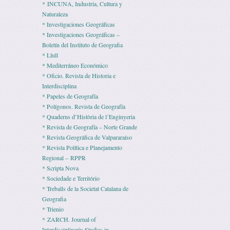
* INCUNA, Industria, Cultura y
Naturaleza
* Investigaciones Geográficas
* Investigaciones Geográficas –
Boletín del Instituto de Geografia
* Llull
* Mediterráneo Económico
* Ofi­cio. Revista de His­to­ria e
Interdisciplina
* Pape­les de Geografía
* Polígonos. Revista de Geografía
* Quaderns d’Història de l’Enginyeria
* Revista de Geografía – Norte Grande
* Revista Geográfica de Valpararaíso
* Revista Polí­tica e Pla­ne­ja­mento
Regio­nal – RPPR
* Scripta Nova
* Sociedade e Território
* Treballs de la Societat Catalana de
Geografia
* Trienio
* ZARCH. Journal of
Interdisciplinariy Studies in