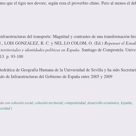
ntes que el tigre nos devore, según reza el proverbio chino. Pero al menos el de
estructuras del transporte: Magnitud y contrastes de una transformación hist
, LOIS GONZÁLEZ, R. C. y NEL.LO COLOM, O. (Ed.)
Repensar el Estad
 territoriales e identidades políticas en España
. Santiago de Compostela: Unive
13. p. 93-100
atedrática de Geografía Humana de la Universidad de Sevilla y ha sido Secretari
ado de Infraestructuras del Gobierno de España entre 2005 y 2009
ado con
cohesión social
,
cohesión territorial
,
competitividad
,
desarrollo económico
,
España
,
guridad
|
 de entradas