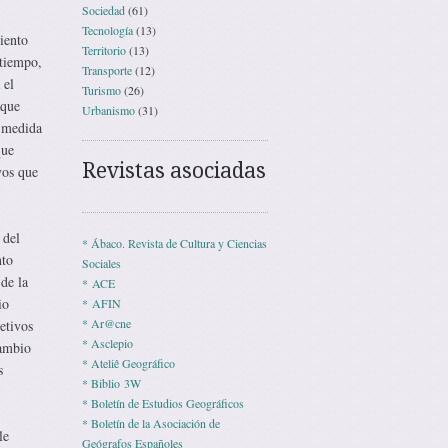
Sociedad
(61)
Tecnología
(13)
iento
Territorio
(13)
 tiempo,
Transporte
(12)
 el
Turismo
(26)
 que
Urbanismo
(31)
a medida
que
Revistas asociadas
vos que
 del
* Ábaco. Revista de Cultura y Ciencias
nto
Sociales
de la
* ACE
io
* AFIN
* Ar@cne
etivos
* Asclepio
cambio
* Ateliê Geográfico
s
* Biblio 3W
* Boletín de Estudios Geográficos
* Boletín de la Asociación de
le
Geógrafos Españoles