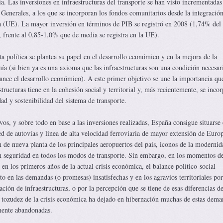
a. Las inversiones en infraestructuras del transporte se han visto incrementadas
 Generales, a los que se incorporan los fondos comunitarios desde la integració
 (UE). La mayor inversión en términos de PIB se registró en 2008 (1,74% del
s, frente al 0,85-1,0% que de media se registra en la UE).
 política se plantea su papel en el desarrollo económico y en la mejora de la
ía (si bien ya es una axioma que las infraestructuras son una condición necesar
cance el desarrollo económico). A este primer objetivo se une la importancia qu
tructuras tiene en la cohesión social y territorial y, más recientemente, se inco
ad y sostenibilidad del sistema de transporte.
ivos, y sobre todo en base a las inversiones realizadas, España consigue situarse 
ed de autovías y línea de alta velocidad ferroviaria de mayor extensión de Europ
de nueva planta de los principales aeropuertos del país, iconos de la modernida
en seguridad en todos los modos de transporte. Sin embargo, en los momentos d
en los primeros años de la actual crisis económica, el balance político-social
 en las demandas (o promesas) insatisfechas y en los agravios territoriales por
ación de infraestructuras, o por la percepción que se tiene de esas diferencias d
la tozudez de la crisis económica ha dejado en hibernación muchas de estas dema
mente abandonadas.