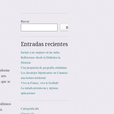
Buscar
Buscar
Entradas recientes
Incluir a las mujeres en las aulas.
Reflexiones desde la Didáctica la
Historia
Una propuesta de geografía ciudadana
informe
Los desalojos hipotecarios en Canarias:
 seis
una lectura territorial
s que se
Vive la France, vive le football!
La mirada promiscua y algunas
aplicaciones
 últimos
Cartografía
(6)
la
Ciencia
(1)