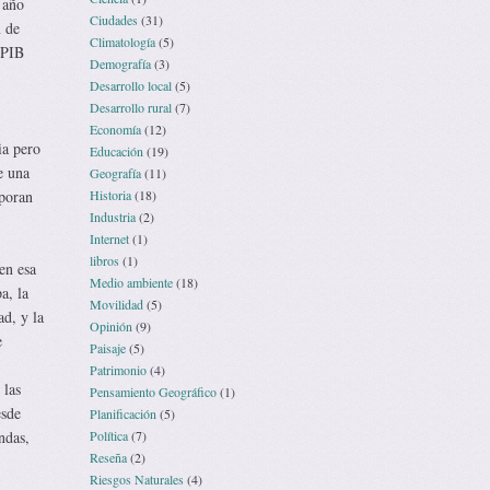
 año
Ciudades
(31)
n de
Climatología
(5)
 PIB
Demografía
(3)
Desarrollo local
(5)
Desarrollo rural
(7)
Economía
(12)
ia pero
Educación
(19)
e una
Geografía
(11)
rporan
Historia
(18)
Industria
(2)
Internet
(1)
libros
(1)
en esa
Medio ambiente
(18)
a, la
Movilidad
(5)
d, y la
Opinión
(9)
e
Paisaje
(5)
Patrimonio
(4)
 las
Pensamiento Geográfico
(1)
esde
Planificación
(5)
ndas,
Política
(7)
Reseña
(2)
Riesgos Naturales
(4)