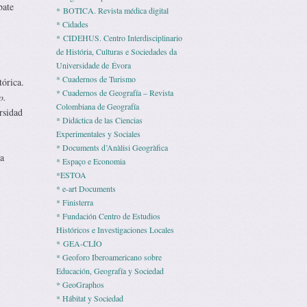
bate
* BOTICA. Revista médica digital
* Cidades
* CIDEHUS. Centro Interdisciplinario
de História, Culturas e Sociedades da
Universidade de Évora
* Cuadernos de Turismo
órica.
* Cuadernos de Geografía – Revista
o.
Colombiana de Geografía
rsidad
* Didáctica de las Ciencias
Experimentales y Sociales
* Documents d’Anàlisi Geogràfica
a
* Espaço e Economia
*ESTOA
* e-art Documents
* Finisterra
* Fundación Centro de Estudios
Históricos e Investigaciones Locales
* GEA-CLÍO
* Geoforo Iberoamericano sobre
Educación, Geografía y Sociedad
* GeoGraphos
* Hábitat y Sociedad