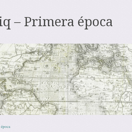
iq – Primera época
 época