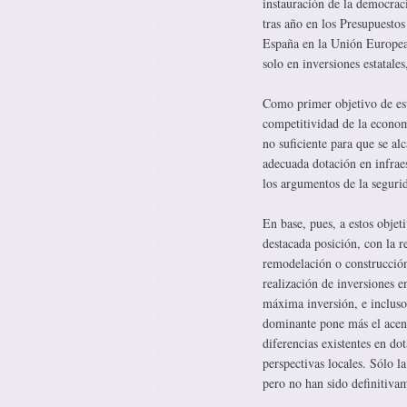
instauración de la democraci
tras año en los Presupuestos
España en la Unión Europea
solo en inversiones estatale
Como primer objetivo de esta
competitividad de la econom
no suficiente para que se al
adecuada dotación en infraes
los argumentos de la segurid
En base, pues, a estos objet
destacada posición, con la r
remodelación o construcción 
realización de inversiones 
máxima inversión, e incluso 
dominante pone más el acento
diferencias existentes en dot
perspectivas locales. Sólo 
pero no han sido definitiva