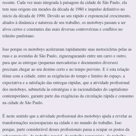
recente. Cada vez mais integrada à paisagem da cidade de São Paulo, ela
tem suas origens em meados da década de 1980 e impulso definitivo no
início da década de 1990. Devido ao seu rápido e exponencial crescimento,
aliados à dinâmica e natureza de seu trabalho, os motoboys passam a ser
alvos certos e constantes das mais diversas controvérsias e conflitos no
trânsito paulistano.
Isso porque os motoboys aceleraram rapidamente suas motocicletas pelas as
ruas e as avenidas de São Paulo, ziguezagueando entre um carro e outro,
para que as entregas (pequenas mercadorias e documentos diversos)
precisam chegar ao seu destino certo e no tempo previsto. E é esta relação
tênue com a cidade, entre as exigências do tempo e limites do espaço, a
expectativa e a satisfação das entregas rápidas, que a atividade profissional
dos motoboys, submetida às estratégias e às racionalidades do capitalismo
contemporâneo, garante parte das exigências da circulação rápida e consumo
na cidade de São Paulo.
É neste sentido que a atividade profissional dos motoboys ajuda a revelar as
transformações socioespaciais na cidade e no mundo do trabalho. Isso
porque, parte considerável desses profissionais passa a ocupar os postos da
subcontratação, do trabalho parcial, do trabalho temporário, do trabalho