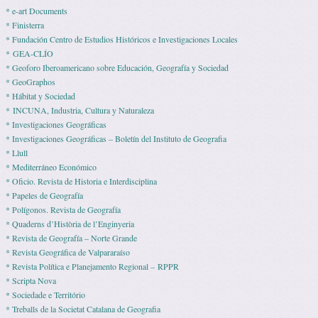
* e-art Documents
* Finisterra
* Fundación Centro de Estudios Históricos e Investigaciones Locales
* GEA-CLÍO
* Geoforo Iberoamericano sobre Educación, Geografía y Sociedad
* GeoGraphos
* Hábitat y Sociedad
* INCUNA, Industria, Cultura y Naturaleza
* Investigaciones Geográficas
* Investigaciones Geográficas – Boletín del Instituto de Geografia
* Llull
* Mediterráneo Económico
* Ofi­cio. Revista de His­to­ria e Interdisciplina
* Pape­les de Geografía
* Polígonos. Revista de Geografía
* Quaderns d’Història de l’Enginyeria
* Revista de Geografía – Norte Grande
* Revista Geográfica de Valpararaíso
* Revista Polí­tica e Pla­ne­ja­mento Regio­nal – RPPR
* Scripta Nova
* Sociedade e Território
* Treballs de la Societat Catalana de Geografia