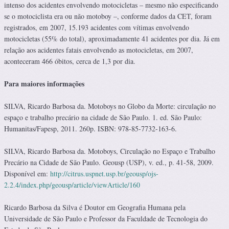
intenso dos acidentes envolvendo motocicletas – mesmo não especificando
se o motociclista era ou não motoboy –, conforme dados da CET, foram
registrados, em 2007, 15.193 acidentes com vítimas envolvendo
motocicletas (55% do total), aproximadamente 41 acidentes por dia. Já em
relação aos acidentes fatais envolvendo as motocicletas, em 2007,
aconteceram 466 óbitos, cerca de 1,3 por dia.
Para maio­res informações
SILVA, Ricardo Barbosa da. Motoboys no Globo da Morte: circulação no
espaço e trabalho precário na cidade de São Paulo. 1. ed. São Paulo:
Humanitas/Fapesp, 2011. 260p. ISBN: 978-85-7732-163-6.
SILVA, Ricardo Barbosa da. Motoboys, Circulação no Espaço e Trabalho
Precário na Cidade de São Paulo. Geousp (USP), v. ed., p. 41-58, 2009.
Disponível em:
http://citrus.uspnet.usp.br/geousp/ojs-
2.2.4/index.php/geousp/article/viewArticle/160
Ricardo Barbosa da Silva é Doutor em Geografia Humana pela
Universidade de São Paulo e Professor da Faculdade de Tecnologia do