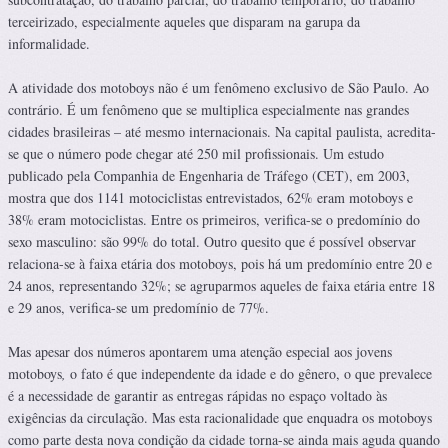
terceirizado, especialmente aqueles que disparam na garupa da
informalidade.
A atividade dos motoboys não é um fenômeno exclusivo de São Paulo. Ao
contrário. É um fenômeno que se multiplica especialmente nas grandes
cidades brasileiras – até mesmo internacionais. Na capital paulista, acredita-
se que o número pode chegar até 250 mil profissionais. Um estudo
publicado pela Companhia de Engenharia de Tráfego (CET), em 2003,
mostra que dos 1141 motociclistas entrevistados, 62% eram motoboys e
38% eram motociclistas. Entre os primeiros, verifica-se o predomínio do
sexo masculino: são 99% do total. Outro quesito que é possível observar
relaciona-se à faixa etária dos motoboys, pois há um predomínio entre 20 e
24 anos, representando 32%; se agruparmos aqueles de faixa etária entre 18
e 29 anos, verifica-se um predomínio de 77%.
Mas apesar dos números apontarem uma atenção especial aos jovens
motoboys
,
o fato é que independente da idade e do gênero, o que prevalece
é a necessidade de garantir as entregas rápidas no espaço voltado às
exigências da circulação. Mas esta racionalidade que enquadra os motoboys
como parte desta nova condição da cidade torna-se ainda mais aguda quando