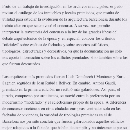
Fruto de un trabajo de investigación en los archivos municipales, se pudo
revisar el catálogo de los inmuebles y locales premiados, que resulta de
utilidad para estudiar la evolución de la arquitectura barcelonesa durante los
treinta años en que se convocó el concurso. A su vez, nos permite
interpretar la trayectoria del concurso a la luz de las grandes líneas del
debate arquitectónico de la época y, en especial, conocer los criterios
“oficiales” sobre estética de fachadas y sobre aspectos estilísticos,
tipológicos, estructurales y decorativos, ya que la documentación no solo
nos aporta información sobre los edificios premiados, sino también sobre los
que fueron descartados.
Los arquitectos más premiados fueron Lluís Domènech i Montaner y Enric
Sagnier, seguidos de Joan Rubió i Bellver. En cambio, Antoni Gaudí,
premiado en la primera edición, no recibió más galardones. Así pues, el
jurado, compuesto por arquitectos, se movió entre la preferencia por un
modernismo “moderado” y el eclecticismo propio de la época. A diferencia
de concursos coetáneos en otras ciudades europeas, centrados solo en las
fachadas de viviendas, la variedad de tipologías premiadas en el de
Barcelona nos permite concluir que fueron galardonados aquellos edificios
mejor adaptados a la función que habían de cumplir y no únicamente por su