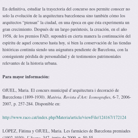
En definitiva, estudiar la trayectoria del concurso nos permite conocer no
solo la evolución de la arquitectura barcelonesa sino también cómo los
arquitectos “piensan” la ciudad, en una época en que ésta experimenta un
gran crecimiento. Después de un largo paréntesis, la creación, en el año
1958, de los premios FAD, supondrá en cierta manera la continuación del
espíritu de aquel concurso hasta hoy, si bien la conservación de las tiendas
históricas continúa siendo una asignatura pendiente de Barcelona, con la
consiguiente pérdida de personalidad y de testimonios patrimoniales
relevantes de la historia urbana.
Para mayor información:
OJUEL, Maria. El concurs municipal d’arquitectura i decoració de
Barceclona (1899-1930).
Matèria. Revista d’Art: Iconografies
, 6-7, 2006-
2007, p. 257-284. Disponible en:
http://www.raco.cat/index.php/Materia/article/viewFile/124167/172124
LÓPEZ, Fàtima y OJUEL, Maria. Les farmàcies de Barcelona premiades
(1902-1930),
L’Avenç
, 347, junio de 2009, p. 50-55.