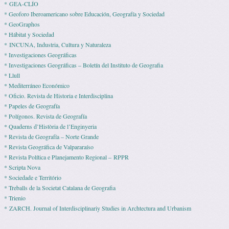
* GEA-CLÍO
* Geoforo Iberoamericano sobre Educación, Geografía y Sociedad
* GeoGraphos
* Hábitat y Sociedad
* INCUNA, Industria, Cultura y Naturaleza
* Investigaciones Geográficas
* Investigaciones Geográficas – Boletín del Instituto de Geografia
* Llull
* Mediterráneo Económico
* Ofi­cio. Revista de His­to­ria e Interdisciplina
* Pape­les de Geografía
* Polígonos. Revista de Geografía
* Quaderns d’Història de l’Enginyeria
* Revista de Geografía – Norte Grande
* Revista Geográfica de Valpararaíso
* Revista Polí­tica e Pla­ne­ja­mento Regio­nal – RPPR
* Scripta Nova
* Sociedade e Território
* Treballs de la Societat Catalana de Geografia
* Trienio
* ZARCH. Journal of Interdisciplinariy Studies in Archtectura and Urbanism