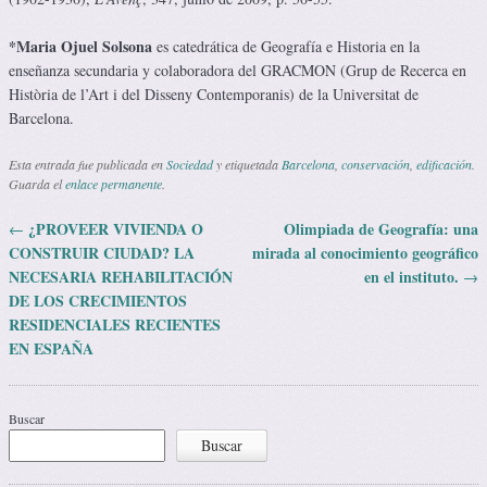
*Maria Ojuel Solsona
es catedrática de Geografía e Historia en la
enseñanza secundaria y colaboradora del GRACMON (Grup de Recerca en
Història de l’Art i del Disseny Contemporanis) de la Universitat de
Barcelona.
Esta entrada fue publicada en
Sociedad
y etiquetada
Barcelona
,
conservación
,
edificación
.
Guarda el
enlace permanente
.
¿PROVEER VIVIENDA O
Olimpiada de Geografía: una
←
Navegación de entradas
CONSTRUIR CIUDAD? LA
mirada al conocimiento geográfico
NECESARIA REHABILITACIÓN
en el instituto.
→
DE LOS CRECIMIENTOS
RESIDENCIALES RECIENTES
EN ESPAÑA
Buscar
Buscar