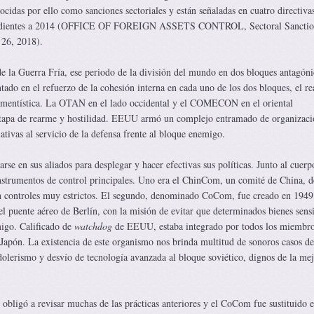
cidas por ello como sanciones sectoriales y están señaladas en cuatro directiva
ndientes a 2014 (OFFICE OF FOREIGN ASSETS CONTROL, Sectoral Sanctio
y 26, 2018).
de la Guerra Fría, ese periodo de la división del mundo en dos bloques antagóni
tado en el refuerzo de la cohesión interna en cada uno de los dos bloques, el r
mamentística. La OTAN en el lado occidental y el COMECON en el oriental
etapa de rearme y hostilidad. EEUU armó un complejo entramado de organizaci
lativas al servicio de la defensa frente al bloque enemigo.
e en sus aliados para desplegar y hacer efectivas sus políticas. Junto al cuerp
 instrumentos de control principales. Uno era el ChinCom, un comité de China, d
n controles muy estrictos. El segundo, denominado CoCom, fue creado en 1949,
puente aéreo de Berlín, con la misión de evitar que determinados bienes sensi
igo. Calificado de
watchdog
de EEUU, estaba integrado por todos los miembro
pón. La existencia de este organismo nos brinda multitud de sonoros casos de
ndolerismo y desvío de tecnología avanzada al bloque soviético, dignos de la me
 obligó a revisar muchas de las prácticas anteriores y el CoCom fue sustituido 