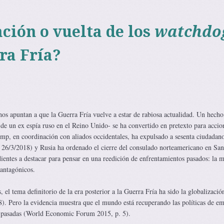
ción o vuelta de los
watchdo
ra Fría?
os apuntan a que la Guerra Fría vuelve a estar de rabiosa actualidad. Un hecho
de un ex espía ruso en el Reino Unido- se ha convertido en pretexto para accio
ump, en coordinación con aliados occidentales, ha expulsado a sesenta ciudadano
, 26/3/2018) y Rusia ha ordenado el cierre del consulado norteamericano en San
ientes a destacar para pensar en una reedición de enfrentamientos pasados: la 
 antagónicos.
 el tema definitorio de la era posterior a la Guerra Fría ha sido la globalizació
8). Pero la evidencia muestra que el mundo está recuperando las políticas de e
s pasadas (World Economic Forum 2015, p. 5).