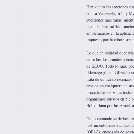
Han vuelto las sanciones con
contra Venezuela, Irán y My
cuestiones marítimas, mient
Ucrania- han sufrido sancion
emblemáticos en la aplicaci
impuesto por la administrac
Lo que en realidad quedaría 
entre las dos grandes poten
de EEUU. Todo lo más, podr
liderazgo global (
Washingto
trata de un nuevo escenario 
erosión en cualquiera de sus
procedentes de zonas inclui
organismos puestos en pie po
Bolivariana por las América
De lo apuntado se deduce una
instrumentos nuevos. Uno de 
(OFAC), encargada de gestion