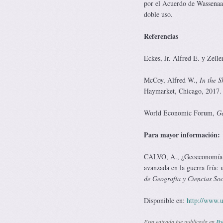
por el Acuerdo de Wassenaar
doble uso.
Referencias
Eckes, Jr. Alfred E. y ‎Zei
McCoy, Alfred W.,
In the 
Haymarket, Chicago, 2017.
World Economic Forum,
Ge
Para mayor información:
CALVO, A., ¿Geoeconomía fr
avanzada en la guerra fría:
de Geografía y Ciencias Soc
Dis­po­ni­ble en:
http://www.u
Esta entrada fue publicada en
Pol