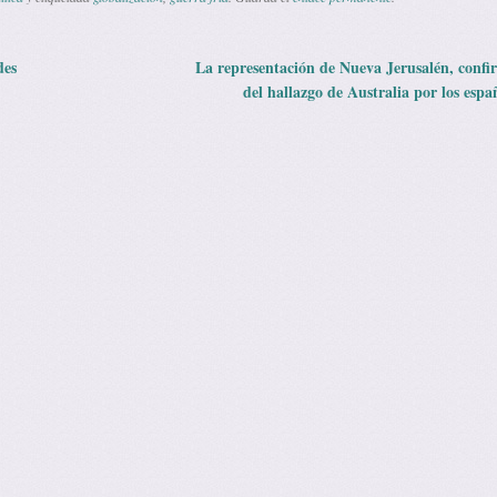
des
La representación de Nueva Jerusalén, confi
 de entradas
del hallazgo de Australia por los espa