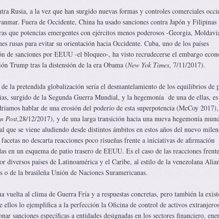
tra Rusia, a la vez que han surgido nuevas formas y controles comerciales occi
anmar. Fuera de Occidente, China ha usado sanciones contra Japón y Filipinas
ras que potencias emergentes con ejércitos menos poderosos -Georgia, Moldavi
es rusas para evitar su orientación hacia Occidente. Cuba, uno de los países
ón de sanciones por EEUU -el bloqueo-, ha visto recrudecerse el embargo eco
ión Trump tras la distensión de la era Obama (
New Yok Times
, 7/11/2017).
de la pretendida globalización sería el desmantelamiento de los equilibrios de 
cias, surgido de la Segunda Guerra Mundial, y la hegemonía de una de ellas, es 
íamos hablar de una erosión del poderío de esta superpotencia (McCoy 2017),
n Post
,28/12/2017), y de una larga transición hacia una nueva hegemonía mund
al que se viene aludiendo desde distintos ámbitos en estos años del nuevo milen
 facetas no descarta reacciones poco risueñas frente a iniciativas de afirmación
das en un esquema de patio trasero de EEUU. Es el caso de las reacciones frente
r diversos países de Latinoamérica y el Caribe, al estilo de la venezolana Alia
s o de la brasileña Unión de Naciones Suramericanas.
 vuelta al clima de Guerra Fría y a respuestas concretas, pero también la exist
ellos lo ejemplifica a la perfección la Oficina de control de activos extranjero
ar sanciones específicas a entidades designadas en los sectores financiero, ene