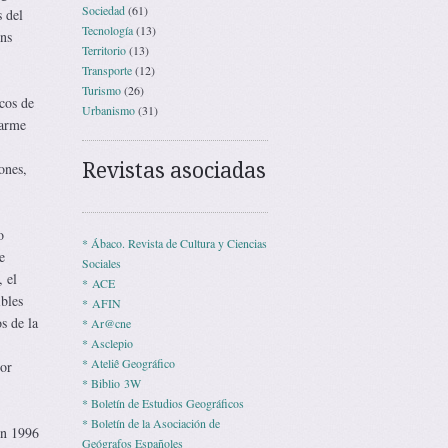
Sociedad
(61)
s del
Tecnología
(13)
ns
Territorio
(13)
Transporte
(12)
Turismo
(26)
cos de
Urbanismo
(31)
earme
Revistas asociadas
ones,
o
* Ábaco. Revista de Cultura y Ciencias
e
Sociales
 el
* ACE
bles
* AFIN
s de la
* Ar@cne
* Asclepio
* Ateliê Geográfico
jor
* Biblio 3W
* Boletín de Estudios Geográficos
* Boletín de la Asociación de
en 1996
Geógrafos Españoles