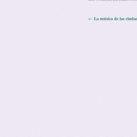
La música de las ciuda
←
Navegación