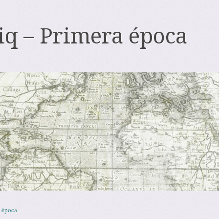
iq – Primera época
 época