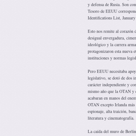
y defensa de Rusia. Son cono
Tesoro de EEUU correspo
Identifications List, Januar
Esto nos remite al corazón 
desigual envergadura, cimen
ideológico y la carrera ar
protagonizaron esta nueva 
instituciones y normas legis
Pero EEUU necesitaba apoyars
legislativo, se dotó de dos
carácter independiente y co
mismo año que la OTAN y el 
acabaran en manos del enem
OTAN excepto Irlanda más Ja
espionaje, alta traición, ba
literatura y cinematografía.
La caída del muro de Berlín