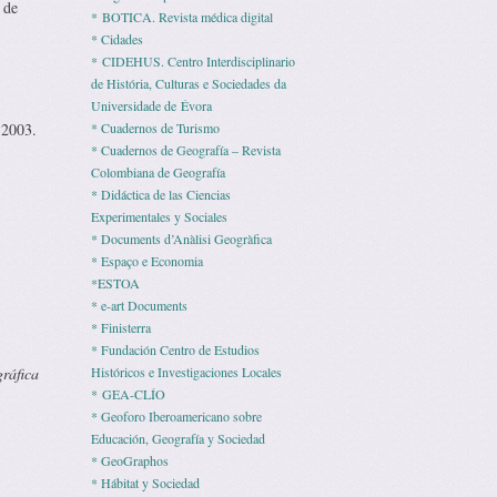
 de
* BOTICA. Revista médica digital
* Cidades
* CIDEHUS. Centro Interdisciplinario
de História, Culturas e Sociedades da
Universidade de Évora
2003.
* Cuadernos de Turismo
* Cuadernos de Geografía – Revista
Colombiana de Geografía
* Didáctica de las Ciencias
Experimentales y Sociales
* Documents d’Anàlisi Geogràfica
* Espaço e Economia
*ESTOA
* e-art Documents
* Finisterra
* Fundación Centro de Estudios
gráfica
Históricos e Investigaciones Locales
* GEA-CLÍO
* Geoforo Iberoamericano sobre
Educación, Geografía y Sociedad
* GeoGraphos
* Hábitat y Sociedad