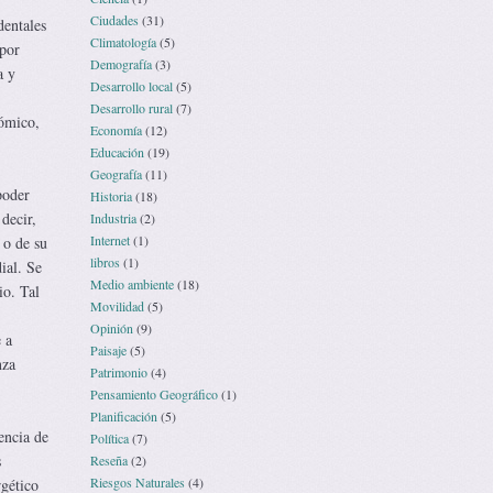
Ciudades
(31)
dentales
Climatología
(5)
 por
Demografía
(3)
a y
Desarrollo local
(5)
Desarrollo rural
(7)
nómico,
Economía
(12)
Educación
(19)
Geografía
(11)
poder
Historia
(18)
decir,
Industria
(2)
Internet
(1)
 o de su
libros
(1)
ial. Se
Medio ambiente
(18)
io. Tal
Movilidad
(5)
Opinión
(9)
 a
Paisaje
(5)
nza
Patrimonio
(4)
Pensamiento Geográfico
(1)
Planificación
(5)
encia de
Política
(7)
s
Reseña
(2)
Riesgos Naturales
(4)
rgético