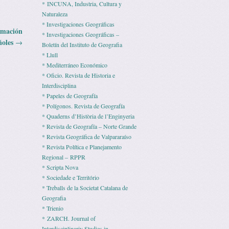
* INCUNA, Industria, Cultura y
Naturaleza
* Investigaciones Geográficas
rmación
* Investigaciones Geográficas –
ñoles
→
Boletín del Instituto de Geografia
* Llull
* Mediterráneo Económico
* Ofi­cio. Revista de His­to­ria e
Interdisciplina
* Pape­les de Geografía
* Polígonos. Revista de Geografía
* Quaderns d’Història de l’Enginyeria
* Revista de Geografía – Norte Grande
* Revista Geográfica de Valpararaíso
* Revista Polí­tica e Pla­ne­ja­mento
Regio­nal – RPPR
* Scripta Nova
* Sociedade e Território
* Treballs de la Societat Catalana de
Geografia
* Trienio
* ZARCH. Journal of
Interdisciplinariy Studies in