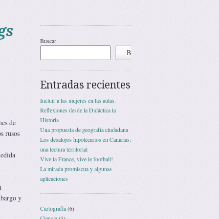
gs
Buscar
Buscar
Entradas recientes
Incluir a las mujeres en las aulas.
Reflexiones desde la Didáctica la
Historia
nes de
Una propuesta de geografía ciudadana
s rusos
Los desalojos hipotecarios en Canarias:
una lectura territorial
medida
Vive la France, vive le football!
La mirada promiscua y algunas
aplicaciones
n
mbargo y
Cartografía
(6)
Ciencia
(1)