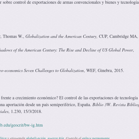
 sobre control de exportaciones de armas convencionales y bienes y tecnología
ler, Thomas W.,
Globalization and the American Century,
CUP, Cambridge MA, 
Shadows of the American Century: The Rise and Decline of US Global Power
,
o-economics Seven Challenges to Globalization
, WEF, Ginebra, 2015.
ente a crecimiento económico? El control de las exportaciones de tecnología
 una aportación desde un país semiperiférico, España.
Biblio 3W
.
Revista Biblio
iales
, 1.230, 15/3/2018.
b.edu/geocrit/bw-ig.htm
ítica
y etiquetada
globalización
,
guerra fría
. Guarda el
enlace permanente
.