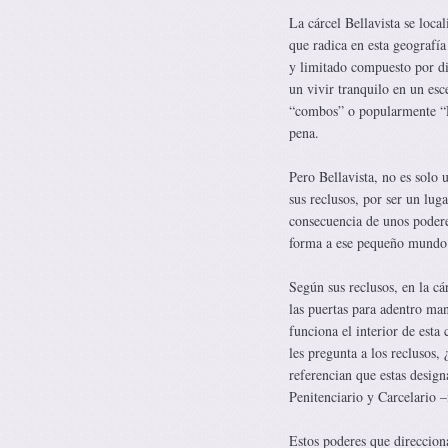
La cárcel Bellavista se loc
que radica en esta geografí
y limitado compuesto por di
un vivir tranquilo en un esc
“combos” o popularmente “R
pena.
Pero Bellavista, no es solo u
sus reclusos, por ser un lug
consecuencia de unos podere
forma a ese pequeño mundo q
Según sus reclusos, en la cá
las puertas para adentro m
funciona el interior de esta
les pregunta a los reclusos,
referencian que estas design
Penitenciario y Carcelario –
Estos poderes que direcciona