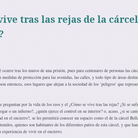
ive tras las rejas de la cárce
?
ocurre tras los muros de una prisión, pues para centenares de personas las cárc
n medidas de protección para las avenidas, las calles, y todo tipo de áreas desti
s son entonces, esos lugares que alejan a la sociedad de los ‘peligros’ que represe
 preguntan por la vida de los reos y el ¿Cómo se vive tras las rejas? ¿Si se sufr
ogar o un infierno?, ¿quién ejerce el control en su interior? o, acaso, ¿si se cam
d en el encierro?, se les permitirá conocer un espacio como el de la cárcel Bell
tenidos, quienes son habitantes de los diferentes patios de esta cárcel, y que han
u experiencia de vivir en el encierro.