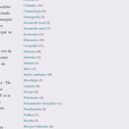
Ciudades
(31)
sculino
Climatología
(5)
cinado
Demografía
(3)
onseguir
Desarrollo local
(5)
os
Desarrollo rural
(7)
rgar su
Economía
(12)
Educación
(19)
Geografía
(11)
a voz de
Historia
(18)
 como
Industria
(2)
Internet
(1)
 da
libros
(1)
Medio ambiente
(18)
Movilidad
(5)
es: “De
Opinión
(9)
mo
Paisaje
(5)
Y si se
Patrimonio
(4)
s
Pensamiento Geográfico
(1)
uto
Planificación
(5)
Política
(7)
Reseña
(2)
Riesgos Naturales
(4)
ue