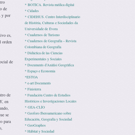
rro
* BOTICA. Revista médica digital
lo de
* Cidades
a y por
* CIDEHUS. Centro Interdisciplinario
de História, Culturas e Sociedades da
Universidade de Évora
ivo es,
* Cuadernos de Turismo
* Cuadernos de Geografía – Revista
el orden
Colombiana de Geografía
* Didáctica de las Ciencias
Experimentales y Sociales
ocial de
* Documents d’Anàlisi Geogràfica
* Espaço e Economia
*ESTOA
* e-art Documents
* Finisterra
ntro de
* Fundación Centro de Estudios
 Y, en
Históricos e Investigaciones Locales
* GEA-CLÍO
undo,
* Geoforo Iberoamericano sobre
que se
Educación, Geografía y Sociedad
ro para
* GeoGraphos
o,
* Hábitat y Sociedad