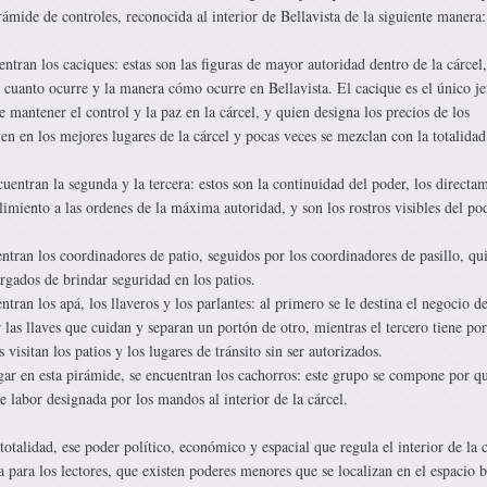
irámide de controles, reconocida al interior de Bellavista de la siguiente manera:
ntran los caciques: estas son las figuras de mayor autoridad dentro de la cárcel,
cuanto ocurre y la manera cómo ocurre en Bellavista. El cacique es el único je
e mantener el control y la paz en la cárcel, y quien designa los precios de los
ven en los mejores lugares de la cárcel y pocas veces se mezclan con la totalidad
uentran la segunda y la tercera: estos son la continuidad del poder, los directa
miento a las ordenes de la máxima autoridad, y son los rostros visibles del po
entran los coordinadores de patio, seguidos por los coordinadores de pasillo, qu
rgados de brindar seguridad en los patios.
tran los apá, los llaveros y los parlantes: al primero se le destina el negocio de
 las llaves que cuidan y separan un portón de otro, mientras el tercero tiene por
visitan los patios y los lugares de tránsito sin ser autorizados.
gar en esta pirámide, se encuentran los cachorros: este grupo se compone por q
de labor designada por los mandos al interior de la cárcel.
otalidad, ese poder político, económico y espacial que regula el interior de la c
 para los lectores, que existen poderes menores que se localizan en el espacio b