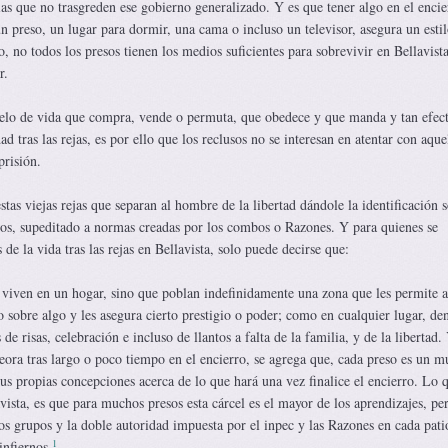
as que no trasgreden ese gobierno generalizado. Y es que tener algo en el encie
un preso, un lugar para dormir, una cama o incluso un televisor, asegura un esti
, no todos los presos tienen los medios suficientes para sobrevivir en Bellavist
r.
elo de vida que compra, vende o permuta, que obedece y que manda y tan efect
ad tras las rejas, es por ello que los reclusos no se interesan en atentar con aqu
prisión.
estas viejas rejas que separan al hombre de la libertad dándole la identificación s
reos, supeditado a normas creadas por los combos o Razones. Y para quienes se
de la vida tras las rejas en Bellavista, solo puede decirse que:
o viven en un hogar, sino que poblan indefinidamente una zona que les permite a
 sobre algo y les asegura cierto prestigio o poder; como en cualquier lugar, de
e risas, celebración e incluso de llantos a falta de la familia, y de la libertad.
eora tras largo o poco tiempo en el encierro, se agrega que, cada preso es un m
sus propias concepciones acerca de lo que hará una vez finalice el encierro. Lo 
vista, es que para muchos presos esta cárcel es el mayor de los aprendizajes, pe
 los grupos y la doble autoridad impuesta por el inpec y las Razones en cada pati
1
infiernos.