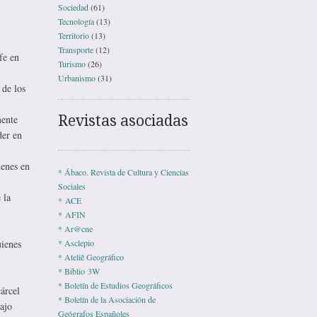
Sociedad
(61)
Tecnología
(13)
Territorio
(13)
Transporte
(12)
fe en
Turismo
(26)
Urbanismo
(31)
 de los
Revistas asociadas
mente
der en
ienes en
* Ábaco. Revista de Cultura y Ciencias
Sociales
 la
* ACE
* AFIN
* Ar@cne
uienes
* Asclepio
* Ateliê Geográfico
* Biblio 3W
* Boletín de Estudios Geográficos
árcel
* Boletín de la Asociación de
ajo
Geógrafos Españoles