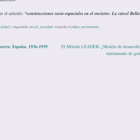
r el artículo:
“construcciones socio-espaciales en el encierro: La cárcel Bella
ciedad
y etiquetada
carcel
,
sociedad
. Guarda el
enlace permanente
.
uerra: España, 1936-1939
El Método LEADER: ¿Modelo de desarrollo 
 de entradas
instrumento de ges