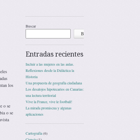
l
Buscar
Buscar
Entradas recientes
Incluir a las mujeres en las aulas.
Reflexiones desde la Didáctica la
eles
Historia
nadas
Una propuesta de geografía ciudadana
ntan los
Los desalojos hipotecarios en Canarias:
una lectura territorial
Vive la France, vive le football!
e o se
La mirada promiscua y algunas
bia o se
aplicaciones
avista
Cartografía
(6)
Ciencia
(1)