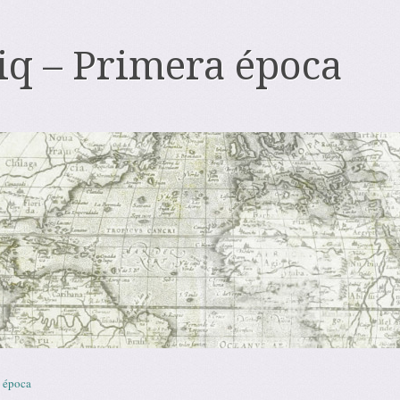
iq – Primera época
 época