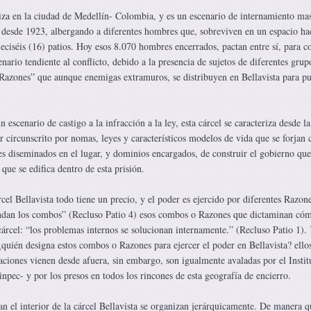
aliza en la ciudad de Medellín- Colombia, y es un escenario de internamiento ma
a desde 1923, albergando a diferentes hombres que, sobreviven en un espacio ha
eciséis (16) patios. Hoy esos 8.070 hombres encerrados, pactan entre sí, para c
enario tendiente al conflicto, debido a la presencia de sujetos de diferentes grup
azones” que aunque enemigas extramuros, se distribuyen en Bellavista para pu
n escenario de castigo a la infracción a la ley, esta cárcel se caracteriza desde l
ar circunscrito por nomas, leyes y característicos modelos de vida que se forjan
s diseminados en el lugar, y dominios encargados, de construir el gobierno que
ue se edifica dentro de esta prisión.
rcel Bellavista todo tiene un precio, y el poder es ejercido por diferentes Razon
andan los combos” (Recluso Patio 4) esos combos o Razones que dictaminan có
 cárcel: “los problemas internos se solucionan internamente.” (Recluso Patio 1). 
 ¿quién designa estos combos o Razones para ejercer el poder en Bellavista? ello
aciones vienen desde afuera, sin embargo, son igualmente avaladas por el Instit
inpec- y por los presos en todos los rincones de esta geografía de encierro.
n el interior de la cárcel Bellavista se organizan jerárquicamente. De manera q