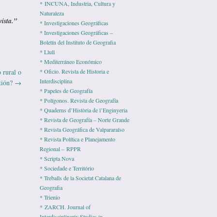
* INCUNA, Industria, Cultura y
Naturaleza
vista.”
* Investigaciones Geográficas
* Investigaciones Geográficas –
Boletín del Instituto de Geografia
* Llull
* Mediterráneo Económico
rural o
* Ofi­cio. Revista de His­to­ria e
Interdisciplina
tión?
→
* Pape­les de Geografía
* Polígonos. Revista de Geografía
* Quaderns d’Història de l’Enginyeria
* Revista de Geografía – Norte Grande
* Revista Geográfica de Valpararaíso
* Revista Polí­tica e Pla­ne­ja­mento
Regio­nal – RPPR
* Scripta Nova
* Sociedade e Território
* Treballs de la Societat Catalana de
Geografia
* Trienio
* ZARCH. Journal of
Interdisciplinariy Studies in