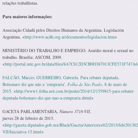
relações trabalhistas.
Para maiores informações:
Associação Cidadã pelos Direitos Humanos da Argentina. Legislación
Argentina. <
http://www.acdh.org.ar/documentos/legislacion.htm
>
MINISTÉRIO DO TRABALHO E EMPREGO. Assédio moral e sexual no
trabalho. Brasília: ASCOM, 2009.
<
http://portal.mte.gov.br/data/files/8A7C812D3CB9D387013CFE57
FALCÃO, Márcio; GUERREIRO, Gabriela. Para rebater deputada,
Bolsonaro diz que não a ‘estupraria’.
Folha
de São Paulo
, 8 de maio de
2015.
<
http://www1.folha.uol.com.br/poder/2014/12/1559815-para-rebater-
deputada-bolsonaro-diz-que-nao-a-estupraria.shtml
>
GACETA PARLAMENTARIA,
Número 3718-VII
,
jueves 28 de febrero de 2013.
<
http://gaceta.diputados.gob.mx/Black/Gaceta/Anteriores/62/2013/feb/20130
VII/Iniciativa-15.html
>