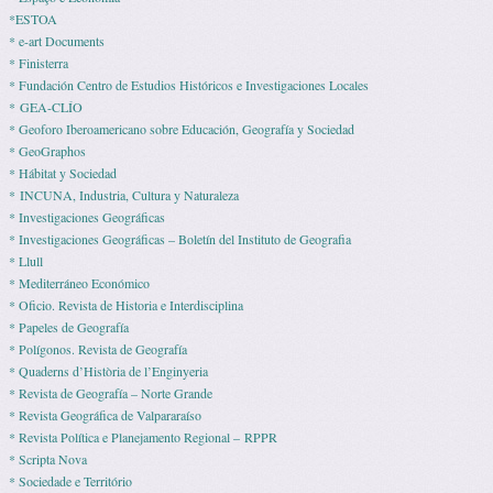
*ESTOA
* e-art Documents
* Finisterra
* Fundación Centro de Estudios Históricos e Investigaciones Locales
* GEA-CLÍO
* Geoforo Iberoamericano sobre Educación, Geografía y Sociedad
* GeoGraphos
* Hábitat y Sociedad
* INCUNA, Industria, Cultura y Naturaleza
* Investigaciones Geográficas
* Investigaciones Geográficas – Boletín del Instituto de Geografia
* Llull
* Mediterráneo Económico
* Ofi­cio. Revista de His­to­ria e Interdisciplina
* Pape­les de Geografía
* Polígonos. Revista de Geografía
* Quaderns d’Història de l’Enginyeria
* Revista de Geografía – Norte Grande
* Revista Geográfica de Valpararaíso
* Revista Polí­tica e Pla­ne­ja­mento Regio­nal – RPPR
* Scripta Nova
* Sociedade e Território