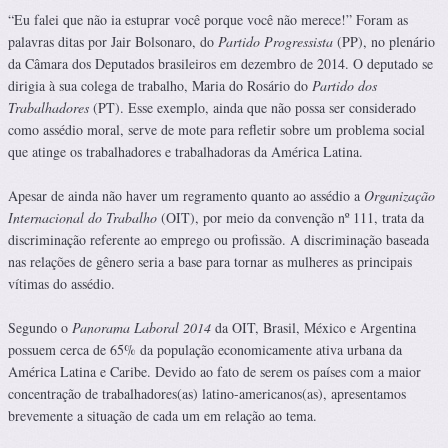
“Eu falei que não ia estuprar você porque você não merece!” Foram as
palavras ditas por Jair Bolsonaro, do
Partido Progressista
(PP), no plenário
da Câmara dos Deputados brasileiros em dezembro de 2014. O deputado se
dirigia à sua colega de trabalho, Maria do Rosário do
Partido dos
Trabalhadores
(PT). Esse exemplo, ainda que não possa ser considerado
como assédio moral, serve de mote para refletir sobre um problema social
que atinge os trabalhadores e trabalhadoras da América Latina.
Apesar de ainda não haver um regramento quanto ao assédio a
Organização
Internacional do Trabalho
(OIT), por meio da convenção nº 111, trata da
discriminação referente ao emprego ou profissão. A discriminação baseada
nas relações de gênero seria a base para tornar as mulheres as principais
vítimas do assédio.
Segundo o
Panorama Laboral 2014
da OIT, Brasil, México e Argentina
possuem cerca de 65% da população economicamente ativa urbana da
América Latina e Caribe. Devido ao fato de serem os países com a maior
concentração de trabalhadores(as) latino-americanos(as), apresentamos
brevemente a situação de cada um em relação ao tema.