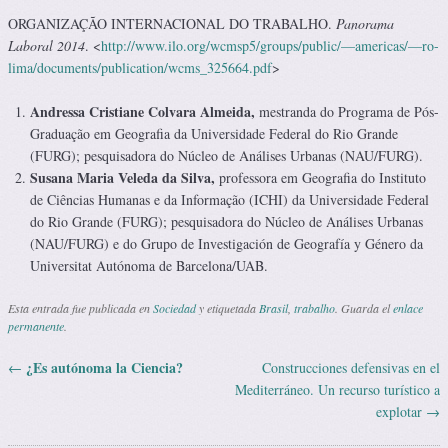
ORGANIZAÇÃO INTERNACIONAL DO TRABALHO.
Panorama
Laboral 2014
. <
http://www.ilo.org/wcmsp5/groups/public/—americas/—ro-
lima/documents/publication/wcms_325664.pdf
>
Andressa Cristiane Colvara Almeida,
mestranda do Programa de Pós-
Graduação em Geografia da Universidade Federal do Rio Grande
(FURG); pesquisadora do Núcleo de Análises Urbanas (NAU/FURG).
Susana Maria Veleda da Silva,
professora em Geografia do Instituto
de Ciências Humanas e da Informação (ICHI) da Universidade Federal
do Rio Grande (FURG); pesquisadora do Núcleo de Análises Urbanas
(NAU/FURG) e do Grupo de Investigación de Geografía y Género da
Universitat Autónoma de Barcelona/UAB.
Esta entrada fue publicada en
Sociedad
y etiquetada
Brasil
,
trabalho
. Guarda el
enlace
permanente
.
¿Es autónoma la Ciencia?
←
Construcciones defensivas en el
Navegación de entradas
Mediterráneo. Un recurso turístico a
explotar
→