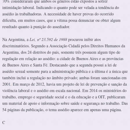
70% consideraram que ambos os gêneros estão expostos a sofrer
intimidação laboral. Indicando o quanto pode ser velada a tendência do
assédio às trabalhadoras. A necessidade de haver provas do ocorrido
dificulta, em muitos casos, que a vítima possa denunciar ou obter algum
resultado quanto à punição do assediador.
Na Argentina, a
Lei, nº 23.592 de 1988
procurou inibir atos
discriminatórios. Segundo a Associação Cidadã pelos Direitos Humanos da
Argentina, dos 24 distritos do país, somente três possuem algum tipo de
regulação em relação ao assédio: a cidade de Buenos Aires e as províncias
de Buenos Aires e Santa Fé. Destacando que a segunda possui a lei de
assédio sexual somente para a administração pública e a última é a única que
também inclui a regulação no âmbito privado; ambas foram sancionadas em
2001. Em março de 2012, havia um projeto de lei de prevenção e sanção da
violência laboral e o assédio em escala nacional. Em 2014 os ministérios do
trabalho, emprego e seguridade social e o da educação e a OIT, publicaram
um material de apoio e informação sobre saúde e segurança no trabalho. Das
54 páginas da publicação, o tema assédio aparece em apenas uma página.
C