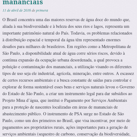
mananciais
11 de abril de 2016
de
primera
O Brasil concentra uma das maiores reservas de água doce do mundo que,
aliada à sua biodiversidade e à beleza dos seus rios e lagos, representa um
importante patrimônio natural do País. Todavia, os problemas relacionados
à distribuição espacial e temporal da água têm representado enormes
desafios para milhares de brasileiros. Em regiões como a Metropolitana de
São Paulo, a disponibilidade atual de água corre sérios riscos, devido à
contínua expansão da ocupação urbana desordenada, a qual provoca a
poluição e contaminação dos mananciais, a utilização visando os diferentes
tipos de uso seja ele industrial, agrícola, mineração, entre outros. A escassez
de certos recursos ambientais e a busca constante de saídas para controlar e
explorar de forma sustentável esses bens e serviços naturais levou o Governo
do Estado de São Paulo, a criar um instrumento legal para dar subsídios ao
Projeto Mina d’água, que institui o Pagamento por Serviços Ambientais
para a proteção de nascentes localizadas em áreas de mananciais de
abastecimento público. O instrumento de PSA surge no Estado de São
Paulo, como um dos primeiros no Brasil, que visa incentivar, por meio de
pagamentos aos proprietários rurais, ações importantes para a geração de
serviços ambientais (sequestro de carbono, conservação da biodiversidade,