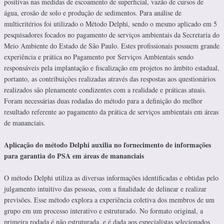
positivas nas medidas de escoamento de superficial, vazão de cursos de
água, erosão de solo e produção de sedimentos. Para análise de
multicritérios foi utilizado o Método Delphi, sendo o mesmo aplicado em 5
pesquisadores focados no pagamento de serviços ambientais da Secretaria do
Meio Ambiente do Estado de São Paulo. Estes profissionais possuem grande
experiência e prática no Pagamento por Serviços Ambientais sendo
responsáveis pela implantação e fiscalização em projetos no âmbito estadual,
portanto, as contribuições realizadas através das respostas aos questionários
realizados são plenamente condizentes com a realidade e práticas atuais.
Foram necessárias duas rodadas do método para a definição do melhor
resultado referente ao pagamento da prática de serviços ambientais em áreas
de mananciais.
Aplicação do método Delphi auxilia no fornecimento de informações
para garantia do PSA em áreas de mananciais
O método Delphi utiliza as diversas informações identificadas e obtidas pelo
julgamento intuitivo das pessoas, com a finalidade de delinear e realizar
previsões. Esse método explora a experiência coletiva dos membros de um
grupo em um processo interativo e estruturado. No formato original, a
primeira rodada é não estruturada, e é dada aos especialistas selecionados