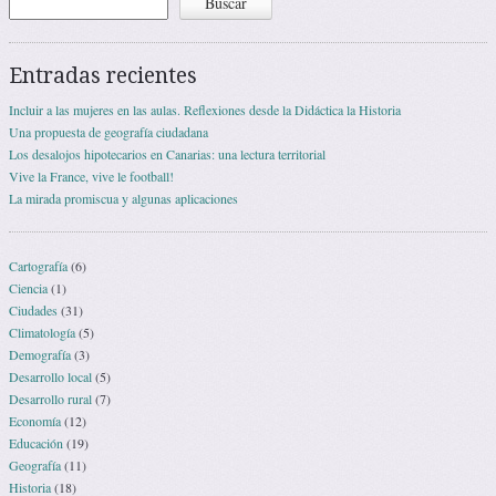
Buscar
Entradas recientes
Incluir a las mujeres en las aulas. Reflexiones desde la Didáctica la Historia
Una propuesta de geografía ciudadana
Los desalojos hipotecarios en Canarias: una lectura territorial
Vive la France, vive le football!
La mirada promiscua y algunas aplicaciones
Cartografía
(6)
Ciencia
(1)
Ciudades
(31)
Climatología
(5)
Demografía
(3)
Desarrollo local
(5)
Desarrollo rural
(7)
Economía
(12)
Educación
(19)
Geografía
(11)
Historia
(18)