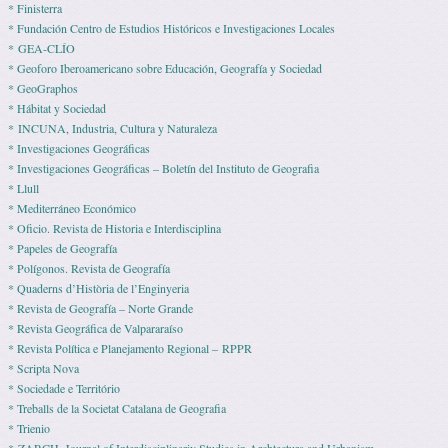
* Finisterra
* Fundación Centro de Estudios Históricos e Investigaciones Locales
* GEA-CLÍO
* Geoforo Iberoamericano sobre Educación, Geografía y Sociedad
* GeoGraphos
* Hábitat y Sociedad
* INCUNA, Industria, Cultura y Naturaleza
* Investigaciones Geográficas
* Investigaciones Geográficas – Boletín del Instituto de Geografia
* Llull
* Mediterráneo Económico
* Ofi­cio. Revista de His­to­ria e Interdisciplina
* Pape­les de Geografía
* Polígonos. Revista de Geografía
* Quaderns d’Història de l’Enginyeria
* Revista de Geografía – Norte Grande
* Revista Geográfica de Valpararaíso
* Revista Polí­tica e Pla­ne­ja­mento Regio­nal – RPPR
* Scripta Nova
* Sociedade e Território
* Treballs de la Societat Catalana de Geografia
* Trienio
* ZARCH. Journal of Interdisciplinariy Studies in Archtectura and Urbanism