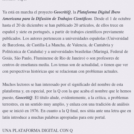
Ya está en marcha el proyecto
GeocritiQ
, la
Plataforma Digital Ibero
Americana para la Difusión de Trabajos Científicos
.
Desde el 1 de octubre
hasta el 20 de diciembre se han publicado 20 artículos, de ellos trece en
español y siete en portugués, a partir de trabajos científicos previamente
publicados. Los autores pertenecen a universidades españolas (Universidad
de Barcelona, de Castilla-La Mancha, de Valencia, de Cantabria y
Politécnica de Cataluña) y a universidades brasileñas (Maringá, Federal de
Goiás, Sâo Paulo, Fluminense de Rio de Janeiro) o son profesores de
centros de enseñanza media. Los temas son de actualidad, o tienen que ver
con perspectivas históricas que se relacionan con problemas actuales.
Muchos lectores se han interesado por el significado del nombre de esta
plataforma y, en especial, por la Q con la que acaba el nombre que le hemos
puesto,
GeocritiQ
. El título alude, evidentemente, a la crítica, a problemas
terrestres, en un sentido muy amplio, y enlaza con una tradición de análisis
que se inició en 1976. En cuanto a la Q final, nos sitúa ante una letra que en
latín introduce a muchas palabras apropiadas para este portal.
UNA PLATAFORMA DIGITAL CON Q