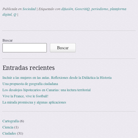
Publicada en
Sociedad
|
Etiquetado con
difusión
,
GeocritiQ
,
periodismo
,
plataforma
digital
,
Q
|
Navegación de entradas
Buscar
Buscar
Entradas recientes
Incluir a las mujeres en las aulas. Reflexiones desde la Didáctica la Historia
Una propuesta de geografía ciudadana
Los desalojos hipotecarios en Canarias: una lectura territorial
Vive la France, vive le football!
La mirada promiscua y algunas aplicaciones
Cartografía
(6)
Ciencia
(1)
Ciudades
(31)