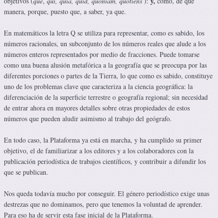
y,
objetivos (
que
,
qui, quia, quid, quoniam, quotiens
):
cómo, de qué
manera, porque, puesto que, a saber, ya que.
En matemáticos la letra Q se utiliza para representar, como es sabido, los
números racionales, un subconjunto de los números reales que alude a los
números enteros representados por medio de fracciones. Puede tomarse
como una buena alusión metafórica a la geografía que se preocupa por las
diferentes porciones o partes de la Tierra, lo que como es sabido, constituye
uno de los problemas clave que caracteriza a la ciencia geográfica: la
diferenciación de la superficie terrestre o geografía regional; sin necesidad
de entrar ahora en mayores detalles sobre otras propiedades de estos
números que pueden aludir asimismo al trabajo del geógrafo.
En todo caso, la Plataforma ya está en marcha, y ha cumplido su primer
objetivo, el de familiarizar a los editores y a los colaboradores con la
publicación periodística de trabajos científicos, y contribuir a difundir los
que se publican.
Nos queda todavía mucho por conseguir. El género periodístico exige unas
destrezas que no dominamos, pero que tenemos la voluntad de aprender.
Para eso ha de servir esta fase inicial de la Plataforma.