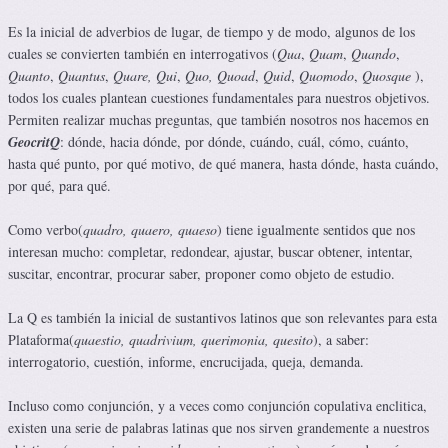
Es la inicial de adverbios de lugar, de tiempo y de modo, algunos de los
cuales se convierten también en interrogativos (
Qua
,
Quam
,
Quando
,
Quanto
,
Quantus
,
Quare,
Qui
,
Quo,
Quoad
,
Quid
,
Quomodo
,
Quosque
),
todos los cuales plantean cuestiones fundamentales para nuestros objetivos.
Permiten realizar muchas preguntas, que también nosotros nos hacemos en
GeocritQ
: dónde, hacia dónde, por dónde, cuándo, cuál, cómo, cuánto,
hasta qué punto, por qué motivo, de qué manera, hasta dónde, hasta cuándo,
por qué, para qué.
Como verbo(
quadro, quaero, quaeso
) tiene igualmente sentidos que nos
interesan mucho: completar, redondear, ajustar, buscar obtener, intentar,
suscitar, encontrar, procurar saber, proponer como objeto de estudio.
La Q es también la inicial de sustantivos latinos que son relevantes para esta
Plataforma(
quaestio, quadrivium, querimonia, quesito
), a saber:
interrogatorio, cuestión, informe, encrucijada, queja, demanda.
Incluso como conjunción, y a veces como conjunción copulativa enclitica,
existen una serie de palabras latinas que nos sirven grandemente a nuestros