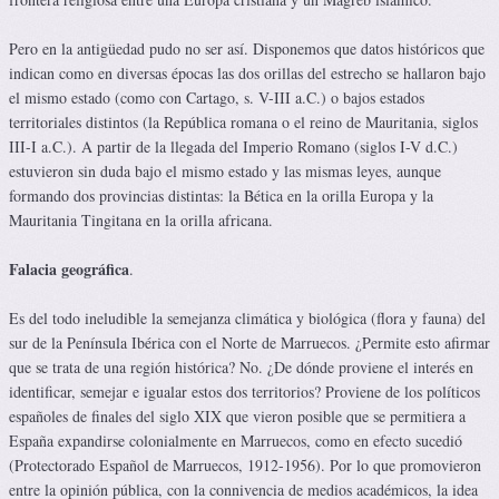
Pero en la antigüedad pudo no ser así. Disponemos que datos históricos que
indican como en diversas épocas las dos orillas del estrecho se hallaron bajo
el mismo estado (como con Cartago, s. V-III a.C.) o bajos estados
territoriales distintos (la República romana o el reino de Mauritania, siglos
III-I a.C.). A partir de la llegada del Imperio Romano (siglos I-V d.C.)
estuvieron sin duda bajo el mismo estado y las mismas leyes, aunque
formando dos provincias distintas: la Bética en la orilla Europa y la
Mauritania Tingitana en la orilla africana.
Falacia geográfica
.
Es del todo ineludible la semejanza climática y biológica (flora y fauna) del
sur de la Península Ibérica con el Norte de Marruecos. ¿Permite esto afirmar
que se trata de una región histórica? No. ¿De dónde proviene el interés en
identificar, semejar e igualar estos dos territorios? Proviene de los políticos
españoles de finales del siglo XIX que vieron posible que se permitiera a
España expandirse colonialmente en Marruecos, como en efecto sucedió
(Protectorado Español de Marruecos, 1912-1956). Por lo que promovieron
entre la opinión pública, con la connivencia de medios académicos, la idea