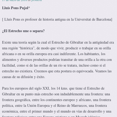
Lluís Pons Pujol
*
[ Lluís Pons es profesor de historia antigua en la Universitat de Barcelona]
¿El Estrecho une o separa?
Existe una teoría según la cual el Estrecho de Gibraltar en la antigüedad era
una región “histórica”, de modo que vivir, producir o trabajar en su orilla
africana o en su orilla europea era casi indiferente. Los habitantes, los
alimentos y diversos productos podrían transitar de una orilla a la otra con
facilidad, como si de las orillas de un río se tratara, incluso como si el
estrecho no existiera. Creemos que esta postura es equivocada. Veamos las
causas de su difusión y éxito.
Para los europeos del siglo XXI, los 14 kms. que tiene el Estrecho de
Gibraltar en su punto más estrecho son indudablemente una frontera: una
frontera geográfica, entre los continentes europeo y africano, una frontera
política, entre la Unión Europea y el Reino de Marruecos, una frontera
económica, entre el primer mundo y el mundo en vías de desarrollo y una
frontera religiosa entre una Europa cristiana y un Magreb islámico.