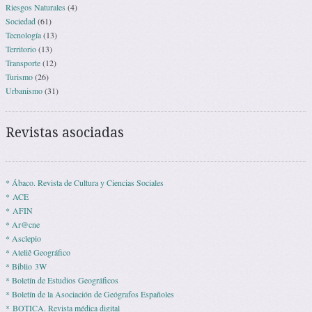
Riesgos Naturales
(4)
Sociedad
(61)
Tecnología
(13)
Territorio
(13)
Transporte
(12)
Turismo
(26)
Urbanismo
(31)
Revistas asociadas
* Ábaco. Revista de Cultura y Ciencias Sociales
* ACE
* AFIN
* Ar@cne
* Asclepio
* Ateliê Geográfico
* Biblio 3W
* Boletín de Estudios Geográficos
* Boletín de la Asociación de Geógrafos Españoles
* BOTICA. Revista médica digital