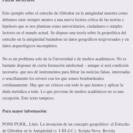
Este ejemplo sobre el estrecho de Gibraltar en la antigüedad muestra como
debemos estar siempre atentos a una nueva lectura crítica de las teorías e
hipótesis que se nos plantean como universitarios, ciudadanos o simples
lectores en el mundo actual. Se dispuso una teoría sobre la geopolítica del
estrecho en la antigüedad basándose en datos geográficos tergiversados y en
datos arqueológicos incompletos.
No es un problema solo de la Universidad o de medios académicos. No es
bastante disponer de cierta formación intelectual – aunque sí será condición
necesaria- que nos dé instrumentos para filtrar las noticias falsas, interesadas
o sencillamente los errores con los que somos bombardeados
cotidianamente. Hay que ser críticos con todo lo que leemos y aplicar la
duda metódica a todo. Lo que proviene de medios académicos no es una
excepción. Este texto tampoco.
Para mayor información
:
PONS PUJOL, Lluís. La invención de un concepto geopolítico: el Estrecho
de Gibraltar en la Antigüedad (s. I-III d.C.). Scripta Nova. Revista