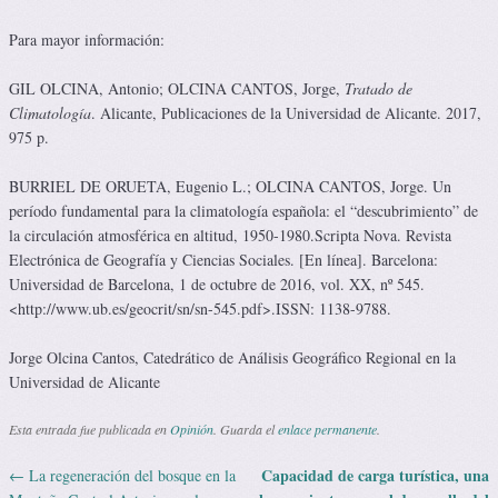
Para mayor información:
GIL OLCINA, Antonio; OLCINA CANTOS, Jorge,
Tratado de
Climatología
. Alicante, Publicaciones de la Universidad de Alicante. 2017,
975 p.
BURRIEL DE ORUETA, Eugenio L.; OLCINA CANTOS, Jorge. Un
período fundamental para la climatología española: el “descubrimiento” de
la circulación atmosférica en altitud, 1950-1980.Scripta Nova. Revista
Electrónica de Geografía y Ciencias Sociales. [En línea]. Barcelona:
Universidad de Barcelona, 1 de octubre de 2016, vol. XX, nº 545.
<http://www.ub.es/geocrit/sn/sn-545.pdf>.ISSN: 1138-9788.
Jorge Olcina Cantos, Catedrático de Análisis Geográfico Regional en la
Universidad de Alicante
Esta entrada fue publicada en
Opinión
. Guarda el
enlace permanente
.
Capacidad de carga turística, una
←
La regeneración del bosque en la
Navegación de entradas