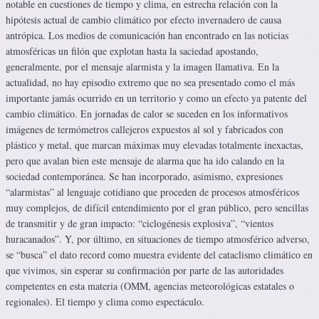
notable en cuestiones de tiempo y clima, en estrecha relación con la
hipótesis actual de cambio climático por efecto invernadero de causa
antrópica. Los medios de comunicación han encontrado en las noticias
atmosféricas un filón que explotan hasta la saciedad apostando,
generalmente, por el mensaje alarmista y la imagen llamativa. En la
actualidad, no hay episodio extremo que no sea presentado como el más
importante jamás ocurrido en un territorio y como un efecto ya patente del
cambio climático. En jornadas de calor se suceden en los informativos
imágenes de termómetros callejeros expuestos al sol y fabricados con
plástico y metal, que marcan máximas muy elevadas totalmente inexactas,
pero que avalan bien este mensaje de alarma que ha ido calando en la
sociedad contemporánea. Se han incorporado, asimismo, expresiones
“alarmistas” al lenguaje cotidiano que proceden de procesos atmosféricos
muy complejos, de difícil entendimiento por el gran público, pero sencillas
de transmitir y de gran impacto: “ciclogénesis explosiva”, “vientos
huracanados”. Y, por último, en situaciones de tiempo atmosférico adverso,
se “busca” el dato record como muestra evidente del cataclismo climático en
que vivimos, sin esperar su confirmación por parte de las autoridades
competentes en esta materia (OMM, agencias meteorológicas estatales o
regionales). El tiempo y clima como espectáculo.