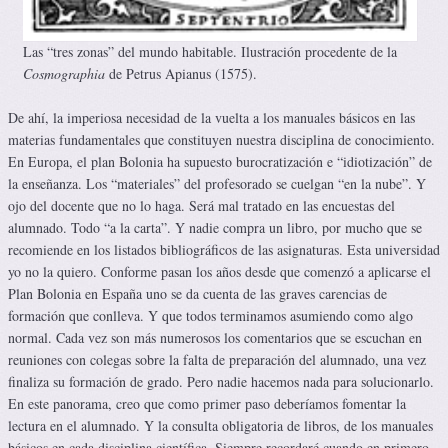
Las “tres zonas” del mundo habitable. Ilustración procedente de la
Cosmographia
de Petrus Apianus (1575).
De ahí, la imperiosa necesidad de la vuelta a los manuales básicos en las
materias fundamentales que constituyen nuestra disciplina de conocimiento.
En Europa, el plan Bolonia ha supuesto burocratización e “idiotización” de
la enseñanza. Los “materiales” del profesorado se cuelgan “en la nube”. Y
ojo del docente que no lo haga. Será mal tratado en las encuestas del
alumnado. Todo “a la carta”. Y nadie compra un libro, por mucho que se
recomiende en los listados bibliográficos de las asignaturas. Esta universidad
yo no la quiero. Conforme pasan los años desde que comenzó a aplicarse el
Plan Bolonia en España uno se da cuenta de las graves carencias de
formación que conlleva. Y que todos terminamos asumiendo como algo
normal. Cada vez son más numerosos los comentarios que se escuchan en
reuniones con colegas sobre la falta de preparación del alumnado, una vez
finaliza su formación de grado. Pero nadie hacemos nada para solucionarlo.
En este panorama, creo que como primer paso deberíamos fomentar la
lectura en el alumnado. Y la consulta obligatoria de libros, de los manuales
básicos en cada disciplina científica. Siempre recordaré cuando en primero