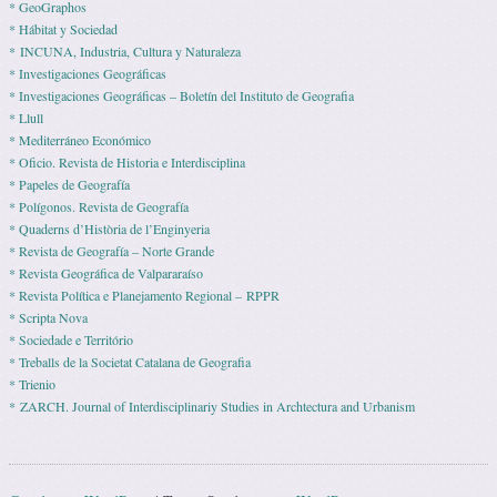
* GeoGraphos
* Hábitat y Sociedad
* INCUNA, Industria, Cultura y Naturaleza
* Investigaciones Geográficas
* Investigaciones Geográficas – Boletín del Instituto de Geografia
* Llull
* Mediterráneo Económico
* Ofi­cio. Revista de His­to­ria e Interdisciplina
* Pape­les de Geografía
* Polígonos. Revista de Geografía
* Quaderns d’Història de l’Enginyeria
* Revista de Geografía – Norte Grande
* Revista Geográfica de Valpararaíso
* Revista Polí­tica e Pla­ne­ja­mento Regio­nal – RPPR
* Scripta Nova
* Sociedade e Território
* Treballs de la Societat Catalana de Geografia
* Trienio
* ZARCH. Journal of Interdisciplinariy Studies in Archtectura and Urbanism