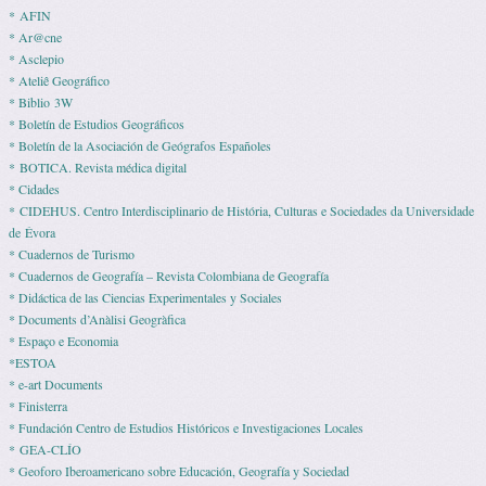
* AFIN
* Ar@cne
* Asclepio
* Ateliê Geográfico
* Biblio 3W
* Boletín de Estudios Geográficos
* Boletín de la Asociación de Geógrafos Españoles
* BOTICA. Revista médica digital
* Cidades
* CIDEHUS. Centro Interdisciplinario de História, Culturas e Sociedades da Universidade
de Évora
* Cuadernos de Turismo
* Cuadernos de Geografía – Revista Colombiana de Geografía
* Didáctica de las Ciencias Experimentales y Sociales
* Documents d’Anàlisi Geogràfica
* Espaço e Economia
*ESTOA
* e-art Documents
* Finisterra
* Fundación Centro de Estudios Históricos e Investigaciones Locales
* GEA-CLÍO
* Geoforo Iberoamericano sobre Educación, Geografía y Sociedad