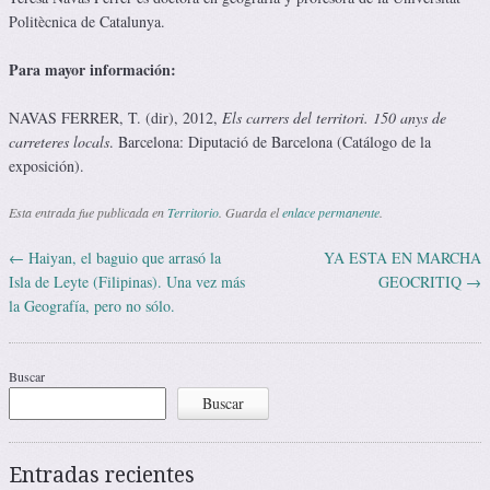
Politècnica de Catalunya.
Para mayor información:
NAVAS FERRER, T. (dir), 2012,
Els carrers del territori. 150 anys de
carreteres locals
. Barcelona: Diputació de Barcelona (Catálogo de la
exposición).
Esta entrada fue publicada en
Territorio
. Guarda el
enlace permanente
.
←
Haiyan, el baguio que arrasó la
YA ESTA EN MARCHA
Navegación de entradas
Isla de Leyte (Filipinas). Una vez más
GEOCRITIQ
→
la Geografía, pero no sólo.
Buscar
Buscar
Entradas recientes