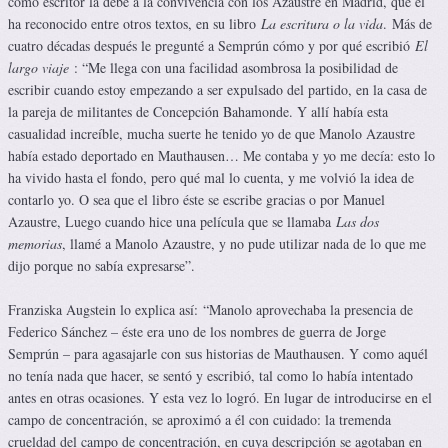
como escritor la debe a la convivencia con los Azaustre en Madrid, que él
ha reconocido entre otros textos, en su libro
La escritura o la vida
. Más de
cuatro décadas después le pregunté a Semprún cómo y por qué escribió
El
largo viaje
: “Me llega con una facilidad asombrosa la posibilidad de
escribir cuando estoy empezando a ser expulsado del partido, en la casa de
la pareja de militantes de Concepción Bahamonde. Y allí había esta
casualidad increíble, mucha suerte he tenido yo de que Manolo Azaustre
había estado deportado en Mauthausen… Me contaba y yo me decía: esto lo
ha vivido hasta el fondo, pero qué mal lo cuenta, y me volvió la idea de
contarlo yo. O sea que el libro éste se escribe gracias o por Manuel
Azaustre, Luego cuando hice una película que se llamaba
Las dos
memorias
, llamé a Manolo Azaustre, y no pude utilizar nada de lo que me
dijo porque no sabía expresarse”.
Franziska Augstein lo explica así: “Manolo aprovechaba la presencia de
Federico Sánchez – éste era uno de los nombres de guerra de Jorge
Semprún – para agasajarle con sus historias de Mauthausen. Y como aquél
no tenía nada que hacer, se sentó y escribió, tal como lo había intentado
antes en otras ocasiones. Y esta vez lo logró. En lugar de introducirse en el
campo de concentración, se aproximó a él con cuidado: la tremenda
crueldad del campo de concentración, en cuya descripción se agotaban en