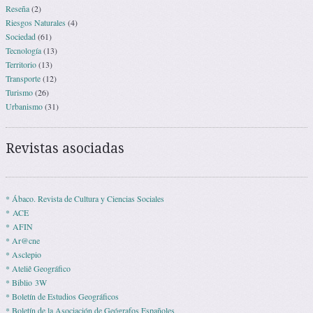
Reseña
(2)
Riesgos Naturales
(4)
Sociedad
(61)
Tecnología
(13)
Territorio
(13)
Transporte
(12)
Turismo
(26)
Urbanismo
(31)
Revistas asociadas
* Ábaco. Revista de Cultura y Ciencias Sociales
* ACE
* AFIN
* Ar@cne
* Asclepio
* Ateliê Geográfico
* Biblio 3W
* Boletín de Estudios Geográficos
* Boletín de la Asociación de Geógrafos Españoles