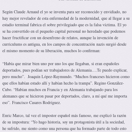
Según Claude Arnaud el yo se inventa para ser reconocido y envidiado, no
hay mejor revelador de esta enfermedad de la modernidad, que al llegar a su
estadio terminal fabrica el sobre privilegiado que es la falsa víctima. El yo
se ha convertido en el pequeño capital personal no heredado que podemos
hacer fructificar con un desenfreno de relatos, aunque la invención de
curriculums es antigua, en los campos de concentración nazis surgió desde
el mismo momento de su liberación, muchos lo confirman:
“Había que mirar bien uno por uno los que llegaban, si eran españoles
deportados, pues podían ser trabajadores de Alemania….Te puedo explicar,
pero mucho”. Joaquín López-Raymundo. “Muchos franceses hicieron como
que ellos habían estado allí y habían hecho la trampa”. Regino González-
Cubo. “Habían muchos en Francia y en Alemania trabajando para los
alemanes que se hicieron pasar por deportados, claro, a mí qué me importa
eso”. Francisco Casares Rodríguez.
Enric Marco, tal vez el impostor español más famoso, me explicó la razón
de su impostura: “Yo hago historia, soy un protagonista útil a la sociedad,
he sufrido, me siento como una persona que ha formado parte de todo esto