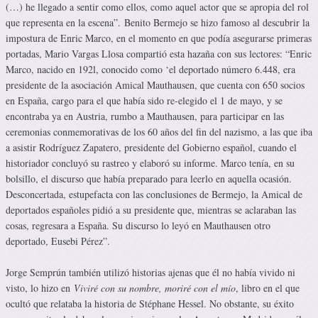
(…) he llegado a sentir como ellos, como aquel actor que se apropia del rol
que representa en la escena”. Benito Bermejo se hizo famoso al descubrir la
impostura de Enric Marco, en el momento en que podía asegurarse primeras
portadas, Mario Vargas Llosa compartió esta hazaña con sus lectores: “Enric
Marco, nacido en 192l, conocido como ‘el deportado número 6.448, era
presidente de la asociación Amical Mauthausen, que cuenta con 650 socios
en España, cargo para el que había sido re-elegido el 1 de mayo, y se
encontraba ya en Austria, rumbo a Mauthausen, para participar en las
ceremonias conmemorativas de los 60 años del fin del nazismo, a las que iba
a asistir Rodríguez Zapatero, presidente del Gobierno español, cuando el
historiador concluyó su rastreo y elaboró su informe. Marco tenía, en su
bolsillo, el discurso que había preparado para leerlo en aquella ocasión.
Desconcertada, estupefacta con las conclusiones de Bermejo, la Amical de
deportados españoles pidió a su presidente que, mientras se aclaraban las
cosas, regresara a España. Su discurso lo leyó en Mauthausen otro
deportado, Eusebi Pérez”.
Jorge Semprún también utilizó historias ajenas que él no había vivido ni
visto, lo hizo en
Viviré con su nombre, moriré con el mío
, libro en el que
ocultó que relataba la historia de Stéphane Hessel. No obstante, su éxito