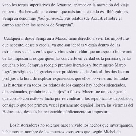
vano los torpes superlativos de Azaustre, aparece en la narración del viaje
en tren a Buchenwald en escenas, que más tarde, cuando escribió guiones,
Semprún denominó
flash-forwards
. Sus relatos (de Azaustre) sobre el
campo atacaban los nervios de Semprún”.
Cualquiera, desde Semprún a Marco, tiene derecho a vivir las imposturas
que necesite, desee o escoja, ya que son ideadas y están dentro de las
estructuras sociales en las que vivimos sin olvidar que un aspecto interesante
de las imposturas es que quien las convierte en verdad es la persona que las
escucha o lee. Semprún recogió premios literarios y fue ministro Marco
logró prestigio social gracias a ser presidente de la Amical, los dos fueron
prolijos a la hora de explicar experiencias que ellos no vivieron. En todas
las historias y en todos los relatos de los campos hay hechos silenciados,
distorsionados, prefabricados, “fijos” o falsos. Marco fue un actor genial
que coronó con éxito su lucha por reivindicar a los republicanos deportados,
consiguió que por primera vez el parlamento español llorara las víctimas del
Holocausto, después ha reconocido públicamente su impostura.
Los historiadores no solemos haber vivido los hechos que investigamos,
hablamos en nombre de los muertos, esos seres que, según Michel de