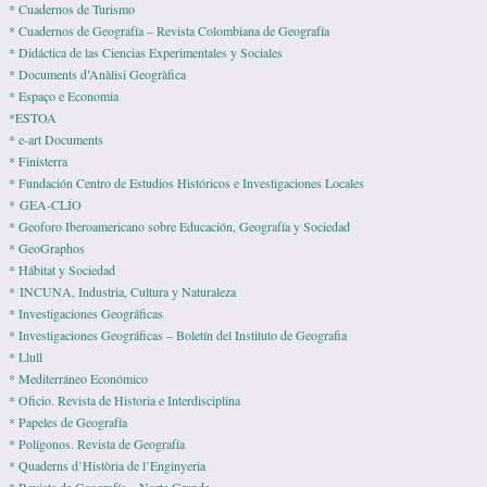
* Cuadernos de Turismo
* Cuadernos de Geografía – Revista Colombiana de Geografía
* Didáctica de las Ciencias Experimentales y Sociales
* Documents d’Anàlisi Geogràfica
* Espaço e Economia
*ESTOA
* e-art Documents
* Finisterra
* Fundación Centro de Estudios Históricos e Investigaciones Locales
* GEA-CLÍO
* Geoforo Iberoamericano sobre Educación, Geografía y Sociedad
* GeoGraphos
* Hábitat y Sociedad
* INCUNA, Industria, Cultura y Naturaleza
* Investigaciones Geográficas
* Investigaciones Geográficas – Boletín del Instituto de Geografia
* Llull
* Mediterráneo Económico
* Ofi­cio. Revista de His­to­ria e Interdisciplina
* Pape­les de Geografía
* Polígonos. Revista de Geografía
* Quaderns d’Història de l’Enginyeria