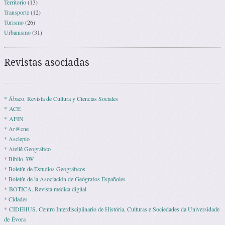
Territorio
(13)
Transporte
(12)
Turismo
(26)
Urbanismo
(31)
Revistas asociadas
* Ábaco. Revista de Cultura y Ciencias Sociales
* ACE
* AFIN
* Ar@cne
* Asclepio
* Ateliê Geográfico
* Biblio 3W
* Boletín de Estudios Geográficos
* Boletín de la Asociación de Geógrafos Españoles
* BOTICA. Revista médica digital
* Cidades
* CIDEHUS. Centro Interdisciplinario de História, Culturas e Sociedades da Universidade
de Évora